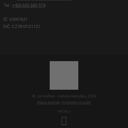
Tel.:
+420 602 683 974
IČ: 65597621
DIČ: CZ7810121121
© Jan Kuthan - Hubatá černoška, 2026
Mapa stránek
|
Podmínky použití
VYROBILA