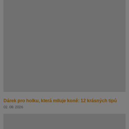
Dárek pro holku, která miluje koně: 12 krásných tipů
02. 08. 2026