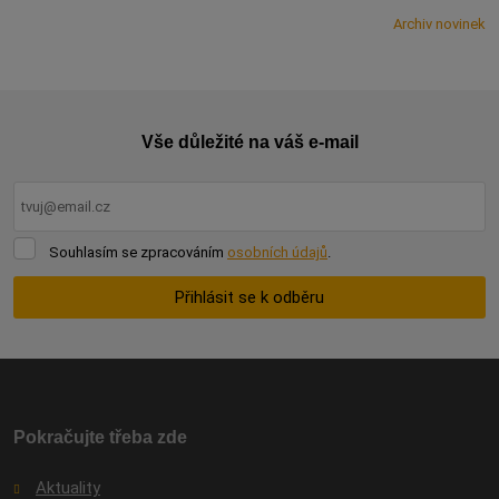
Archiv novinek
Vše důležité na váš e-mail
Souhlasím
Souhlasím se zpracováním
osobních údajů
.
se
zpracováním
Přihlásit se k odběru
osobních
údajů
.
Formulář
se
nepodařilo
odeslat.
Pokračujte třeba zde
Aktuality