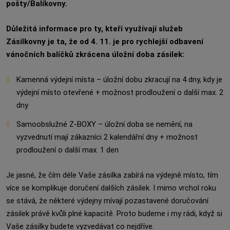
pošty/Balíkovny.
Důležitá informace pro ty, kteří využívají služeb
Zásilkovny je ta, že od 4. 11. je pro rychlejší odbavení
vánočních balíčků zkrácena úložní doba zásilek:
Kamenná výdejní místa – úložní dobu zkracují na 4 dny, kdy je
výdejní místo otevřené + možnost prodloužení o další max. 2
dny
Samoobslužné Z-BOXY – úložní doba se nemění, na
vyzvednutí mají zákazníci 2 kalendářní dny + možnost
prodloužení o další max. 1 den
Je jasné, že čím déle Vaše zásilka zabírá na výdejně místo, tím
více se komplikuje doručení dalších zásilek. I mimo vrchol roku
se stává, že některé výdejny mívají pozastavené doručování
zásilek právě kvůli plné kapacitě. Proto budeme i my rádi, když si
Vaše zásilky budete vyzvedávat co nejdříve.