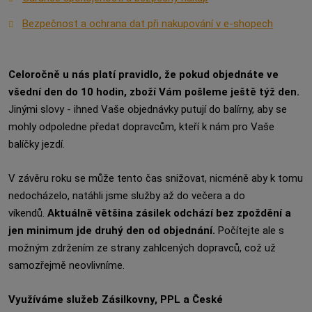
Bezpečnost a ochrana dat při nakupování v e-shopech
Celoročně u nás platí pravidlo, že pokud objednáte ve
všední den do 10 hodin, zboží Vám pošleme ještě týž den.
Jinými slovy - ihned Vaše objednávky putují do balírny, aby se
mohly odpoledne předat dopravcům, kteří k nám pro Vaše
balíčky jezdí.
V závěru roku se může tento čas snižovat, nicméně aby k tomu
nedocházelo, natáhli jsme služby až do večera a do
víkendů.
Aktuálně většina zásilek odchází bez zpoždění a
jen minimum jde druhý den od objednání.
Počítejte ale s
možným zdržením ze strany zahlcených dopravců, což už
samozřejmě neovlivníme.
Využíváme služeb Zásilkovny, PPL a České