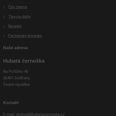
Čím žijeme
Tipy na dárky
Novinky
Partnerský program
Naše adresa
Hubatá černoška
Na Potůčku 40
26401 Sedlčany
Česká republika
Kontakt
E-mail:
obchod@hubatacernoska.cz