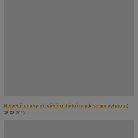
Největší chyby při výběru dárků (a jak se jim vyhnout)
08. 08. 2026