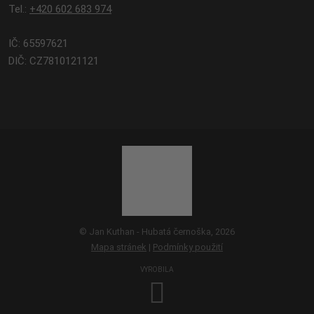
Tel.:
+420 602 683 974
IČ: 65597621
DIČ: CZ7810121121
© Jan Kuthan - Hubatá černoška, 2026
Mapa stránek
|
Podmínky použití
VYROBILA