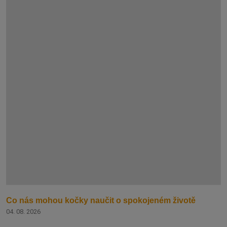
Co nás mohou kočky naučit o spokojeném životě
04. 08. 2026