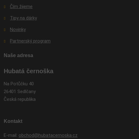
Čím žijeme
Tipy na dárky
Novinky
Partnerský program
Naše adresa
Hubatá černoška
Na Potůčku 40
26401 Sedlčany
Česká republika
Kontakt
E-mail:
obchod@hubatacernoska.cz