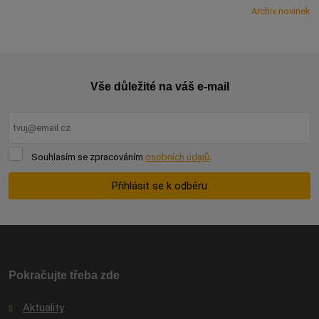
Archiv novinek
Vše důležité na váš e-mail
Souhlasím
Souhlasím se zpracováním
osobních údajů
.
se
zpracováním
Přihlásit se k odběru
osobních
údajů
.
Formulář
se
nepodařilo
odeslat.
Pokračujte třeba zde
Aktuality