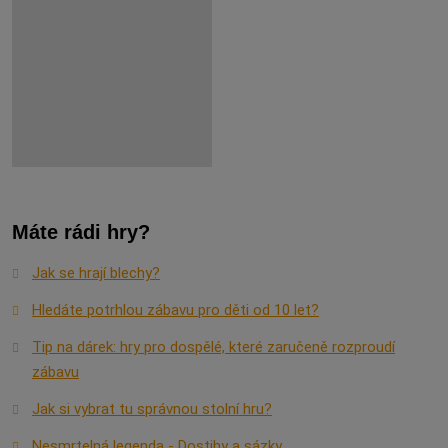
Máte rádi hry?
Jak se hrají blechy?
Hledáte potrhlou zábavu pro děti od 10 let?
Tip na dárek: hry pro dospělé, které zaručeně rozproudí
zábavu
Jak si vybrat tu správnou stolní hru?
Nesmrtelná legenda - Dostihy a sázky