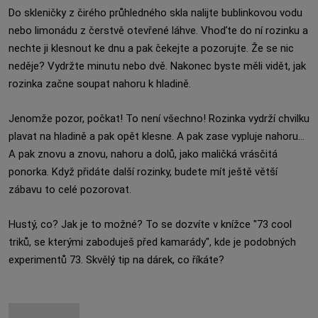
Do skleničky z čirého průhledného skla nalijte bublinkovou vodu
nebo limonádu z čerstvě otevřené láhve. Vhoďte do ní rozinku a
nechte ji klesnout ke dnu a pak čekejte a pozorujte. Že se nic
neděje? Vydržte minutu nebo dvě. Nakonec byste měli vidět, jak
rozinka začne soupat nahoru k hladině.
Jenomže pozor, počkat! To není všechno! Rozinka vydrží chvilku
plavat na hladině a pak opět klesne. A pak zase vypluje nahoru...
A pak znovu a znovu, nahoru a dolů, jako maličká vrásčitá
ponorka. Když přidáte další rozinky, budete mít ještě větší
zábavu to celé pozorovat.
Hustý, co? Jak je to možné? To se dozvíte v knížce "73 cool
triků, se kterými zaboduješ před kamarády", kde je podobných
experimentů 73. Skvělý tip na dárek, co říkáte?