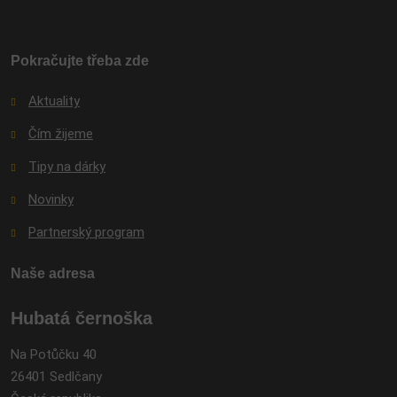
se
nepodařilo
odeslat.
Pokračujte třeba zde
Aktuality
Čím žijeme
Tipy na dárky
Novinky
Partnerský program
Naše adresa
Hubatá černoška
Na Potůčku 40
26401 Sedlčany