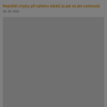
Největší chyby při výběru dárků (a jak se jim vyhnout)
08. 08. 2026