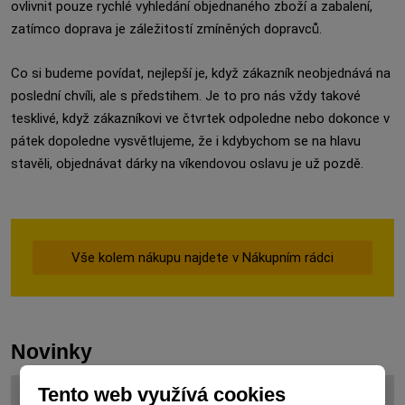
ovlivnit pouze rychlé vyhledání objednaného zboží a zabalení,
zatímco doprava je záležitostí zmíněných dopravců.
Co si budeme povídat, nejlepší je, když zákazník neobjednává na
poslední chvíli, ale s předstihem. Je to pro nás vždy takové
tesklivé, když zákazníkovi ve čtvrtek odpoledne nebo dokonce v
pátek dopoledne vysvětlujeme, že i kdybychom se na hlavu
stavěli, objednávat dárky na víkendovou oslavu je už pozdě.
Vše kolem nákupu najdete v Nákupním rádci
Novinky
Tento web využívá cookies