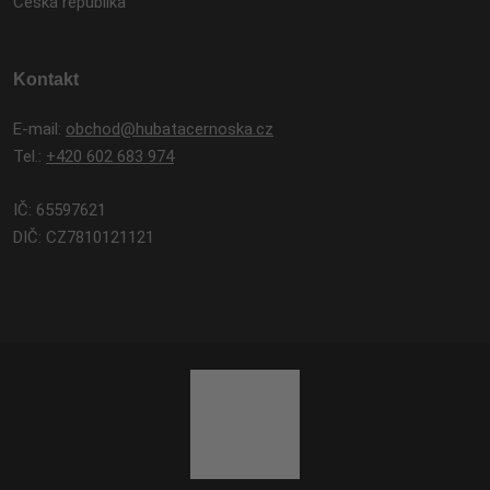
Česká republika
Kontakt
E-mail:
obchod@hubatacernoska.cz
Tel.:
+420 602 683 974
IČ: 65597621
DIČ: CZ7810121121