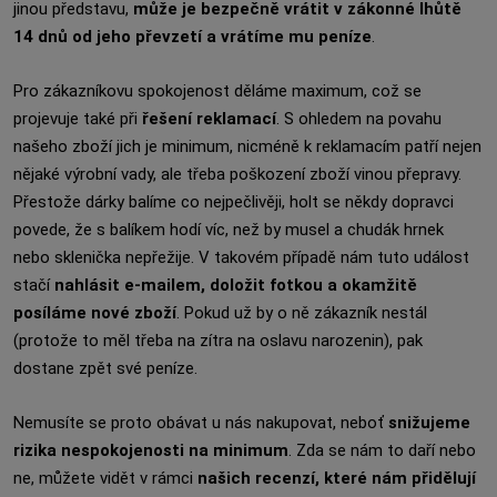
jinou představu,
může je bezpečně vrátit v zákonné lhůtě
14 dnů od jeho převzetí a vrátíme mu peníze
.
Pro zákazníkovu spokojenost děláme maximum, což se
projevuje také při
řešení reklamací
. S ohledem na povahu
našeho zboží jich je minimum, nicméně k reklamacím patří nejen
nějaké výrobní vady, ale třeba poškození zboží vinou přepravy.
Přestože dárky balíme co nejpečlivěji, holt se někdy dopravci
povede, že s balíkem hodí víc, než by musel a chudák hrnek
nebo sklenička nepřežije. V takovém případě nám tuto událost
stačí
nahlásit e-mailem, doložit fotkou a okamžitě
posíláme nové zboží
. Pokud už by o ně zákazník nestál
(protože to měl třeba na zítra na oslavu narozenin), pak
dostane zpět své peníze.
Nemusíte se proto obávat u nás nakupovat, neboť
snižujeme
rizika nespokojenosti na minimum
. Zda se nám to daří nebo
ne, můžete vidět v rámci
našich recenzí, které nám přidělují