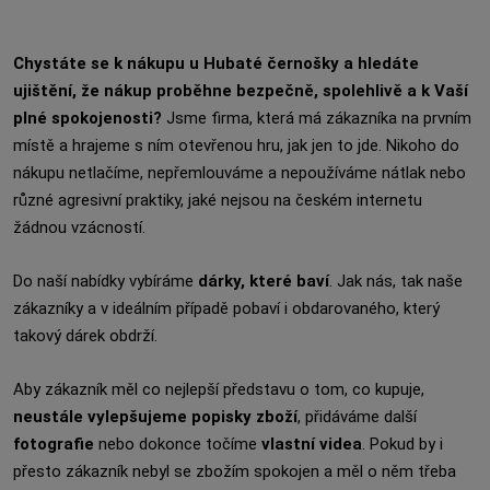
Chystáte se k nákupu u Hubaté černošky a hledáte
ujištění, že nákup proběhne bezpečně, spolehlivě a k Vaší
plné spokojenosti?
Jsme firma, která má zákazníka na prvním
místě a hrajeme s ním otevřenou hru, jak jen to jde. Nikoho do
nákupu netlačíme, nepřemlouváme a nepoužíváme nátlak nebo
různé agresivní praktiky, jaké nejsou na českém internetu
žádnou vzácností.
Do naší nabídky vybíráme
dárky, které baví
. Jak nás, tak naše
zákazníky a v ideálním případě pobaví i obdarovaného, který
takový dárek obdrží.
Aby zákazník měl co nejlepší představu o tom, co kupuje,
neustále vylepšujeme popisky zboží
, přidáváme další
fotografie
nebo dokonce točíme
vlastní videa
. Pokud by i
přesto zákazník nebyl se zbožím spokojen a měl o něm třeba