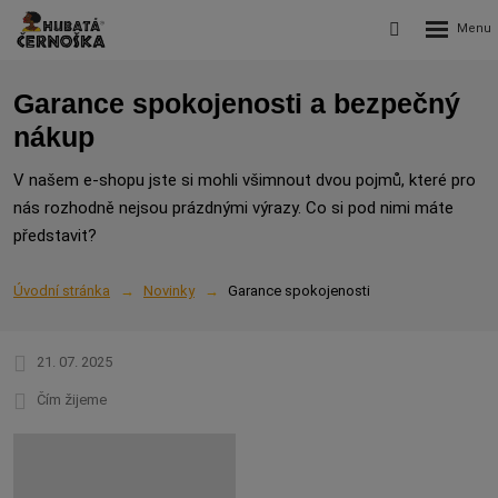
Rozbalení
Vyhledávání
menu
Garance spokojenosti a bezpečný
nákup
V našem e-shopu jste si mohli všimnout dvou pojmů, které pro
nás rozhodně nejsou prázdnými výrazy. Co si pod nimi máte
představit?
Úvodní stránka
Novinky
Garance spokojenosti
21. 07. 2025
Čím žijeme