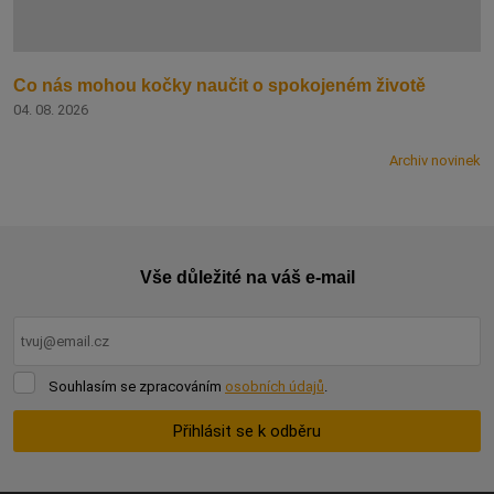
Co nás mohou kočky naučit o spokojeném životě
04. 08. 2026
Archiv novinek
Vše důležité na váš e-mail
Souhlasím
Souhlasím se zpracováním
osobních údajů
.
se
zpracováním
Přihlásit se k odběru
osobních
údajů
.
Formulář