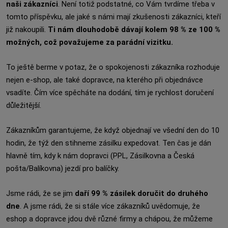
naši zákazníci
. Není totiž podstatné, co Vám tvrdíme třeba v
tomto příspěvku, ale jaké s námi mají zkušenosti zákazníci, kteří
již nakoupili.
Ti nám dlouhodobě dávají kolem 98 % ze 100 %
možných, což považujeme za parádní vizitku.
To ještě berme v potaz, že o spokojenosti zákazníka rozhoduje
nejen e-shop, ale také dopravce, na kterého při objednávce
vsadíte. Čím více spěcháte na dodání, tím je rychlost doručení
důležitější.
Zákazníkům garantujeme, že když objednají ve všední den do 10
hodin, že týž den stihneme zásilku expedovat. Ten čas je dán
hlavně tím, kdy k nám dopravci (PPL, Zásilkovna a Česká
pošta/Balíkovna) jezdí pro balíčky.
Jsme rádi, že se jim
daří 99 % zásilek doručit do druhého
dne
. A jsme rádi, že si stále více zákazníků uvědomuje, že
eshop a dopravce jdou dvě různé firmy a chápou, že můžeme