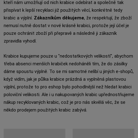
kteří nám umožňují od nich krabice odebírat a společně tak
přispívat k lepší recyklaci již použitých věcí, konkrétně tedy
krabic a výplní.
Zákazníkům děkujeme
, že respektují, že zboží
nemusí nutně dostat v nové krásně krabici, protože její účel je
pouze ochránit zboží při přepravě a následně ji zákazník
zpravidla vyhodí.
Krabice kupujeme pouze u "nedostatkových velikostí", abychom
třeba absenci menších krabiček nedoháněli tím, že do zásilky
dáme spoustu výplně. To se mi samotné nelíbí u jiných e-shopů,
když vidím, jak je půlka krabice prázdná a vyplněná plastovou
výplní, protože to pro eshop bylo pohodlnější než hledat krabici
poloviční velikosti. Ale i u nakupovaných krabic upřednostňujeme
nákup recyklovaných krabic, což je pro nás skvělá věc, že se
někdo prodejem použitých krabic zabývá.