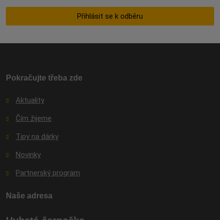
se
zpracováním
Přihlásit se k odběru
osobních
údajů
.
Formulář
se
nepodařilo
odeslat.
Pokračujte třeba zde
Aktuality
Čím žijeme
Tipy na dárky
Novinky
Partnerský program
Naše adresa