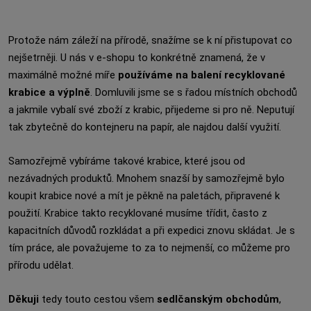
Protože nám záleží na přírodě, snažíme se k ní přistupovat co
nejšetrněji. U nás v e-shopu to konkrétně znamená, že v
maximálně možné míře
používáme na balení recyklované
krabice a výplně
. Domluvili jsme se s řadou místních obchodů
a jakmile vybalí své zboží z krabic, přijedeme si pro ně. Neputují
tak zbytečně do kontejneru na papír, ale najdou další využití.
Samozřejmě vybíráme takové krabice, které jsou od
nezávadných produktů. Mnohem snazší by samozřejmě bylo
koupit krabice nové a mít je pěkně na paletách, připravené k
použití. Krabice takto recyklované musíme třídit, často z
kapacitních důvodů rozkládat a při expedici znovu skládat. Je s
tím práce, ale považujeme to za to nejmenší, co můžeme pro
přírodu udělat.
Děkuji
tedy touto cestou všem
sedlčanským obchodům
,