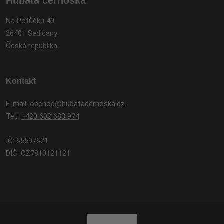
Hubatá černoška
Na Potůčku 40
26401 Sedlčany
Česká republika
Kontakt
E-mail:
obchod@hubatacernoska.cz
Tel.:
+420 602 683 974
IČ: 65597621
DIČ: CZ7810121121