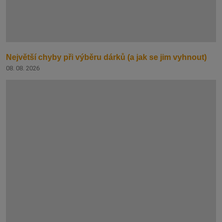
Největší chyby při výběru dárků (a jak se jim vyhnout)
08. 08. 2026