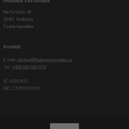
Hubatá černoška
Na Potůčku 40
26401 Sedlčany
Česká republika
Kontakt
E-mail:
obchod@hubatacernoska.cz
Tel.:
+420 602 683 974
IČ: 65597621
DIČ: CZ7810121121