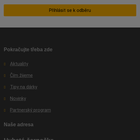
se
zpracováním
Přihlásit se k odběru
osobních
údajů
.
Formulář
se
nepodařilo
odeslat.
Pokračujte třeba zde
Aktuality
Čím žijeme
Tipy na dárky
Novinky
Partnerský program
Naše adresa