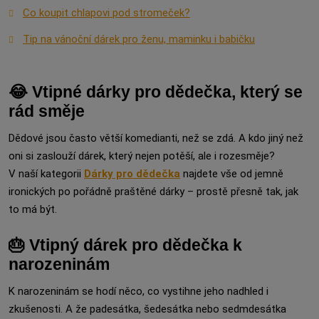
Co koupit chlapovi pod stromeček?
Tip na vánoční dárek pro ženu, maminku i babičku
😂 Vtipné dárky pro dědečka, který se
rád směje
Dědové jsou často větší komedianti, než se zdá. A kdo jiný než
oni si zaslouží dárek, který nejen potěší, ale i rozesměje?
V naší kategorii
Dárky pro dědečka
najdete vše od jemně
ironických po pořádně praštěné dárky – prostě přesně tak, jak
to má být.
🎂 Vtipný dárek pro dědečka k
narozeninám
K narozeninám se hodí něco, co vystihne jeho nadhled i
zkušenosti. A že padesátka, šedesátka nebo sedmdesátka