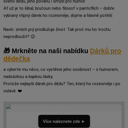
svého dědu, jeho povahu i smysl pro humor.
Ať už je to šibal, bručoun nebo filosof v pantoflích – dobře
vybraný vtipný dárek ho rozesměje, dojme a hlavně potěší.
Navíc: smích prý prodlužuje život. Tak proč mu ho trochu
neprodloužit? 😉
🎁 Mrkněte na naši nabídku
Dárků pro
dědečka
a vyberte mu něco, co vystihne jeho osobnost – s humorem,
nadsázkou a kapkou lásky.
Protože nejlepší dárek pro dědu? Ten, který ho rozesměje i po
oslavě. ❤️
Více naleznete zde ►