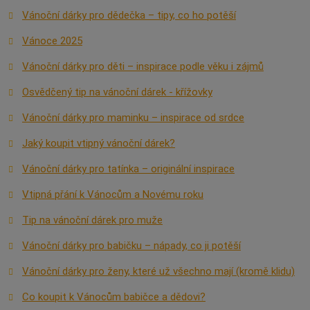
Vánoční dárky pro dědečka – tipy, co ho potěší
Vánoce 2025
Vánoční dárky pro děti – inspirace podle věku i zájmů
Osvědčený tip na vánoční dárek - křížovky
Vánoční dárky pro maminku – inspirace od srdce
Jaký koupit vtipný vánoční dárek?
Vánoční dárky pro tatínka – originální inspirace
Vtipná přání k Vánocům a Novému roku
Tip na vánoční dárek pro muže
Vánoční dárky pro babičku – nápady, co ji potěší
Vánoční dárky pro ženy, které už všechno mají (kromě klidu)
Co koupit k Vánocům babičce a dědovi?