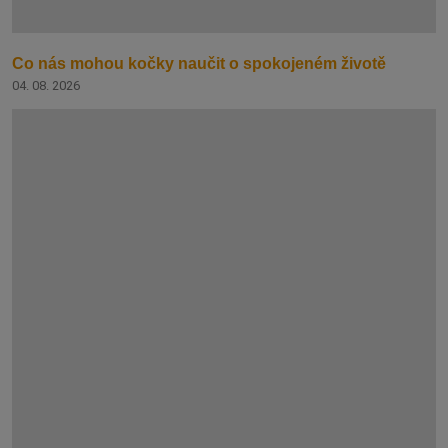
Co nás mohou kočky naučit o spokojeném životě
04. 08. 2026