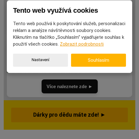
Tento web využívá cookies
Více naleznete zde ►
Tento web používá k poskytování služeb, personalizaci
reklam a analýze návštěvnosti soubory cookies.
Kliknutím na tlačítko „Souhlasím“ vyjadřujete souhlas k
použití všech cookies.
Zobrazit podrobnosti
Více naleznete zde ►
Nastavení
Souhlasím
Více naleznete zde ►
Dárky pro dědu máte zde! ►