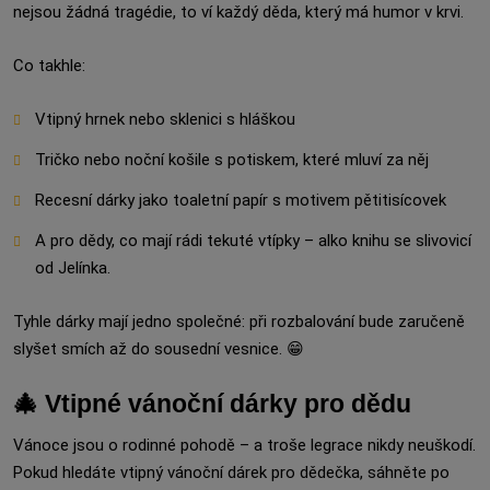
nejsou žádná tragédie, to ví každý děda, který má humor v krvi.
Co takhle:
Vtipný hrnek nebo sklenici s hláškou
Tričko nebo noční košile s potiskem, které mluví za něj
Recesní dárky jako toaletní papír s motivem pětitisícovek
A pro dědy, co mají rádi tekuté vtípky – alko knihu se slivovicí
od Jelínka.
Tyhle dárky mají jedno společné: při rozbalování bude zaručeně
slyšet smích až do sousední vesnice. 😁
🎄 Vtipné vánoční dárky pro dědu
Vánoce jsou o rodinné pohodě – a troše legrace nikdy neuškodí.
Pokud hledáte vtipný vánoční dárek pro dědečka, sáhněte po