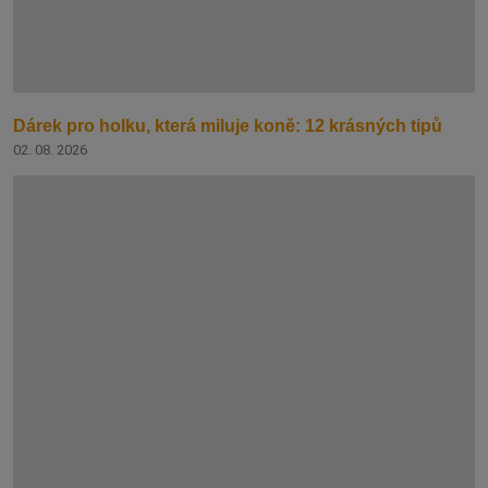
Dárek pro holku, která miluje koně: 12 krásných tipů
02. 08. 2026