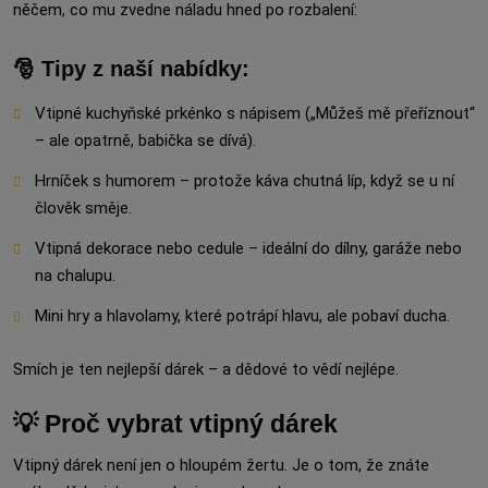
něčem, co mu zvedne náladu hned po rozbalení:
🎅 Tipy z naší nabídky:
Vtipné kuchyňské prkénko s nápisem („Můžeš mě přeříznout“
– ale opatrně, babička se dívá).
Hrníček s humorem – protože káva chutná líp, když se u ní
člověk směje.
Vtipná dekorace nebo cedule – ideální do dílny, garáže nebo
na chalupu.
Mini hry a hlavolamy, které potrápí hlavu, ale pobaví ducha.
Smích je ten nejlepší dárek – a dědové to vědí nejlépe.
💡 Proč vybrat vtipný dárek
Vtipný dárek není jen o hloupém žertu. Je o tom, že znáte