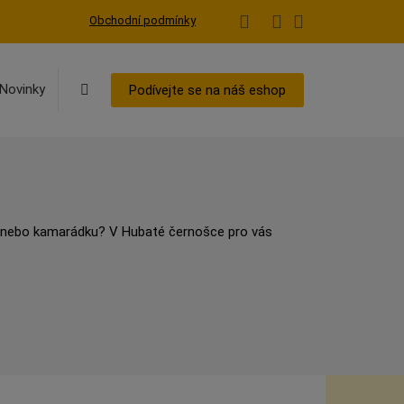
Obchodní podmínky
Vyhledávání
Novinky
Podívejte se na náš eshop
ku nebo kamarádku? V Hubaté černošce pro vás