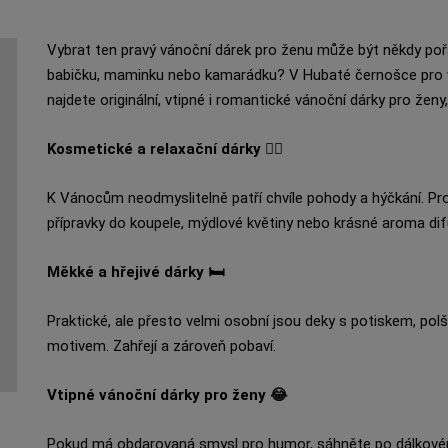
Vybrat ten pravý vánoční dárek pro ženu může být někdy pořá
babičku, maminku nebo kamarádku? V Hubaté černošce pro 
najdete originální, vtipné i romantické vánoční dárky pro že
Kosmetické a relaxační dárky 💆‍♀️
K Vánocům neodmyslitelně patří chvíle pohody a hýčkání. Pro
přípravky do koupele, mýdlové květiny nebo krásné aroma dif
Měkké a hřejivé dárky 🛏️
Praktické, ale přesto velmi osobní jsou deky s potiskem, polš
motivem. Zahřejí a zároveň pobaví.
Vtipné vánoční dárky pro ženy 😂
Pokud má obdarovaná smysl pro humor, sáhněte po dálkovém