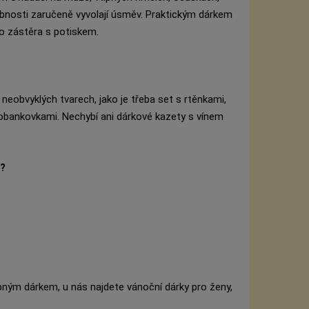
obnosti zaručeně vyvolají úsměv. Praktickým dárkem
o zástěra s potiskem.
eobvyklých tvarech, jako je třeba set s rtěnkami,
obankovkami. Nechybí ani dárkové kazety s vínem
y?
pným dárkem, u nás najdete vánoční dárky pro ženy,