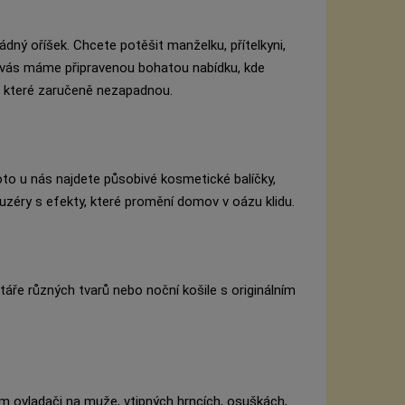
dný oříšek. Chcete potěšit manželku, přítelkyni,
vás máme připravenou bohatou nabídku, kde
ny, které zaručeně nezapadnou.
to u nás najdete působivé kosmetické balíčky,
uzéry s efekty, které promění domov v oázu klidu.
táře různých tvarů nebo noční košile s originálním
 ovladači na muže, vtipných hrncích, osuškách,