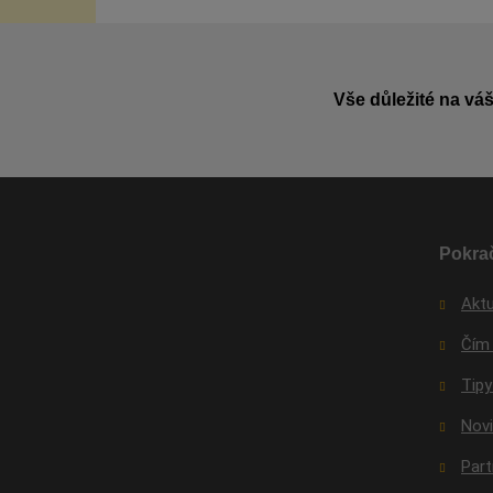
Vše důležité na váš
Pokrač
Aktu
Čím
Tipy
Nov
Par