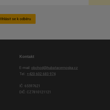
řihlásit se k odběru
Kontakt
E-mail:
obchod@hubatacernoska.cz
Tel.:
+420 602 683 974
IČ: 65597621
DIČ: CZ7810121121