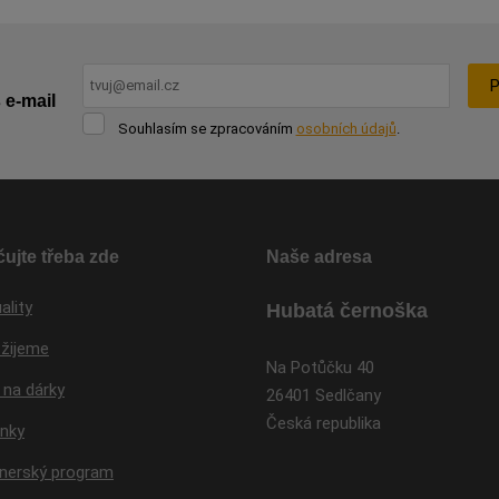
P
 e-mail
Souhlasím
Souhlasím se zpracováním
osobních údajů
.
se
Formulář
zpracováním
osobních
se
údajů
.
nepodařilo
odeslat.
ujte třeba zde
Naše adresa
ality
Hubatá černoška
 žijeme
Na Potůčku 40
 na dárky
26401 Sedlčany
Česká republika
inky
tnerský program