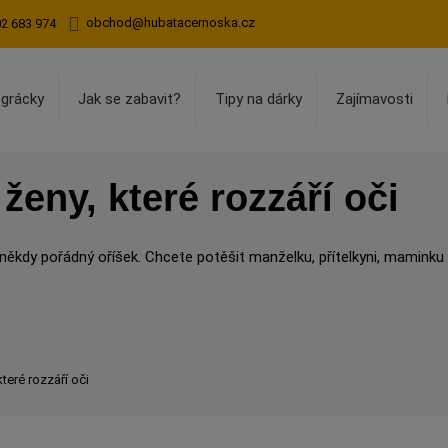
obchod@hubatacernoska.cz
02 683 974
egrácky
Jak se zabavit?
Tipy na dárky
Zajímavosti
ženy, které rozzáří oči
 někdy pořádný oříšek. Chcete potěšit manželku, přítelkyni, mamin
teré rozzáří oči