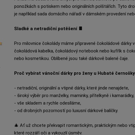
ponožkách s potiskem nebo originálních polštářích. Tyto dr
je například sada domácího nářadí v dámském provedení neb
Sladké a netradiční potěšení 🍫
nu
Pro milovnice čokolády máme připravené čokoládové dárky v n
čokoládová kabelka, čokoládový notebook nebo kufřík s čok
nebo kosmetikou. Oblíbené jsou také dárkově balené čaje.
o
Proč vybírat vánoční dárky pro ženy u Hubaté černošk
- netradiční, originální a vtipné dárky, které jinde nenajdete,
- široký výběr pro manželky, maminky, přítelkyně i kamarádky,
- vše skladem a rychle odesíláme,
- od drobných pozorností po luxusní dárkové balíčky.
🎄 Ať už chcete překvapit romantickým, praktickým nebo vti
které rozzáří oči a vykouzlí úsměv.