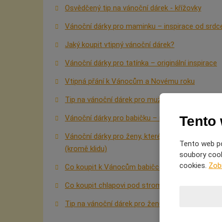
Osvědčený tip na vánoční dárek - křížovky
Vánoční dárky pro maminku – inspirace od srdc
Jaký koupit vtipný vánoční dárek?
Vánoční dárky pro tatínka – originální inspirace
Vtipná přání k Vánocům a Novému roku
Tip na vánoční dárek pro muže
Tento
Vánoční dárky pro babičku – nápady, co ji potěší
Vánoční dárky pro ženy, které už všechno mají
Tento web po
(kromě klidu)
soubory cooki
cookies.
Zob
Co koupit k Vánocům babičce a dědovi?
Co koupit chlapovi pod stromeček?
Tip na vánoční dárek pro ženu, maminku i babič