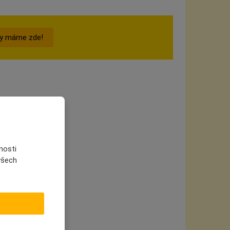
ny máme zde!
nosti
 všech