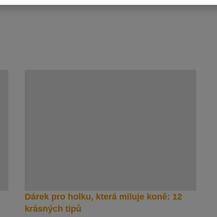
Dárek pro holku, která miluje koně: 12
krásných tipů