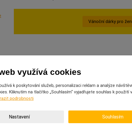
e
Vánoční dárky pro že
 web využívá cookies
užívá k poskytování služeb, personalizaci reklam a analýze návštěv
es. Kliknutím na tlačítko „Souhlasím“ vyjadřujete souhlas k použití
razit podrobnosti
Nastavení
Souhlasím
ku