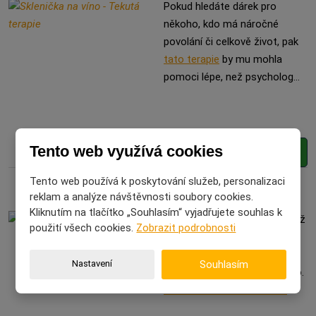
Pokud hledáte dárek pro
někoho, kdo má náročné
povolání či celkově život, pak
tato terapie
by mu mohla
pomoci lépe, než psycholog…
Tento web využívá cookies
Zjistit více
Tento web používá k poskytování služeb, personalizaci
Dárkové bílé víno - NO STRESS
reklam a analýze návštěvnosti soubory cookies.
Kliknutím na tlačítko „Souhlasím“ vyjadřujete souhlas k
Stejně jako posledně - když už
použití všech cookies.
Zobrazit podrobnosti
nabízím skleničku coby tip na
dárek, tak nemohu
Nastavení
Souhlasím
nenabídnout rovnou také víno.
Tentokrát bílé "No stress".