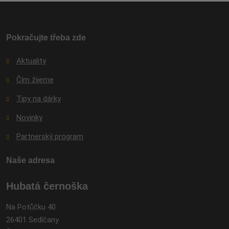
se
nepodařilo
odeslat.
Pokračujte třeba zde
Aktuality
Čím žijeme
Tipy na dárky
Novinky
Partnerský program
Naše adresa
Hubatá černoška
Na Potůčku 40
26401 Sedlčany