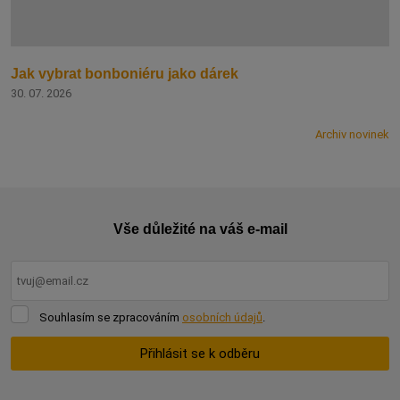
Jak vybrat bonboniéru jako dárek
30. 07. 2026
Archiv novinek
Vše důležité na váš e-mail
Souhlasím
Souhlasím se zpracováním
osobních údajů
.
se
zpracováním
Přihlásit se k odběru
osobních
údajů
.
Formulář