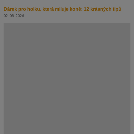
Dárek pro holku, která miluje koně: 12 krásných tipů
02. 08. 2026