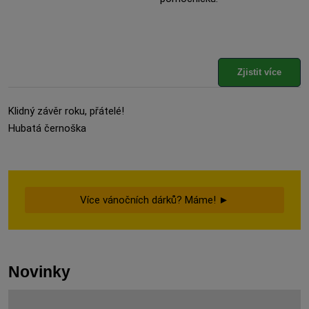
Zjistit více
Klidný závěr roku, přátelé!
Hubatá černoška
Více vánočních dárků? Máme! ►
Novinky