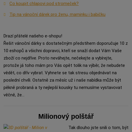
Co koupit chlapovi pod stromeček?
Tip na vánoční dárek pro ženu, maminku i babičku
Drazí přátelé našeho e-shopu!
Řešit vánoční dárky s dostatečným předstihem doporučuje 10 z
10 eshopů a všichni dopravci, kteří se snaží dodat Vám Vaše
zboží co nejdříve. Proto neváhejte, nečekejte a vybírejte,
protože já toho mám pro Vás opět tolik na výběr, že nebudete
vědět, co dřív vybrat. Vyhnete se tak stresu objednávat na
poslední chvíli. Ostatně za měsíc už i naše nabídka může být
pěkně probraná a ty nejlepší kousky tu nemusíme vystavovat
věčně, že...
Milionový polštář
Tak dlouho jste snili o tom, být