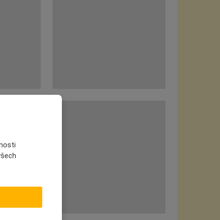
nosti
 všech