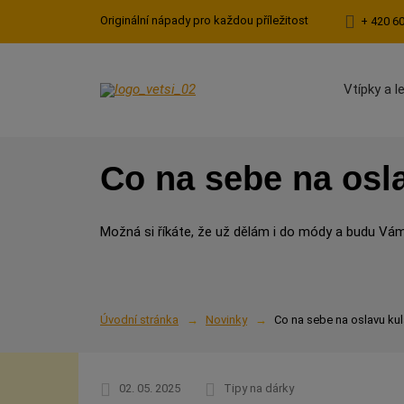
Originální nápady pro každou příležitost
+ 420 6
Vtípky a l
Co na sebe na osl
Možná si říkáte, že už dělám i do módy a budu Vám 
Úvodní stránka
Novinky
Co na sebe na oslavu ku
02. 05. 2025
Tipy na dárky