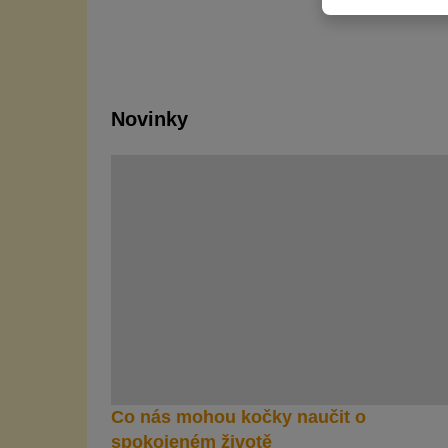
Novinky
Co nás mohou kočky naučit o
spokojeném životě