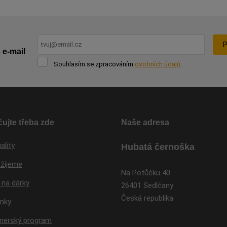
P
 e-mail
Souhlasím
Souhlasím se zpracováním
osobních údajů
.
se
Formulář
zpracováním
osobních
se
údajů
.
nepodařilo
odeslat.
ujte třeba zde
Naše adresa
ality
Hubatá černoška
 žijeme
Na Potůčku 40
 na dárky
26401 Sedlčany
Česká republika
inky
tnerský program