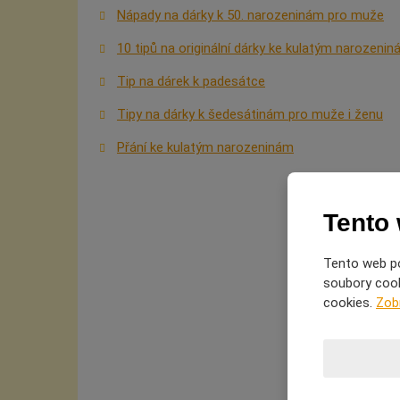
Nápady na dárky k 50. narozeninám pro muže
10 tipů na originální dárky ke kulatým narozeni
Tip na dárek k padesátce
Tipy na dárky k šedesátinám pro muže i ženu
Přání ke kulatým narozeninám
Tento
Tento web po
soubory cooki
cookies.
Zob