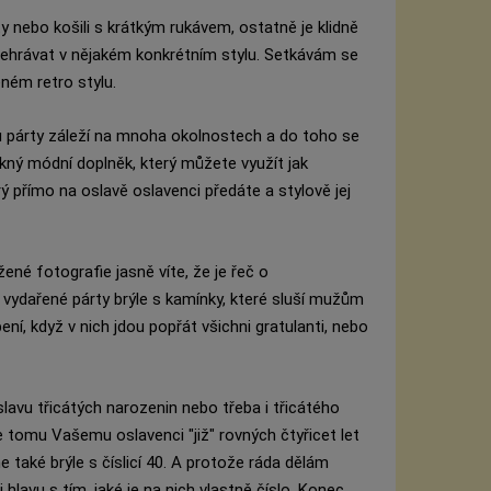
y nebo košili s krátkým rukávem, ostatně je klidně
ehrávat v nějakém konkrétním stylu. Setkávám se
ném retro stylu.
 párty záleží na mnoha okolnostech a do toho se
kný módní doplněk, který můžete využít jak
ý přímo na oslavě oslavenci předáte a stylově jej
žené fotografie jasně víte, že je řeč o
 vydařené párty brýle s kamínky, které sluší mužům
ní, když v nich jdou popřát všichni gratulanti, nebo
lavu třicátých narozenin nebo třeba i třicátého
je tomu Vašemu oslavenci "již" rovných čtyřicet let
e také brýle s číslicí 40. A protože ráda dělám
 hlavu s tím, jaké je na nich vlastně číslo. Konec