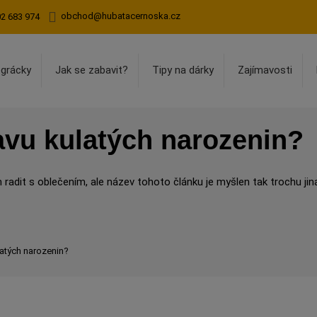
obchod@hubatacernoska.cz
02 683 974
egrácky
Jak se zabavit?
Tipy na dárky
Zajímavosti
avu kulatých narozenin?
radit s oblečením, ale název tohoto článku je myšlen tak trochu jin
latých narozenin?