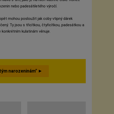
ozenin nebo padesátiletého výročí.
pět mohou posloužit jak coby vtipný dárek
ečený. Ty jsou s třicítkou, čtyřicítkou, padesátkou a
se konkrétním kulatinám věnuje.
atým narozeninám" ►