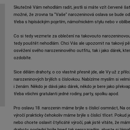
Skutečně Vám nehodlám radit, jestli si máte vzít červené šat
možné, že zrovna ta "Vaše" narozeninová oslava se bude od
třeba s hipísáckým pojetím, námořnickém stylu nebo v oblíbe
Co si tedy vezmete za oblečení na takovouto narozeninovou
tedy pouštět nehodlám. Chci Vás ale upozornit na takový pě
osvěžení svého narozeninového outfitu, tak i jako dárek, kter
ozdobíte.
Sice dělám drahoty, o co vlastně přesně jde, ale Vy už z přilo
narozeninových brýlích s číslovkou. Nabízíme myslím si velmi
i ženám. Někdo je dává jako dárek, někdo je bere jako překvape
třeba všichni gratulanti jedné rodiny, party, spolku apod.
Pro oslavu 18. narozenin máme brýle s číslicí osmnáct, Na os
výročí prakticky čehokoliv máme brýle s číslicí třicet. Pokud 
nebo chcete oslavit čtyřicáté výročí, pak jistě vítáte, že mám
drahoty, poslední brýle hned tak neprozradím, abyste si lámali