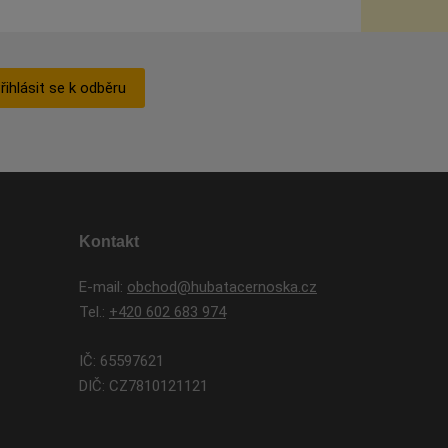
řihlásit se k odběru
Kontakt
E-mail:
obchod@hubatacernoska.cz
Tel.:
+420 602 683 974
IČ: 65597621
DIČ: CZ7810121121