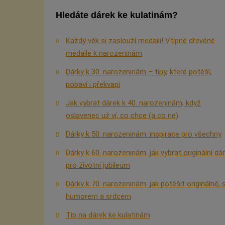
Hledáte dárek ke kulatinám?
Každý věk si zaslouží medaili! Vtipné dřevěné
medaile k narozeninám
Dárky k 30. narozeninám – tipy, které potěší,
pobaví i překvapí
Jak vybrat dárek k 40. narozeninám, když
oslavenec už ví, co chce (a co ne)
Dárky k 50. narozeninám: inspirace pro všechny
Dárky k 60. narozeninám: jak vybrat originální dá
pro životní jubileum
Dárky k 70. narozeninám: jak potěšit originálně, 
humorem a srdcem
Tip na dárek ke kulatinám