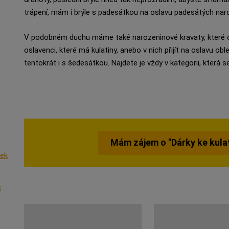
trápení, mám i brýle s padesátkou na oslavu padesátých nar
V podobném duchu máme také narozeninové kravaty, které o
oslavenci, které má kulatiny, anebo v nich přijít na oslavu obl
tentokrát i s šedesátkou. Najdete je vždy v kategorii, která 
Mám zájem o "Dárky ke kul
rek
s