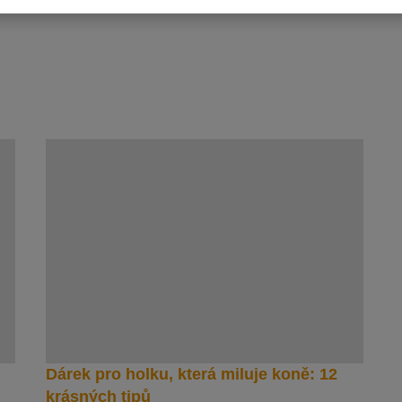
Dárek pro holku, která miluje koně: 12
krásných tipů