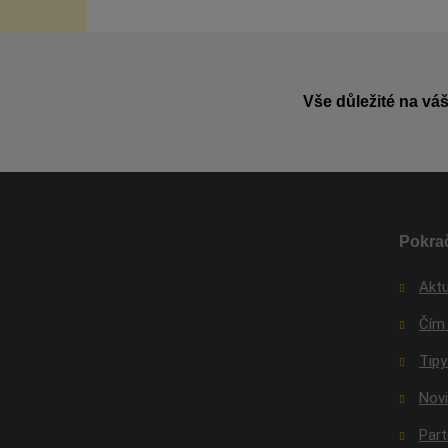
Vše důležité na váš
Pokrač
Aktu
Čím
Tipy
Nov
Par