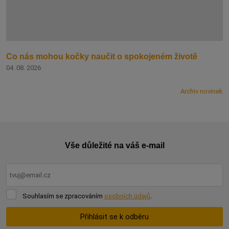
Co nás mohou kočky naučit o spokojeném životě
04. 08. 2026
Archiv novinek
Vše důležité na váš e-mail
Souhlasím
Souhlasím se zpracováním
osobních údajů
.
se
zpracováním
Přihlásit se k odběru
osobních