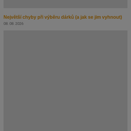
Největší chyby při výběru dárků (a jak se jim vyhnout)
08. 08. 2026