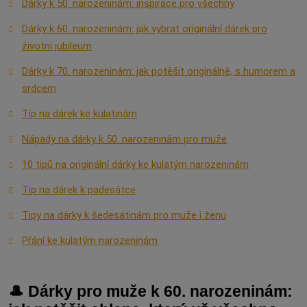
Dárky k 50. narozeninám: inspirace pro všechny
Dárky k 60. narozeninám: jak vybrat originální dárek pro
životní jubileum
Dárky k 70. narozeninám: jak potěšit originálně, s humorem a
srdcem
Tip na dárek ke kulatinám
Nápady na dárky k 50. narozeninám pro muže
10 tipů na originální dárky ke kulatým narozeninám
Tip na dárek k padesátce
Tipy na dárky k šedesátinám pro muže i ženu
Přání ke kulatým narozeninám
🎩 Dárky pro muže k 60. narozeninám: