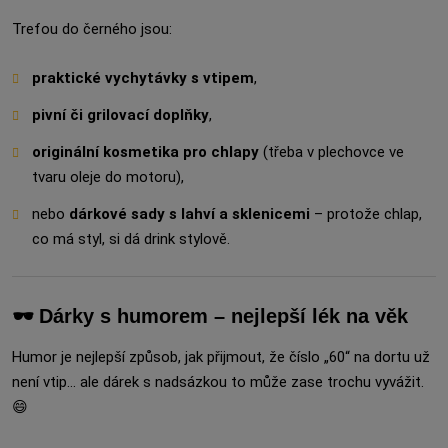
Trefou do černého jsou:
praktické vychytávky s vtipem
,
pivní či grilovací doplňky
,
originální kosmetika pro chlapy
(třeba v plechovce ve
tvaru oleje do motoru),
nebo
dárkové sady s lahví a sklenicemi
– protože chlap,
co má styl, si dá drink stylově.
🕶️ Dárky s humorem – nejlepší lék na věk
Humor je nejlepší způsob, jak přijmout, že číslo „60“ na dortu už
není vtip… ale dárek s nadsázkou to může zase trochu vyvážit.
😄