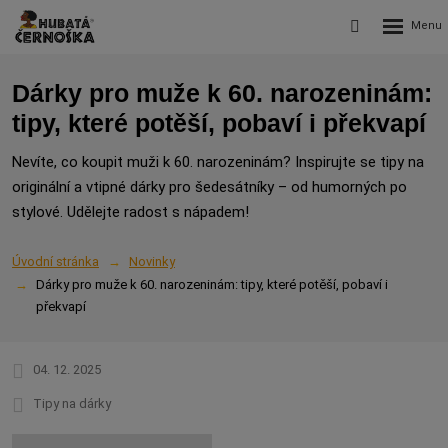
Rozbalení
Vyhledávání
menu
Dárky pro muže k 60. narozeninám:
tipy, které potěší, pobaví i překvapí
Nevíte, co koupit muži k 60. narozeninám? Inspirujte se tipy na
originální a vtipné dárky pro šedesátníky – od humorných po
stylové. Udělejte radost s nápadem!
Úvodní stránka
Novinky
Dárky pro muže k 60. narozeninám: tipy, které potěší, pobaví i
překvapí
04. 12. 2025
Tipy na dárky