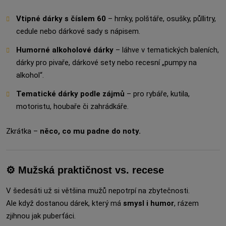
Vtipné dárky s číslem 60
– hrnky, polštáře, osušky, půllitry,
cedule nebo dárkové sady s nápisem.
Humorné alkoholové dárky
– láhve v tematických baleních,
dárky pro pivaře, dárkové sety nebo recesní „pumpy na
alkohol“.
Tematické dárky podle zájmů
– pro rybáře, kutila,
motoristu, houbaře či zahrádkáře.
Zkrátka –
něco, co mu padne do noty.
⚙️ Mužská praktičnost vs. recese
V šedesáti už si většina mužů nepotrpí na zbytečnosti.
Ale když dostanou dárek, který má
smysl i humor
, rázem
zjihnou jak puberťáci.