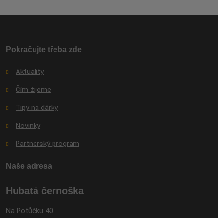
údajů
.
Formulář
se
nepodařilo
odeslat.
Pokračujte třeba zde
Aktuality
Čím žijeme
Tipy na dárky
Novinky
Partnerský program
Naše adresa
Hubatá černoška
Na Potůčku 40