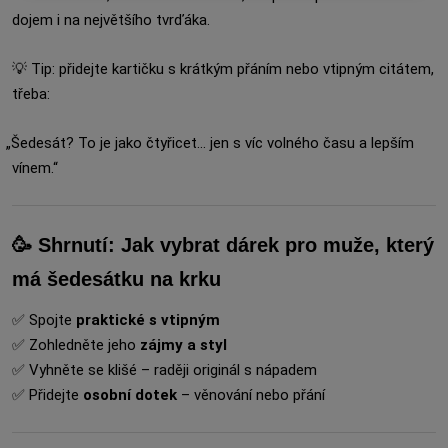
dojem i na největšího tvrďáka.
💡 Tip: přidejte kartičku s krátkým přáním nebo vtipným citátem,
třeba:
„Šedesát? To je jako čtyřicet… jen s víc volného času a lepším
vínem.“
🥳 Shrnutí: Jak vybrat dárek pro muže, který
má šedesátku na krku
✅ Spojte
praktické s vtipným
✅ Zohledněte jeho
zájmy a styl
✅ Vyhněte se klišé – raději originál s nápadem
✅ Přidejte
osobní dotek
– věnování nebo přání