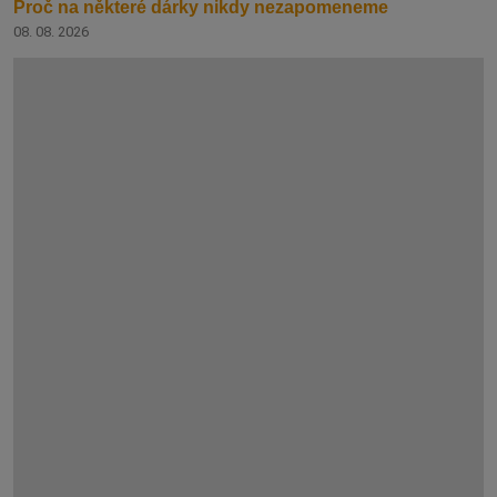
Proč na některé dárky nikdy nezapomeneme
08. 08. 2026