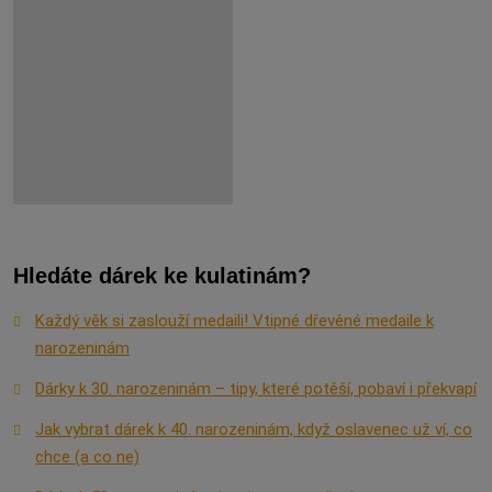
Hledáte dárek ke kulatinám?
Každý věk si zaslouží medaili! Vtipné dřevěné medaile k
narozeninám
Dárky k 30. narozeninám – tipy, které potěší, pobaví i překvapí
Jak vybrat dárek k 40. narozeninám, když oslavenec už ví, co
chce (a co ne)