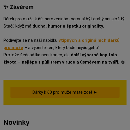
✨ Závěrem
Dárek pro muže k 60. narozeninám nemusí být drahý ani složitý.
Stačí, když má
ducha, humor a špetku originality.
Podívejte se na naši nabídku
vtipných a originálních dárků
pro muže
– a vyberte ten, který bude nejvíc „jeho“.
Protože šedesátka není konec, ale
další výborná kapitola
života – nejlépe s půllitrem v ruce a úsměvem na tváři.
🍻
Dárky k 60 pro muže máte zde! ►
Novinky