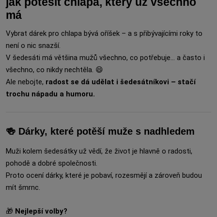
jak potěšit chlapa, který už všechno
má
Vybrat dárek pro chlapa bývá oříšek – a s přibývajícími roky to
není o nic snazší.
V šedesáti má většina mužů všechno, co potřebuje… a často i
všechno, co nikdy nechtěla. 😄
Ale nebojte,
radost se dá udělat i šedesátníkovi – stačí
trochu nápadu a humoru.
🍻 Dárky, které potěší muže s nadhledem
Muži kolem šedesátky už vědí, že život je hlavně o radosti,
pohodě a dobré společnosti.
Proto ocení dárky, které je pobaví, rozesmějí a zároveň budou
mít šmrnc.
🎁
Nejlepší volby?