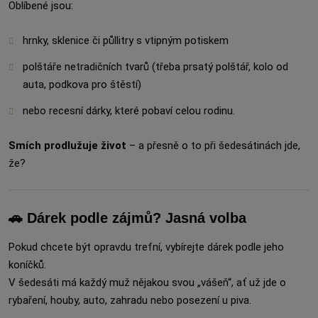
Oblíbené jsou:
hrnky, sklenice či půllitry s vtipným potiskem
polštáře netradičních tvarů (třeba prsatý polštář, kolo od
auta, podkova pro štěstí)
nebo recesní dárky, které pobaví celou rodinu.
Smích prodlužuje život
– a přesně o to při šedesátinách jde,
že?
🚗 Dárek podle zájmů? Jasná volba
Pokud chcete být opravdu trefní, vybírejte dárek podle jeho
koníčků.
V šedesáti má každý muž nějakou svou „vášeň“, ať už jde o
rybaření, houby, auto, zahradu nebo posezení u piva.