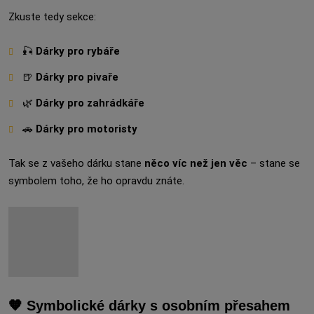
Zkuste tedy sekce:
🎣
Dárky pro rybáře
🍺
Dárky pro pivaře
🌿
Dárky pro zahrádkáře
🚗
Dárky pro motoristy
Tak se z vašeho dárku stane
něco víc než jen věc
– stane se
symbolem toho, že ho opravdu znáte.
🧡 Symbolické dárky s osobním přesahem