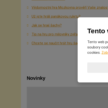
Vědomostní hra Mozkovna prověří Vaše znalost
Už jste hráli panákovou ruletu?
Jak se hrají šachy?
Tento
Tip na hru pro milovníky zvířat
Tento web po
Chcete se naučit hrát hru šachy a nevíte, jak d
soubory cooki
cookies.
Zob
Novinky