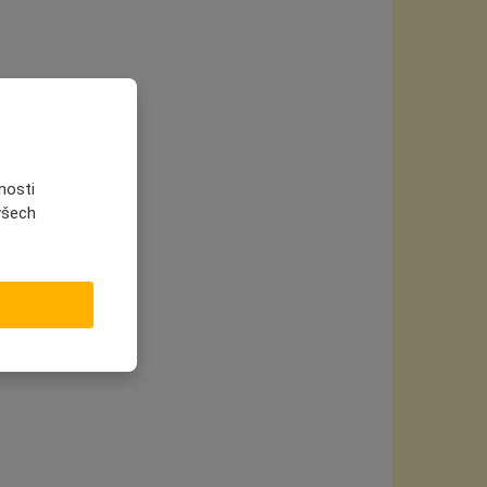
nosti
 všech