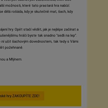
další možnosti, které tato prastará hra nabízí.
 se dělá rošáda, kdy je skutečně mat, šach, kdy
ní hry. Opět stačí vědět, jak je nejlépe začínat a
ušenějšímu hráči byste tak snadno "sedli na lep".
le ní učit šachovým dovednostem, tak tedy s Vámi
ědět požehnaně.
mou a Mlýnem.
nské hry ZAKOUPÍTE ZDE!