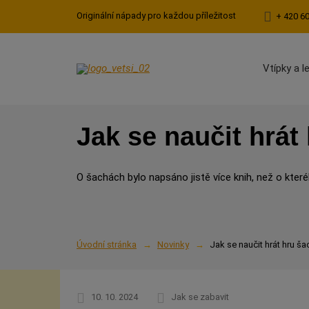
Originální nápady pro každou příležitost
+ 420 6
Vtípky a l
Jak se naučit hrát
O šachách bylo napsáno jistě více knih, než o které
Úvodní stránka
Novinky
Jak se naučit hrát hru ša
10. 10. 2024
Jak se zabavit