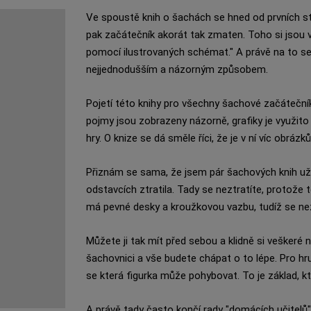
Ve spoustě knih o šachách se hned od prvních st
pak začátečník akorát tak zmaten. Toho si jsou 
pomocí ilustrovaných schémat." A právě na to se z
nejjednodušším a názorným způsobem.
Pojetí této knihy pro všechny šachové začáteční
pojmy jsou zobrazeny názorně, grafiky je využito
hry. O knize se dá směle říci, že je v ní víc obráz
Přiznám se sama, že jsem pár šachových knih už
odstavcích ztratila. Tady se neztratíte, protože 
má pevné desky a kroužkovou vazbu, tudíž se nez
Můžete ji tak mít před sebou a klidně si veškeré
šachovnici a vše budete chápat o to lépe. Pro hr
se která figurka může pohybovat. To je základ, k
A právě tady často končí rady "domácích učitelů"