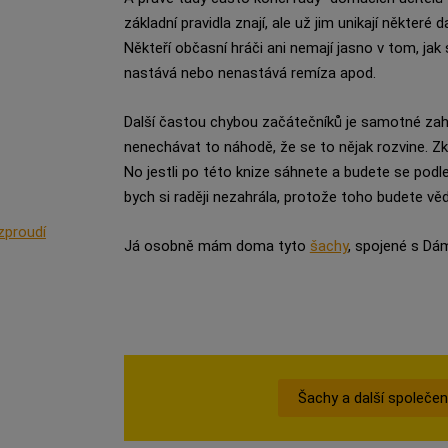
základní pravidla znají, ale už jim unikají některé 
Někteří občasní hráči ani nemají jasno v tom, jak
nastává nebo nenastává remíza apod.
Další častou chybou začátečníků je samotné zaháje
nenechávat to náhodě, že se to nějak rozvine. Zk
No jestli po této knize sáhnete a budete se pod
bych si raději nezahrála, protože toho budete v
zproudí
Já osobně mám doma tyto
šachy
, spojené s Dá
Šachy a další společe