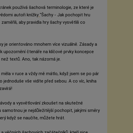
ránek používá šachová terminologie, ze které je
vědomi autoři knížky
"Šachy - Jak pochopit hru
aměřili, aby pravidla hry šachy vysvětlili co
ky je orientováno mnohem více vizuálně. Zásady a
 k upozornění čtenáře na klíčové prvky koncepce
ků než textů. Ano, tak názorná je.
 měla v ruce a vždy mě mátlo, když jsem se po pár
to jednoduše vše vidíte před sebou. A co víc, kniha
avírá!
 návody a vysvětlování zkoušet na skutečné
u samotnou je nejdůležitější pochopit, jakými směry
terý když se naučíte, můžete hrát.
 a věčných šachových začátečníků, kteří sice