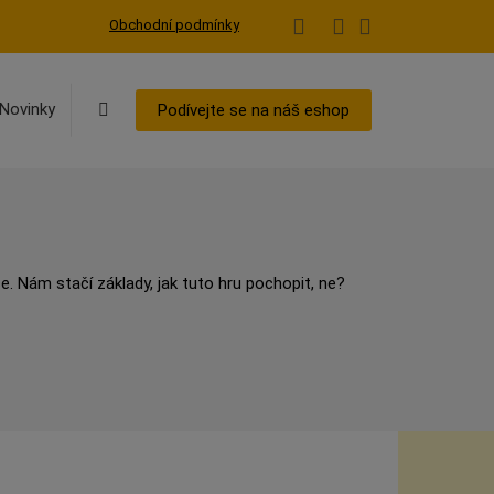
Obchodní podmínky
Vyhledávání
Novinky
Podívejte se na náš eshop
e. Nám stačí základy, jak tuto hru pochopit, ne?