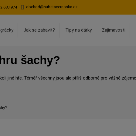
obchod@hubatacernoska.cz
02 683 974
egrácky
Jak se zabavit?
Tipy na dárky
Zajímavosti
 hru šachy?
koli jiné hře. Téměř všechny jsou ale příliš odborné pro vážné zájemc
chy?