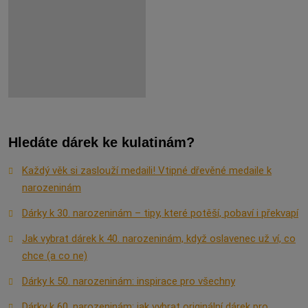
Hledáte dárek ke kulatinám?
Každý věk si zaslouží medaili! Vtipné dřevěné medaile k
narozeninám
Dárky k 30. narozeninám – tipy, které potěší, pobaví i překvapí
Jak vybrat dárek k 40. narozeninám, když oslavenec už ví, co
chce (a co ne)
Dárky k 50. narozeninám: inspirace pro všechny
Dárky k 60. narozeninám: jak vybrat originální dárek pro