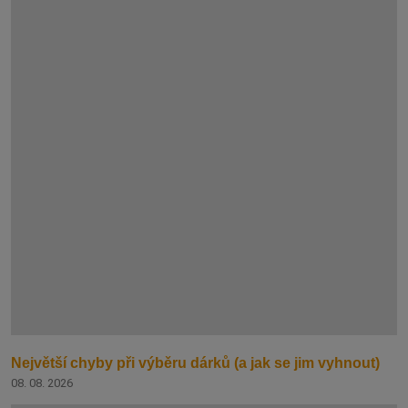
Největší chyby při výběru dárků (a jak se jim vyhnout)
08. 08. 2026