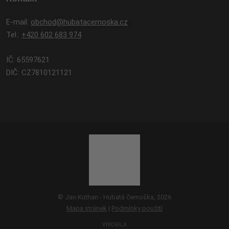
E-mail:
obchod@hubatacernoska.cz
Tel.:
+420 602 683 974
IČ: 65597621
DIČ: CZ7810121121
© Jan Kuthan - Hubatá černoška, 2026
Mapa stránek
|
Podmínky použití
VYROBILA