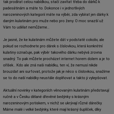
tak prodírat celou nabídkou, stačí zavítat třeba do dárků k
padesátinám a máte to. Dokonce i v jednotlivých
narozeninových kategorií máte na výběr, zda vybírat jen dárky k
daným kulatinám pro muže nebo pro ženy. O moc snazší už
Vám to udělat nemůžeme...
Je jasné, že ke kulatinám můžete dát v podstatě cokoliv, ale
pokud se rozhodnete pro dárek s číslovkou, která konkrétní
kulatiny označuje, pak výběr takového dárku nebývá zrovna
snadný. To pak můžete procházet internet horem dolem a je to
oříšek... Kdo ale zná naši nabídku, ten ví, že nemusí nikde
brouzdat ani surfovat, protože jak je něco s číslovkou, snažíme
se to do naší nabídky neustále doplňovat a takto ji vylepšovat.
Aktuální novinky v kategoriích věnovaným kulatinám představují
ručně a v Česku dělané dřevěné bedýnky s krásným
narozeninovým potiskem, v nichž se ukrývají různé dárečky.
Máme malé i velké bedýnky, které mají krásný šuplíček, díky