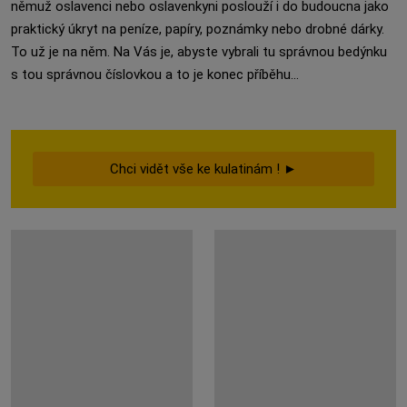
němuž oslavenci nebo oslavenkyni poslouží i do budoucna jako
praktický úkryt na peníze, papíry, poznámky nebo drobné dárky.
To už je na něm. Na Vás je, abyste vybrali tu správnou bedýnku
s tou správnou číslovkou a to je konec příběhu...
Chci vidět vše ke kulatinám ! ►