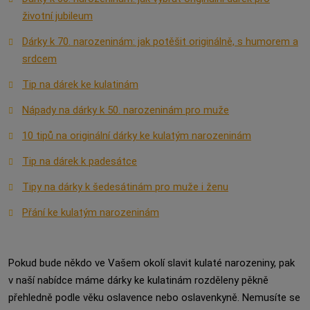
životní jubileum
Dárky k 70. narozeninám: jak potěšit originálně, s humorem a
srdcem
Tip na dárek ke kulatinám
Nápady na dárky k 50. narozeninám pro muže
10 tipů na originální dárky ke kulatým narozeninám
Tip na dárek k padesátce
Tipy na dárky k šedesátinám pro muže i ženu
Přání ke kulatým narozeninám
Pokud bude někdo ve Vašem okolí slavit kulaté narozeniny, pak
v naší nabídce máme dárky ke kulatinám rozděleny pěkně
přehledně podle věku oslavence nebo oslavenkyně. Nemusíte se