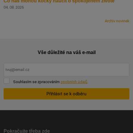
Co nás mohou kočky naučit o spokojeném životě
04. 08. 2026
Archiv novinek
Vše důležité na váš e-mail
Souhlasím
Souhlasím se zpracováním
osobních údajů
.
se
zpracováním
Přihlásit se k odběru
osobních
údajů
.
Formulář
se
nepodařilo
odeslat.
Pokračujte třeba zde