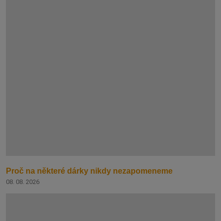
Proč na některé dárky nikdy nezapomeneme
08. 08. 2026