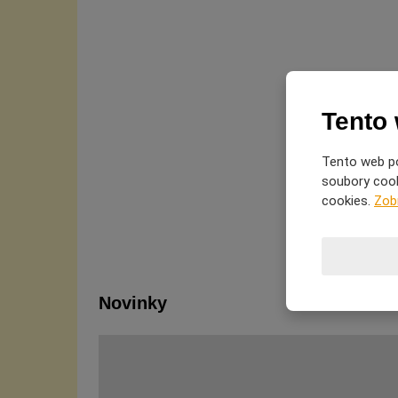
Tento
Tento web po
soubory cooki
cookies.
Zob
Novinky