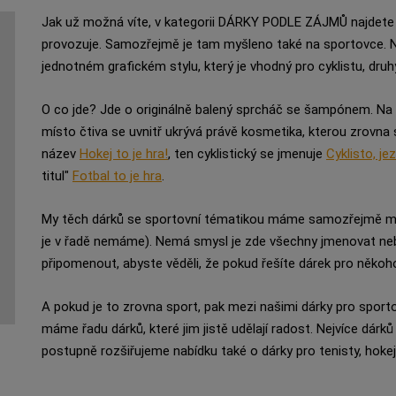
Jak už možná víte, v kategorii DÁRKY PODLE ZÁJMŮ najdete d
provozuje. Samozřejmě je tam myšleno také na sportovce. Nyn
jednotném grafickém stylu, který je vhodný pro cyklistu, druhý
O co jde? Jde o originálně balený sprcháč se šampónem. Na 
místo čtiva se uvnitř ukrývá právě kosmetika, kterou zrovna 
název
Hokej to je hra!
, ten cyklistický se jmenuje
Cyklisto, je
titul"
Fotbal to je hra
.
My těch dárků se sportovní tématikou máme samozřejmě mnohe
je v řadě nemáme). Nemá smysl je zde všechny jmenovat nebo
připomenout, abyste věděli, že pokud řešíte dárek pro někoho
A pokud je to zrovna sport, pak mezi našimi dárky pro sporto
máme řadu dárků, které jim jistě udělají radost. Nejvíce dár
postupně rozšiřujeme nabídku také o dárky pro tenisty, hokeji