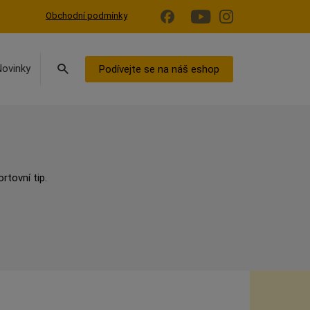
Obchodní podmínky
Vyhledávání
Novinky
Podívejte se na náš eshop
tovní tip.