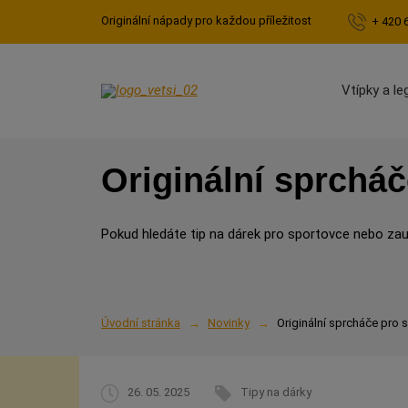
Originální nápady pro každou příležitost
+ 420 
Vtípky a le
Originální sprchá
Pokud hledáte tip na dárek pro sportovce nebo za
Úvodní stránka
Novinky
Originální sprcháče pro 
26. 05. 2025
Tipy na dárky