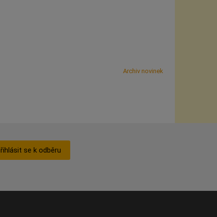
Archiv novinek
řihlásit se k odběru