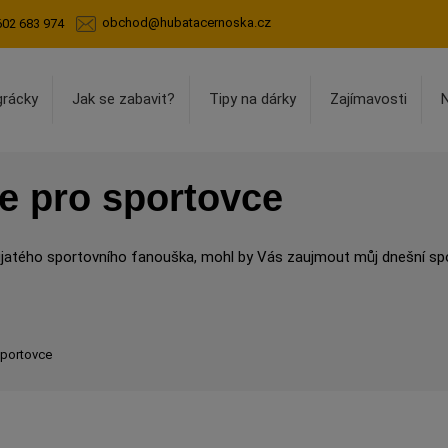
obchod@hubatacernoska.cz
602 683 974
grácky
Jak se zabavit?
Tipy na dárky
Zajímavosti
če pro sportovce
ujatého sportovního fanouška, mohl by Vás zaujmout můj dnešní spor
sportovce