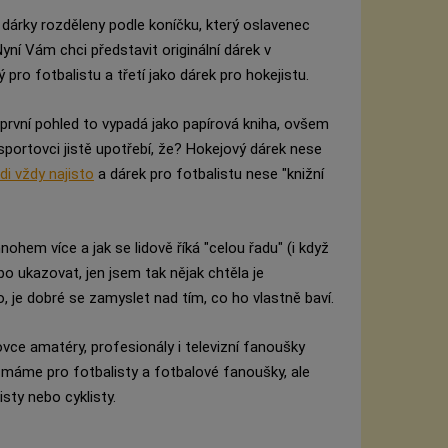
árky rozděleny podle koníčku, který oslavenec
í Vám chci představit originální dárek v
 pro fotbalistu a třetí jako dárek pro hokejistu.
první pohled to vypadá jako papírová kniha, ovšem
sportovci jistě upotřebí, že? Hokejový dárek nese
zdi vždy najisto
a dárek pro fotbalistu nese "knižní
m více a jak se lidově říká "celou řadu" (i když
 ukazovat, jen jsem tak nějak chtěla je
, je dobré se zamyslet nad tím, co ho vlastně baví.
vce amatéry, profesionály i televizní fanoušky
ků máme pro fotbalisty a fotbalové fanoušky, ale
sty nebo cyklisty.