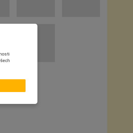
nosti
 všech