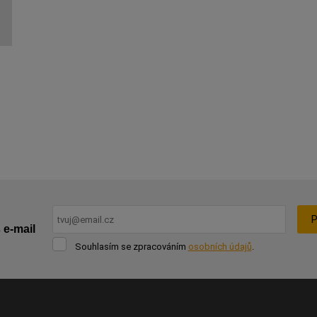
P
 e-mail
Souhlasím
Souhlasím se zpracováním
osobních údajů
.
se
Formulář
zpracováním
osobních
se
údajů
.
nepodařilo