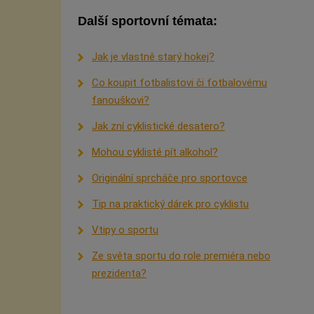
Další sportovní témata:
Jak je vlastně starý hokej?
Co koupit fotbalistovi či fotbalovému
fanouškovi?
Jak zní cyklistické desatero?
Mohou cyklisté pít alkohol?
Originální sprcháče pro sportovce
Tip na praktický dárek pro cyklistu
Vtipy o sportu
Ze světa sportu do role premiéra nebo
prezidenta?