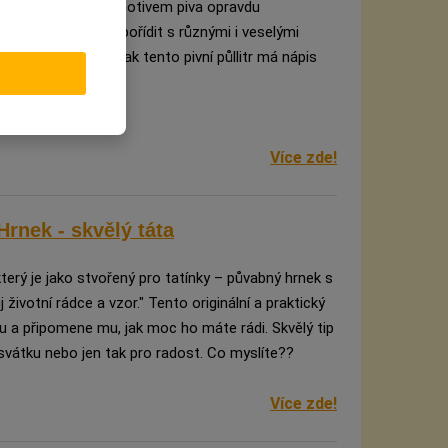
vaře máme dárků s motivem piva opravdu
mozřejmě můžete pořídit s různými i veselými
ěco fakt pro taťku, tak tento pivní půllitr má nápis
si ten Váš, ne?
Více zde!
Hrnek - skvělý táta
erý je jako stvořený pro tatínky – půvabný hrnek s
 životní rádce a vzor." Tento originální a praktický
u a připomene mu, jak moc ho máte rádi. Skvělý tip
svátku nebo jen tak pro radost. Co myslíte??
Více zde!