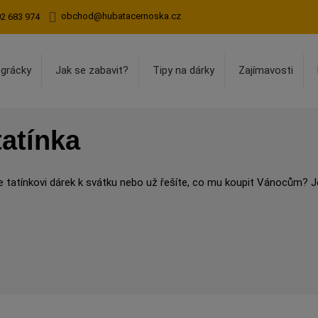
obchod@hubatacernoska.cz
02 683 974
egrácky
Jak se zabavit?
Tipy na dárky
Zajímavosti
tatínka
 tatínkovi dárek k svátku nebo už řešíte, co mu koupit Vánocům? J