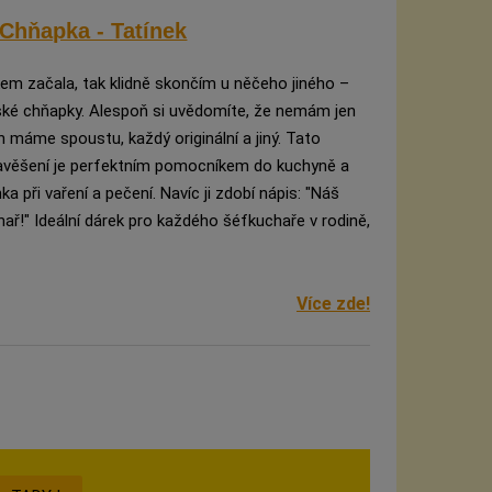
Chňapka - Tatínek
em začala, tak klidně skončím u něčeho jiného –
ské chňapky. Alespoň si uvědomíte, že nemám jen
ch máme spoustu, každý originální a jiný. Tato
věšení je perfektním pomocníkem do kuchyně a
a při vaření a pečení. Navíc ji zdobí nápis: "Náš
chař!" Ideální dárek pro každého šéfkuchaře v rodině,
Více zde!