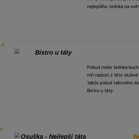
nejlepšího tatínka na svě
t a
Pokud máte tatínka kuch
mít radost z této slušivé
takže pokud takového dom
Bistru u táty.
bo
N