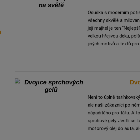
Osuška s moderním potis
všechny skvělé a milované
její majitel je ten "Nejl
j
velkou hřejivou deku, po
jiných motivů a textů pro 
Dvo
Není to úplně tatínkovský
ale naši zákazníci po něm 
nápaditého pro tátu. A to
sprchové gely. Jestli se 
motorový olej do auta, al