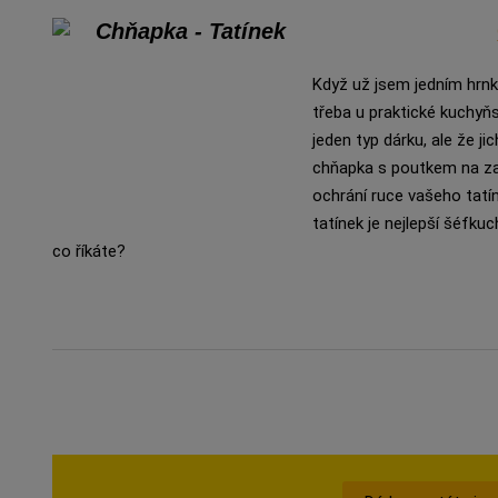
Když už jsem jedním hrnk
třeba u praktické kuchyň
jeden typ dárku, ale že ji
chňapka s poutkem na za
ochrání ruce vašeho tatínk
tatínek je nejlepší šéfku
co říkáte?