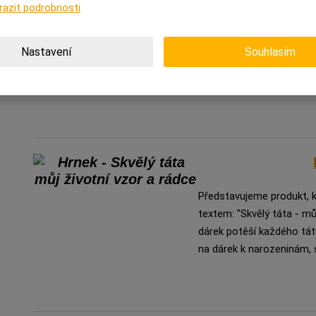
Navíc když právě pro pi
razit podrobnosti
požehnaně. Půllitr mu sa
texty, ale jestli chcete n
Nastavení
Souhlasím
"Nejlepší táta". A to je a
Představujeme produkt, kt
textem: "Skvělý táta - můj
dárek potěší každého tát
na dárek k narozeninám, 