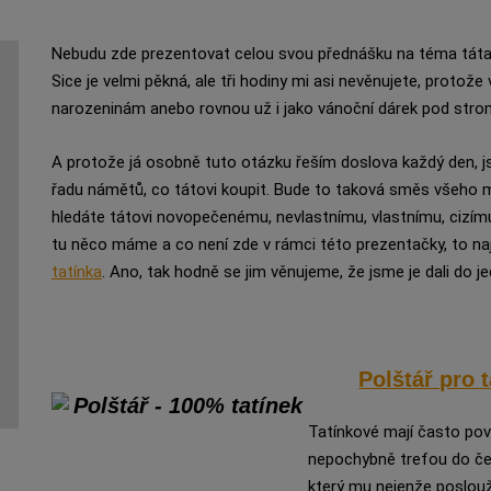
Nebudu zde prezentovat celou svou přednášku na téma táta, 
Sice je velmi pěkná, ale tři hodiny mi asi nevěnujete, protože 
narozeninám anebo rovnou už i jako vánoční dárek pod stro
A protože já osobně tuto otázku řeším doslova každý den, js
řadu námětů, co tátovi koupit. Bude to taková směs všeho m
hledáte tátovi novopečenému, nevlastnímu, vlastnímu, cizím
tu něco máme a co není zde v rámci této prezentačky, to naj
tatínka
. Ano, tak hodně se jim věnujeme, že jsme je dali do je
Polštář pro 
Tatínkové mají často pov
nepochybně trefou do čer
který mu nejenže poslouží