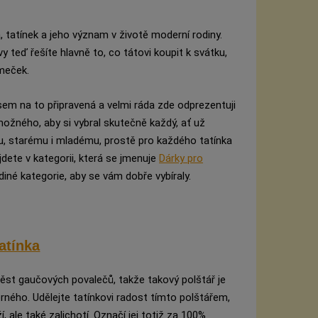
tatínek a jeho význam v životě moderní rodiny.
vy teď řešíte hlavně to, co tátovi koupit k svátku,
meček.
em na to připravená a velmi ráda zde odprezentuji
ožného, aby si vybral skutečně každý, ať už
u, starému i mladému, prostě pro každého tatínka
dete v kategorii, která se jmenuje
Dárky pro
diné kategorie, aby se vám dobře vybíraly.
tatínka
ěst gaučových povalečů, takže takový polštář je
ného. Udělejte tatínkovi radost tímto polštářem,
, ale také zalichotí. Označí jej totiž za 100%