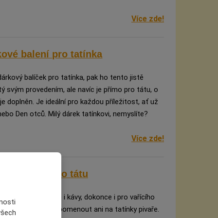
Více zde!
ové balení pro tatínka
árkový balíček pro tatínka, pak ho tento jistě
tý svým provedením, ale navíc je přímo pro tátu, o
je doplněn. Je ideální pro každou příležitost, ať už
nebo Den otců. Milý dárek tatínkovi, nemyslíte?
Více zde!
ivní půllitr pro tátu
 vinaře, pijana čaje i kávy, dokonce i pro vařícího
nosti
a, tak nemůžeme zapomenout ani na tatínky pivaře.
 všech