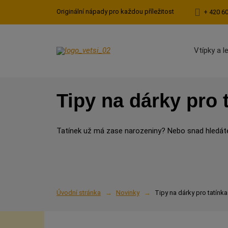
Originální nápady pro každou příležitost
+ 420 6
Vtípky a l
Tipy na dárky pro 
Tatínek už má zase narozeniny? Nebo snad hledáte
Úvodní stránka
Novinky
Tipy na dárky pro tatínka