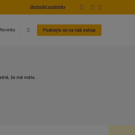
Obchodní podmínky
Vyhledávání
Novinky
Podívejte se na náš eshop
eště, že mě máte...