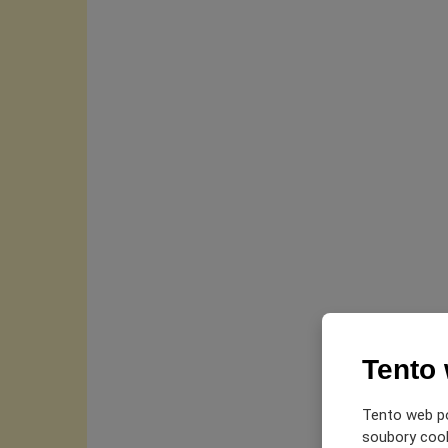
Tento
Tento web po
soubory cooki