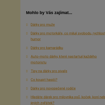
Mohlo by Vás zajímat...
Dárky pro muže
Dárky pro motorkáře, co milují svobodu, rychlos
humor
Dárky pro kamarádku
Auto-moto dárky, které nastartují každého
motoristu
Tipy na dárky pro pivaře
Co koupit hasiči?
Dárky pro novopečené rodiče
Hledáte dárek pro milovníka psů, koček, koní ne
jiných zvířátek?