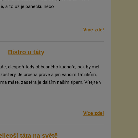
tě, a to už je panečku něco.
Více zde!
Bistro u táty
aře, alespoň tedy občasného kuchaře, pak by měl
 zástěry. Je určena právě a jen vařícím tatínkům,
a máte, zástěra je dalším naším tipem. Vítejte v
Více zde!
ejlepší táta na světě