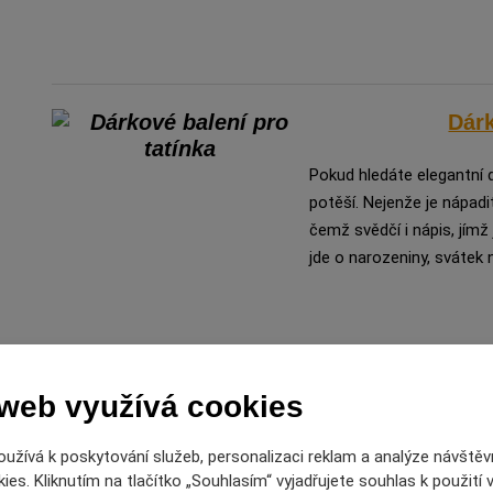
Dárk
Pokud hledáte elegantní d
potěší. Nejenže je nápadi
čemž svědčí i nápis, jímž 
jde o narozeniny, svátek 
P
 web využívá cookies
Měli jsme tu něco pro tátu
užívá k poskytování služeb, personalizaci reklam a analýze návštěv
tátu kuchaře i gril mistr
es. Kliknutím na tlačítko „Souhlasím“ vyjadřujete souhlas k použití