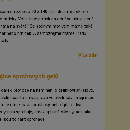
kem o rozměru 70 x 140 cm. Ideální dárek pro
 tatínky. Však také potisk na osušce mluví jasně,
epší táta na světě." Se stejným motivem máme také
lštář nebo hrníček. A samozřejmě máme i řadu
táty.
Více zde!
jice sprchových gelů
 dárek, protože na něm není o tatínkovi ani slovo,
velmi často sahají právě ve chvíli, kdy chtějí něco
to je dárek navíc praktický, neboť jde o dva
tedy táta sprchuje, dárek uplatní. Vše vypadá jako
e jsou to fakt sprcháče.