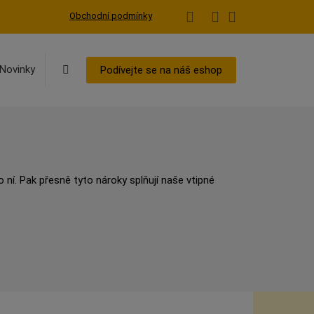
Obchodní podmínky
Vyhledávání
Novinky
Podívejte se na náš eshop
 ní. Pak přesně tyto nároky splňují naše vtipné