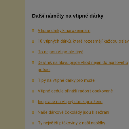
Další náměty na vtipné dárky
Vtipné dárky k narozeninám
10 vtipných dárků, které rozesmějí každou osla
To nejsou vtipy, ale tipy!
Deštník na hlavu přijde vhod nejen do aprílového
počasí
Tipy na vtipné dárky pro muže
Vtipné cedule přináší radost opakovaně
Inspirace na vtipný dárek pro ženu
Naše dárkové čokolády jsou k sežrání
Ty největší ptákoviny z naší nabídky