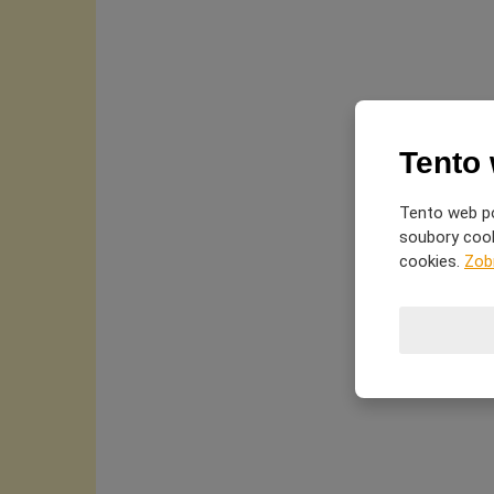
Tento
Tento web po
soubory cooki
cookies.
Zob