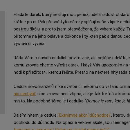
Hledáte dárek, který nestojí moc peněz, udělá radost obdaro
krátce po ní. Pak přesně tyto nároky splňují naše vtipné ced
pestrou škálu, a proto jsem přesvědčena, že vybere každý. Ta
přítomné na jeho oslavě a dokonce i ty, kteří pak s danou ced
vystaví či vyvěsí.
Ráda Vám o našich cedulích povím více, ale nejlépe uděláte, k
komu zrovna chcete vyřešit dárek. I když Vás upozorním na t
hodí k příležitosti, kterou řešíte. Přesto na některé hity rá
Cedule novomanželům ke svatbě či někomu do vztahu či ma
nic nechybí"
sice zrovna není vtipná, ale je tak trefná a krásn
místo. Na podobné téma je i cedulka
"Domov je tam, kde je l
Dalším hitem je cedule
"Extrémně akční důchodce!"
, kterou 
odchodu do důchodu. Na opačné věkové škále jsou teenageři,
teenager s názorem! Vstup na vlastní nebezpečí!"