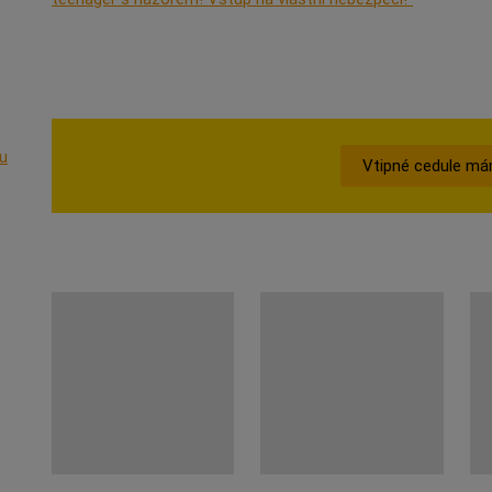
vu
Vtipné cedule má