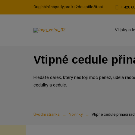
Originální nápady pro každou příležitost
+ 420 6
Vtípky a l
Vtipné cedule při
Hledáte dárek, který nestojí moc peněz, udělá rado
cedulky a cedule.
Úvodní stránka
Novinky
Vtipné cedule přináší r