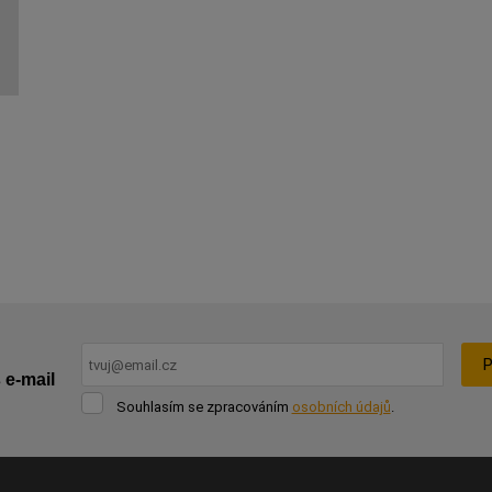
P
 e-mail
Souhlasím
Souhlasím se zpracováním
osobních údajů
.
se
Formulář
zpracováním
osobních
se
údajů
.