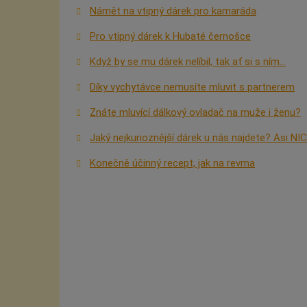
Námět na vtipný dárek pro kamaráda
Pro vtipný dárek k Hubaté černošce
Když by se mu dárek nelíbil, tak ať si s ním...
Díky vychytávce nemusíte mluvit s partnerem
Znáte mluvící dálkový ovladač na muže i ženu?
Jaký nejkurioznější dárek u nás najdete? Asi NIC.
Konečně účinný recept, jak na revma