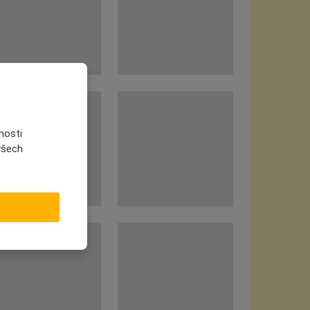
nosti
 všech