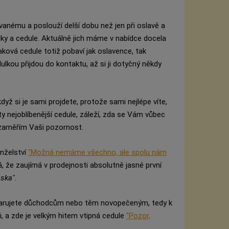
vanému a poslouží delší dobu než jen při oslavě a
ulky a cedule. Aktuálně jich máme v nabídce docela
ková cedule totiž pobaví jak oslavence, tak
ulkou přijdou do kontaktu, až si ji dotyčný někdy
dyž si je sami projdete, protože sami nejlépe víte,
y nejoblíbenější cedule, záleží, zda se Vám vůbec
da zaměřím Vaši pozornost.
nželství
"Možná nemáme všechno, ale spolu nám
á, že zaujímá v prodejnosti absolutně jasné první
áska"
.
darujete důchodcům nebo těm novopečeným, tedy k
 a zde je velkým hitem vtipná cedule
"Pozor,