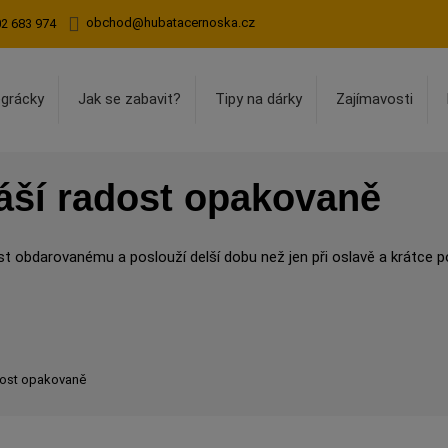
obchod@hubatacernoska.cz
02 683 974
egrácky
Jak se zabavit?
Tipy na dárky
Zajímavosti
náší radost opakovaně
st obdarovanému a poslouží delší dobu než jen při oslavě a krátce po
adost opakovaně