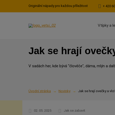
Originální nápady pro každou příležitost
+ 420 6
Vtípky a l
Jak se hrají ovečky
V sadách her, kde bývá "člověče", dáma, mlýn a další
Úvodní stránka
Novinky
Jak se hrají ovečky a vlci
02. 05. 2025
Jak se zabavit