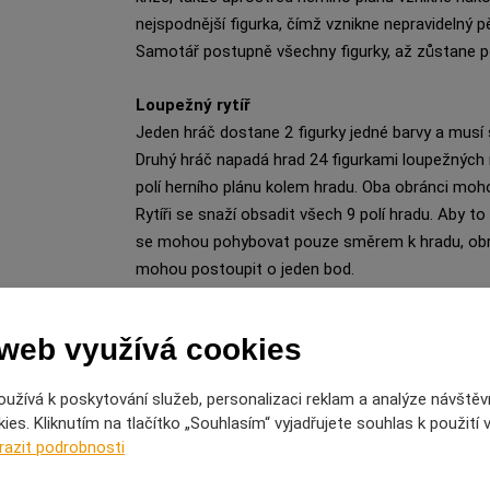
nejspodnější figurka, čímž vznikne nepravidelný pě
Samotář postupně všechny figurky, až zůstane p
Loupežný rytíř
Jeden hráč dostane 2 figurky jedné barvy a musí 
Druhý hráč napadá hrad 24 figurkami loupežných ry
polí herního plánu kolem hradu. Oba obránci moh
Rytíři se snaží obsadit všech 9 polí hradu. Aby to
se mohou pohybovat pouze směrem k hradu, obr
mohou postoupit o jeden bod.
Rytíři nemohou přeskakovat žádné figurky. Jestl
 web využívá cookies
musí jej obránce přeskočit a odstranit z herníh
provést vícenásobný skok a vyřadit více rytířů n
užívá k poskytování služeb, personalizaci reklam a analýze návštěv
mohl některou figurku vyřadit, dostává se do zaje
es. Kliknutím na tlačítko „Souhlasím“ vyjadřujete souhlas k použití
rytířům nepodaří dobýt a obsadit hrad, ale zdaří 
razit podrobnosti
Loupežní rytíři prohrávají, pokud jim zbývá 8 pos