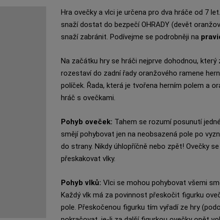
Hra ovečky a vlci je určena pro dva hráče od 7 let
snaží dostat do bezpečí OHRADY (devět oranžovýc
snaží zabránit. Podívejme se podrobněji na
pravi
Na začátku hry se hráči nejprve dohodnou, který z 
rozestaví do zadní řady oranžového ramene herníh
políček. Řada, která je tvořena herním polem a 
hráč s ovečkami.
Pohyb oveček:
Tahem se rozumí posunutí jedné f
smějí pohybovat jen na neobsazená pole po vyz
do strany. Nikdy úhlopříčně nebo zpět! Ovečky s
přeskakovat vlky.
Pohyb vlků:
Vlci se mohou pohybovat všemi směry,
Každý vlk má za povinnost přeskočit figurku ovečk
pole. Přeskočenou figurku tím vyřadí ze hry (pod
pokračovat, je-li za další figurkou ovečky opět v