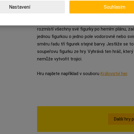
Trojice
Nastavení
Souhlasím
Dva hráči dostanou po 11 figurkách, které střídavě
téže barvy však nesmí stát nikdy vedle sebe ve 
rozmístí všechny své figurky po herním plánu, za
jednou figurkou o jedno pole vodorovně nebo svi
směru řadu tří figurek stejné barvy. Jestliže se 
soupeřovu figurku ze hry. Vyhrává ten hráč, který 
nemůže vytvořit trojici.
Hru najdete například v souboru
Království her
.
Další hry 