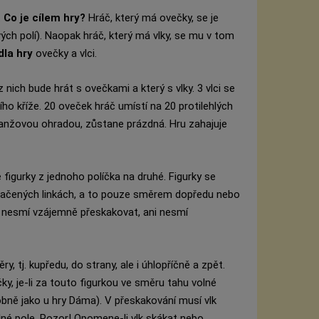
.
Co je cílem hry?
Hráč, který má ovečky, se je
h polí). Naopak hráč, který má vlky, se mu v tom
dla hry
ovečky a vlci.
nich bude hrát s ovečkami a který s vlky. 3 vlci se
o kříže. 20 oveček hráč umístí na 20 protilehlých
oranžovou ohradou, zůstane prázdná. Hru zahajuje
igurky z jednoho políčka na druhé. Figurky se
načených linkách, a to pouze směrem dopředu nebo
e nesmí vzájemně přeskakovat, ani nesmí
 tj. kupředu, do strany, ale i úhlopříčně a zpět.
y, je-li za touto figurkou ve směru tahu volné
obně jako u hry Dáma). V přeskakování musí vlk
olné pole. Pozor! Opomene-li vlk skákat nebo