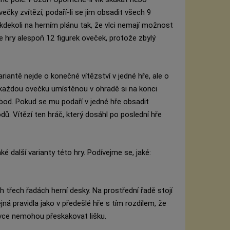
čky zvítězí, podaří-li se jim obsadit všech 9
kdekoli na herním plánu tak, že vlci nemají možnost
t ze hry alespoň 12 figurek oveček, protože zbylý
riantě nejde o konečné vítězství v jedné hře, ale o
každou ovečku umístěnou v ohradě si na konci
 bod. Pokud se mu podaří v jedné hře obsadit
dů. Vítězí ten hráč, který dosáhl po poslední hře
é další varianty této hry. Podívejme se, jaké:
ch třech řadách herní desky. Na prostřední řadě stojí
ejná pravidla jako v předešlé hře s tím rozdílem, že
ce nemohou přeskakovat lišku.