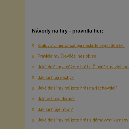
Návody na hry - pravidla her:
Království her obsahuje neskutečných 365 her
Pravidla hry Člověče, nezlob se
Jaké další hry můžete hrát s Člověče, nezlob se
Jak se hrají šachy?
Jaké další hry můžete hrát na šachovnici?
Jak se hraje dáma?
Jak se hraje mlýn?
Jaké další hry můžete hrát s dámovými kameny