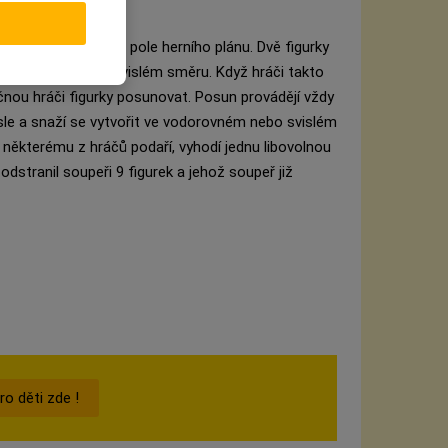
 staví na libovolná pole herního plánu. Dvě figurky
vodorovném nebo svislém směru. Když hráči takto
čnou hráči figurky posunovat. Posun provádějí vždy
sle a snaží se vytvořit ve vodorovném nebo svislém
to některému z hráčů podaří, vyhodí jednu libovolnou
odstranil soupeři 9 figurek a jehož soupeř již
pro děti zde !