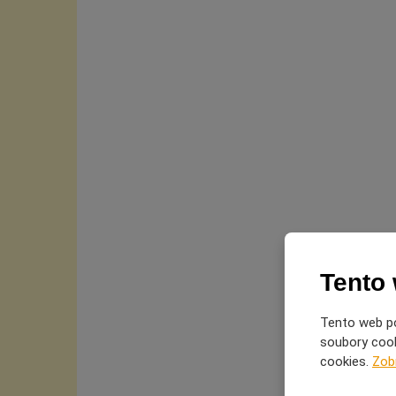
Tento
Tento web po
soubory cooki
cookies.
Zob