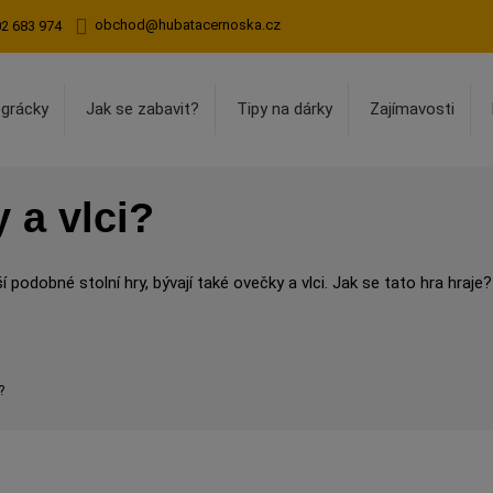
obchod@hubatacernoska.cz
02 683 974
egrácky
Jak se zabavit?
Tipy na dárky
Zajímavosti
 a vlci?
 podobné stolní hry, bývají také ovečky a vlci. Jak se tato hra hraje?
?