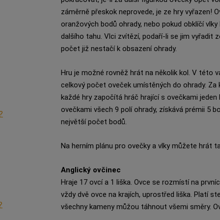
záměrně přeskok neprovede, je ze hry vyřazen! Ove
oranžových bodů ohrady, nebo pokud obklíčí vlky 
dalšího tahu. Vlci zvítězí, podaří-li se jim vyřadi
počet již nestačí k obsazení ohrady.
Hru je možné rovněž hrát na několik kol. V této va
celkový počet oveček umístěných do ohrady. Za 
každé hry započítá hráč hrající s ovečkami jeden
ovečkami všech 9 polí ohrady, získává prémii 5 bo
?
největší počet bodů.
Na herním plánu pro ovečky a vlky můžete hrát tak
Anglický ovčinec
Hraje 17 ovcí a 1 liška. Ovce se rozmístí na první
vždy dvě ovce na krajích, uprostřed liška. Platí st
?
všechny kameny můžou táhnout všemi směry. Ov