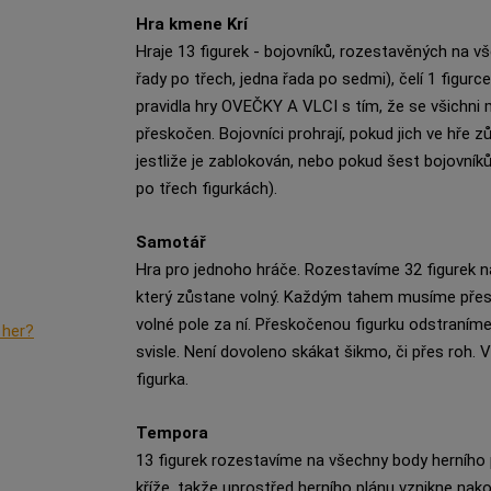
Hra kmene Krí
Hraje 13 figurek - bojovníků, rozestavěných na v
řady po třech, jedna řada po sedmi), čelí 1 figurc
pravidla hry OVEČKY A VLCI s tím, že se všichni
přeskočen. Bojovníci prohrají, pokud jich ve hře 
jestliže je zablokován, nebo pokud šest bojovní
po třech figurkách).
Samotář
Hra pro jednoho hráče. Rozestavíme 32 figurek 
který zůstane volný. Každým tahem musíme přesko
volné pole za ní. Přeskočenou figurku odstraním
 her?
svisle. Není dovoleno skákat šikmo, či přes roh.
figurka.
Tempora
13 figurek rozestavíme na všechny body herního
kříže, takže uprostřed herního plánu vznikne na