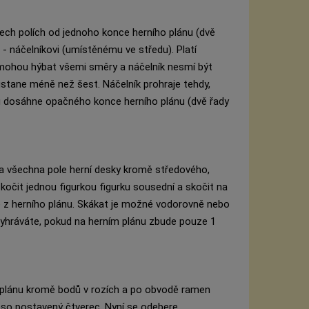
šech polích od jednoho konce herního plánu (dvě
e - náčelníkovi (umístěnému ve středu). Platí
 mohou hýbat všemi směry a náčelník nesmí být
zůstane méně než šest. Náčelník prohraje tehdy,
ků dosáhne opačného konce herního plánu (dvě řady
na všechna pole herní desky kromě středového,
čit jednou figurkou figurku sousední a skočit na
e z herního plánu. Skákat je možné vodorovně nebo
 Vyhráváte, pokud na herním plánu zbude pouze 1
 plánu kromě bodů v rozích a po obvodě ramen
koso postavený čtverec. Nyní se odebere