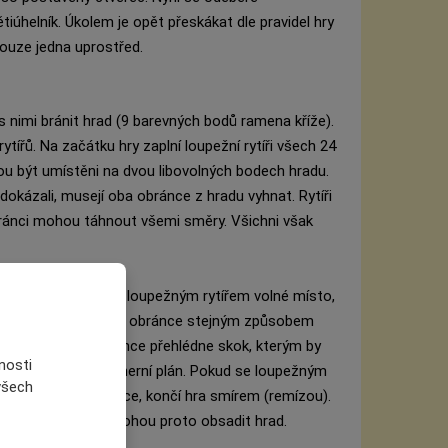
tiúhelník. Úkolem je opět přeskákat dle pravidel hry
ouze jedna uprostřed.
s nimi bránit hrad (9 barevných bodů ramena kříže).
tířů. Na začátku hry zaplní loupežní rytíři všech 24
ou být umístěni na dvou libovolných bodech hradu.
 dokázali, musejí oba obránce z hradu vyhnat. Rytíři
ánci mohou táhnout všemi směry. Všichni však
iže je za sousedním loupežným rytířem volné místo,
o plánu. Může-li, musí obránce stejným způsobem
ajednou. Pokud obránce přehlédne skok, kterým by
nosti
tí rytířů a opouští herní plán. Pokud se loupežným
 všech
se jim obklíčit obránce, končí hra smírem (remízou).
ledních rytířů, a nemohou proto obsadit hrad.