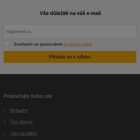
Vše důležité na váš e-mail
Souhlasím
Souhlasím se zpracováním
osobních údajů
.
se
zpracováním
Přihlásit se k odběru
osobních
údajů
.
Formulář
se
nepodařilo
odeslat.
Pokračujte třeba zde
Aktuality
Čím žijeme
Tipy na dárky