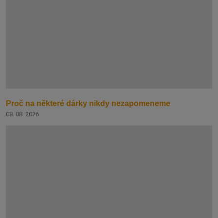
Proč na některé dárky nikdy nezapomeneme
08. 08. 2026