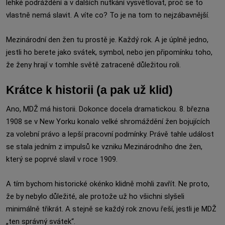
lehké podráždění a v dalších nutkání vysvětlovat, proč se to
vlastně nemá slavit. A víte co? To je na tom to nejzábavnější.
Mezinárodní den žen tu prostě je. Každý rok. A je úplně jedno,
jestli ho berete jako svátek, symbol, nebo jen připomínku toho,
že ženy hrají v tomhle světě zatraceně důležitou roli.
Krátce k historii (a pak už klid)
Ano, MDŽ má historii. Dokonce docela dramatickou. 8. března
1908 se v New Yorku konalo velké shromáždění žen bojujících
za volební právo a lepší pracovní podmínky. Právě tahle událost
se stala jedním z impulsů ke vzniku Mezinárodního dne žen,
který se poprvé slavil v roce 1909.
A tím bychom historické okénko klidně mohli zavřít. Ne proto,
že by nebylo důležité, ale protože už ho všichni slyšeli
minimálně třikrát. A stejně se každý rok znovu řeší, jestli je MDŽ
„ten správný svátek“.