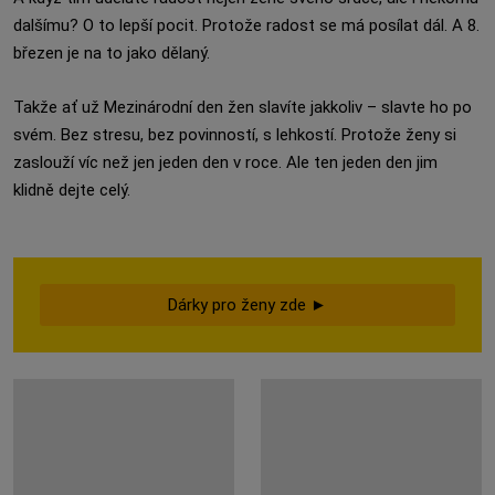
dalšímu? O to lepší pocit. Protože radost se má posílat dál. A 8.
březen je na to jako dělaný.
Takže ať už Mezinárodní den žen slavíte jakkoliv – slavte ho po
svém. Bez stresu, bez povinností, s lehkostí. Protože ženy si
zaslouží víc než jen jeden den v roce. Ale ten jeden den jim
klidně dejte celý.
Dárky pro ženy zde ►