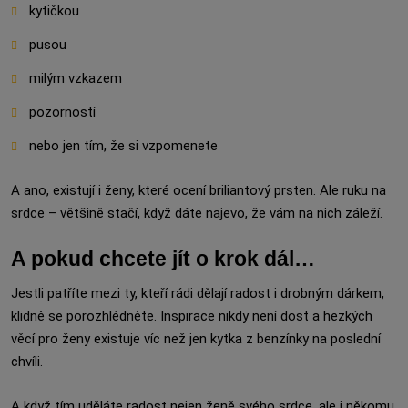
kytičkou
pusou
milým vzkazem
pozorností
nebo jen tím, že si vzpomenete
A ano, existují i ženy, které ocení briliantový prsten. Ale ruku na
srdce – většině stačí, když dáte najevo, že vám na nich záleží.
A pokud chcete jít o krok dál…
Jestli patříte mezi ty, kteří rádi dělají radost i drobným dárkem,
klidně se porozhlédněte. Inspirace nikdy není dost a hezkých
věcí pro ženy existuje víc než jen kytka z benzínky na poslední
chvíli.
A když tím uděláte radost nejen ženě svého srdce, ale i někomu