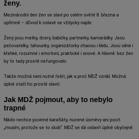
ženy.
Mezinárodní den žen se slaví po celém světě 8. března a
upřímně – důvod k oslavě se vždycky najde.
Ženy jsou matky, dcery, babičky, partnerky, kamarádky. Jsou
pečovatelky, tahounky, organizátorky chaosu i klidu. Jsou silné i
křehké, rozumné i emotivní, praktické i snové. A hlavně: bez žen
by to tady prostě nefungovalo.
Takže možná není nutné řešit, jak a proč MDŽ vznikl. Možná
úplně stačí ho prostě slavit.
Jak MDŽ pojmout, aby to nebylo
trapné
Nikdo nechce povinné karafiáty, nucené úsměvy ani pocit
„musím, protože se to sluší“. MDŽ se dá oslavit úplně obyčejně: