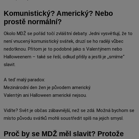
Komunistický? Americký? Nebo
prostě normální?
Okolo MDŽ se pořád točí zvláštní debaty. Jedni vysvětlují, že to
není vnucený komunistický svátek, druzí se ho raději vůbec
nedotknou. Přitom je to podobné jako s Valentýnem nebo
Halloweenem – také se řeší, odkud přišly a jestli je „smíme“
slavit.
A teď malý paradox:
Mezinárodní den žen je původem americký.
Valentýn ani Halloween americké nejsou.
Vidíte? Svět je občas zábavnější, než se zdá. Možná bychom se
místo původu svátků mohli soustředit spíš na jejich smysl.
Proč by se MDŽ měl slavit? Protože