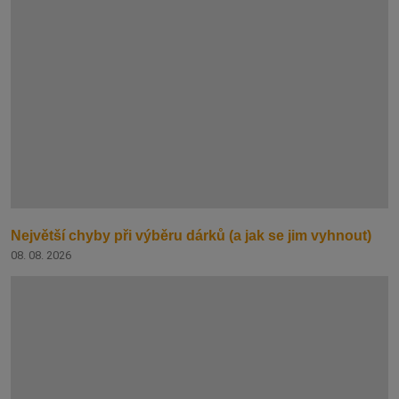
Největší chyby při výběru dárků (a jak se jim vyhnout)
08. 08. 2026