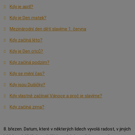
Kdy je apríl?
Kdy je Den matek?
Mezinárodní den dětí slavíme 1. června
Kdy začíná léto?
Kdy je Den otců?
Kdy začíná podzim?
Kdy se mění čas?
Kdy jsou Dušičky?
Kdy vlastně začínají Vánoce a proč je slavíme?
Kdy začíná zima?
8. březen. Datum, které v některých lidech vyvolá radost, v jiných