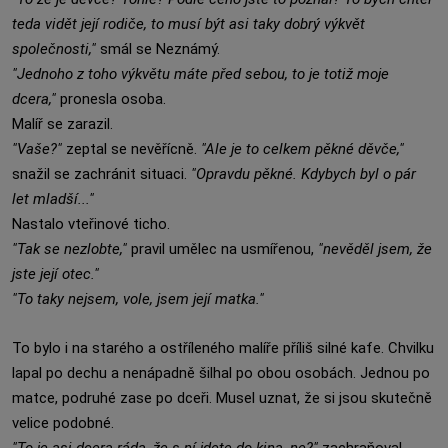
teda vidět její rodiče, to musí být asi taky dobrý výkvět
společnosti,"
smál se Neznámý.
"Jednoho z toho výkvětu máte před sebou, to je totiž moje
dcera,"
pronesla osoba.
Malíř se zarazil.
"Vaše?"
zeptal se nevěřícně.
"Ale je to celkem pěkné děvče,"
snažil se zachránit situaci.
"Opravdu pěkné. Kdybych byl o pár
let mladší..."
Nastalo vteřinové ticho.
"Tak se nezlobte,"
pravil umělec na usmířenou,
"nevěděl jsem, že
jste její otec."
"To taky nejsem, vole, jsem její matka."
To bylo i na starého a ostříleného malíře příliš silné kafe. Chvilku
lapal po dechu a nenápadně šilhal po obou osobách. Jednou po
matce, podruhé zase po dceři. Musel uznat, že si jsou skutečně
velice podobné.