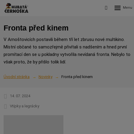
Rozbalení
Vyhledávání
menu
Fronta před kinem
V Arnoštovicích postavili během tří let zbrusu nové multikino.
Místní občané to samozřejmě přivítali s nadšením a hned první
promítací den se u pokladny vytvořila nevídaná fronta. Nebylo to
však proto, že by přišlo tolik lidí.
Úvodní stránka
Novinky
Fronta před kinem
14. 07. 2024
Vtípky a legrácky