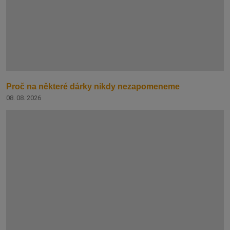
Proč na některé dárky nikdy nezapomeneme
08. 08. 2026