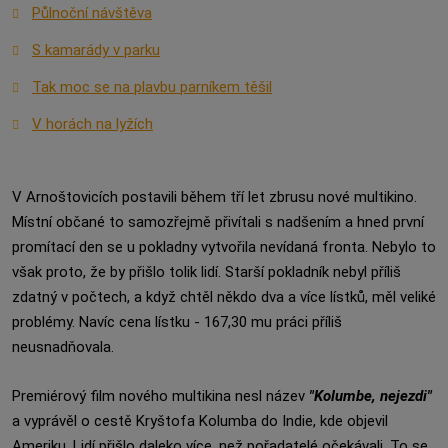
Půlnoční návštěva
S kamarády v parku
Tak moc se na plavbu parníkem těšil
V horách na lyžích
V Arnoštovicích postavili během tří let zbrusu nové multikino.
Místní občané to samozřejmě přivítali s nadšením a hned první
promítací den se u pokladny vytvořila nevídaná fronta. Nebylo to
však proto, že by přišlo tolik lidí. Starší pokladník nebyl příliš
zdatný v počtech, a když chtěl někdo dva a více lístků, měl veliké
problémy. Navíc cena lístku - 167,30 mu práci příliš
neusnadňovala.
Premiérový film nového multikina nesl název
"Kolumbe, nejezdi"
a vyprávěl o cestě Kryštofa Kolumba do Indie, kde objevil
Ameriku. Lidí přišlo daleko více, než pořadatelé očekávali. To se