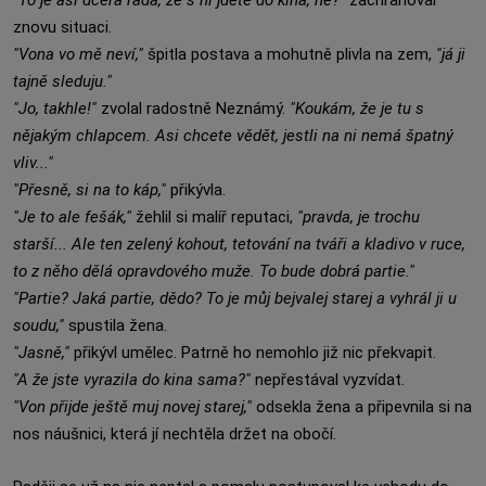
"To je asi dcera ráda, že s ní jdete do kina, ne?"
zachraňoval
znovu situaci.
"Vona vo mě neví,"
špitla postava a mohutně plivla na zem,
"já ji
tajně sleduju."
"Jo, takhle!"
zvolal radostně Neznámý.
"Koukám, že je tu s
nějakým chlapcem. Asi chcete vědět, jestli na ni nemá špatný
vliv..."
"Přesně, si na to káp,"
přikývla.
"Je to ale fešák,"
žehlil si malíř reputaci,
"pravda, je trochu
starší... Ale ten zelený kohout, tetování na tváři a kladivo v ruce,
to z něho dělá opravdového muže. To bude dobrá partie."
"Partie? Jaká partie, dědo? To je můj bejvalej starej a vyhrál ji u
soudu,"
spustila žena.
"Jasně,"
přikývl umělec. Patrně ho nemohlo již nic překvapit.
"A že jste vyrazila do kina sama?"
nepřestával vyzvídat.
"Von přijde ještě muj novej starej,"
odsekla žena a připevnila si na
nos náušnici, která jí nechtěla držet na obočí.