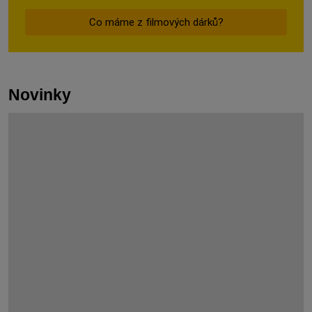
Co máme z filmových dárků?
Novinky