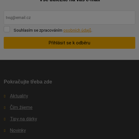
Souhlasím
Souhlasím se zpracováním
osobních údajů
.
se
zpracováním
Přihlásit se k odběru
osobních
údajů
.
Formulář
se
nepodařilo
odeslat.
Pokračujte třeba zde
Aktuality
Čím žijeme
Tipy na dárky
Novinky