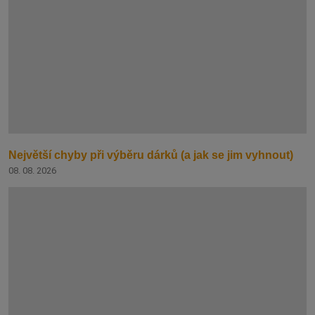
Největší chyby při výběru dárků (a jak se jim vyhnout)
08. 08. 2026