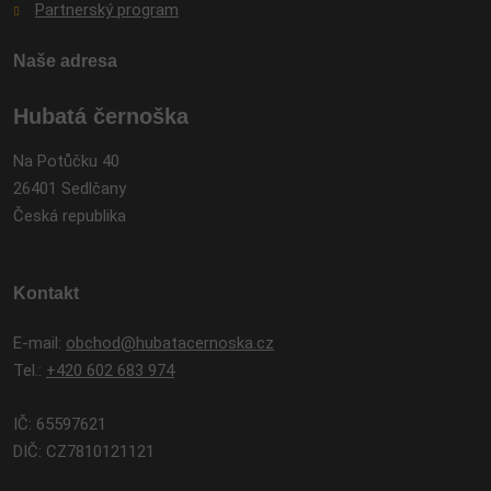
Partnerský program
Naše adresa
Hubatá černoška
Na Potůčku 40
26401 Sedlčany
Česká republika
Kontakt
E-mail:
obchod@hubatacernoska.cz
Tel.:
+420 602 683 974
IČ: 65597621
DIČ: CZ7810121121