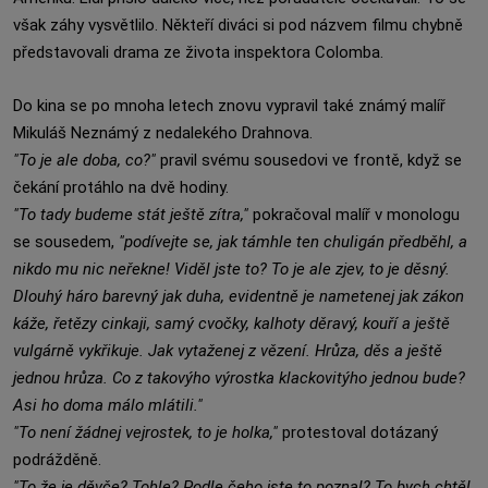
však záhy vysvětlilo. Někteří diváci si pod názvem filmu chybně
představovali drama ze života inspektora Colomba.
Do kina se po mnoha letech znovu vypravil také známý malíř
Mikuláš Neznámý z nedalekého Drahnova.
"To je ale doba, co?"
pravil svému sousedovi ve frontě, když se
čekání protáhlo na dvě hodiny.
"To tady budeme stát ještě zítra,"
pokračoval malíř v monologu
se sousedem,
"podívejte se, jak támhle ten chuligán předběhl, a
nikdo mu nic neřekne! Viděl jste to? To je ale zjev, to je děsný.
Dlouhý háro barevný jak duha, evidentně je nametenej jak zákon
káže, řetězy cinkaji, samý cvočky, kalhoty děravý, kouří a ještě
vulgárně vykřikuje. Jak vytaženej z vězení. Hrůza, děs a ještě
jednou hrůza. Co z takovýho výrostka klackovitýho jednou bude?
Asi ho doma málo mlátili."
"To není žádnej vejrostek, to je holka,"
protestoval dotázaný
podrážděně.
"To že je děvče? Tohle? Podle čeho jste to poznal? To bych chtěl