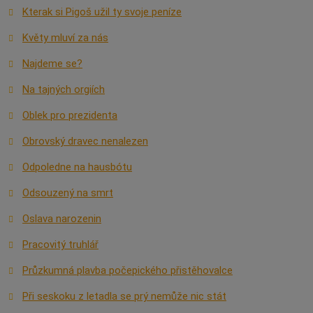
Kterak si Pigoš užil ty svoje peníze
Květy mluví za nás
Najdeme se?
Na tajných orgiích
Oblek pro prezidenta
Obrovský dravec nenalezen
Odpoledne na hausbótu
Odsouzený na smrt
Oslava narozenin
Pracovitý truhlář
Průzkumná plavba počepického přistěhovalce
Při seskoku z letadla se prý nemůže nic stát