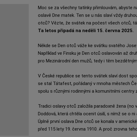
Moc se za všechny tatínky přimlouvám, abyste n
oslavě Dne matek. Ten se u nás slaví vždy druhou
otců? Vězte, že svátek na počest všech otců, tátů,
Ta letos připadá na neděli 15. června 2025.
Někde se Den otců váže ke svátku svatého Josefa,
Například ve Finsku je Den otců oslavován až druh
pro Mezinárodní den mužů, tedy i těm bezdětným
V České republice se tento svátek slaví dost spor
se stal Tátafest, pořádaný v mnoha městech Če
spolu s různými rodinnými a komunitními centry 
Tradici oslavy otců založila paradoxně žena (no v
Doddová, která chtěla ocenit úsilí, s nímž se o ni 
Úplně první oslava Dne otců se konala v ameri
před 115 lety 19. června 1910. A proč zrovna teh