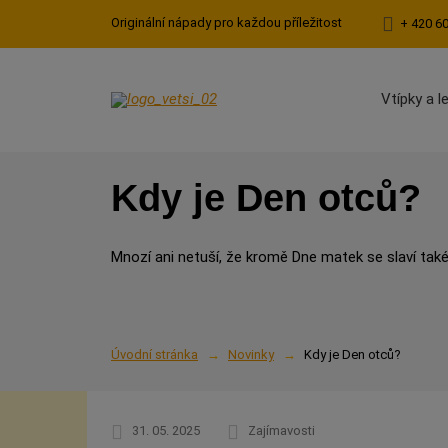
Originální nápady pro každou příležitost
+ 420 6
Vtípky a l
Kdy je Den otců?
Mnozí ani netuší, že kromě Dne matek se slaví ta
Úvodní stránka
Novinky
Kdy je Den otců?
31. 05. 2025
Zajímavosti