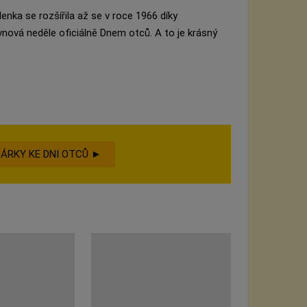
lenka se rozšířila až se v roce 1966 díky
vnová neděle oficiálně Dnem otců. A to je krásný
 DÁRKY KE DNI OTCŮ ►