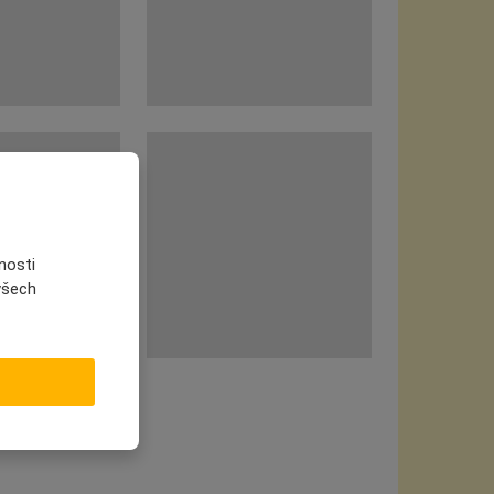
nosti
 všech