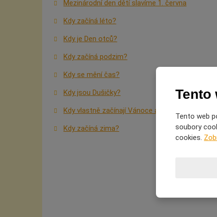
Mezinárodní den dětí slavíme 1. června
Kdy začíná léto?
Kdy je Den otců?
Kdy začíná podzim?
Kdy se mění čas?
Tento
Kdy jsou Dušičky?
Kdy vlastně začínají Vánoce a proč je slavíme?
Tento web po
soubory cooki
Kdy začíná zima?
cookies.
Zob