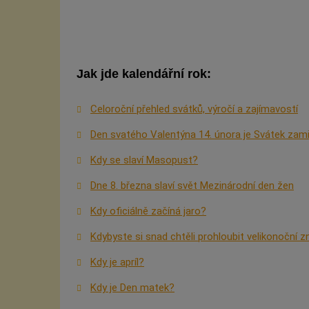
Jak jde kalendářní rok:
Celoroční přehled svátků, výročí a zajímavostí
Den svatého Valentýna 14. února je Svátek zam
Kdy se slaví Masopust?
Dne 8. března slaví svět Mezinárodní den žen
Kdy oficiálně začíná jaro?
Kdybyste si snad chtěli prohloubit velikonoční z
Kdy je apríl?
Kdy je Den matek?