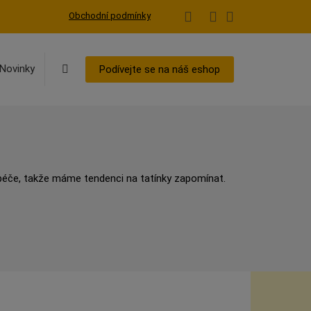
Obchodní podmínky
Vyhledávání
Novinky
Podívejte se na náš eshop
péče, takže máme tendenci na tatínky zapomínat.