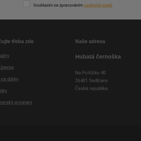
Souhlasím
Souhlasím se zpracováním
osobních údajů
.
se
Formulář
zpracováním
osobních
se
údajů
.
nepodařilo
odeslat.
ujte třeba zde
Naše adresa
ality
Hubatá černoška
 žijeme
Na Potůčku 40
 na dárky
26401 Sedlčany
Česká republika
inky
tnerský program