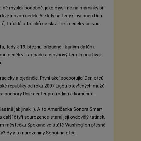
a ně mysleli podobně, jako myslíme na maminky při
 květnovou neděli. Ale kdy se tedy slaví onen Den
 taťuldů a tatínků se slaví třetí neděli v červnu.
 tedy k 19. březnu, případně i k jiným datům.
ou neděli v listopadu a červnový termín používají
.
adicky a ojediněle. První akcí podporující Den otců
ské republiky od roku 2007 Ligou otevřených mužů
za podpory Unie center pro rodinu a komunitu.
lastně jak jinak...). A to Američanka Sonora Smart
a další čtyři sourozence staral její ovdovělý tatínek.
ckém městečku Spokane ve státě Washington přesně
dy? Byly to narozeniny Sonořina otce.