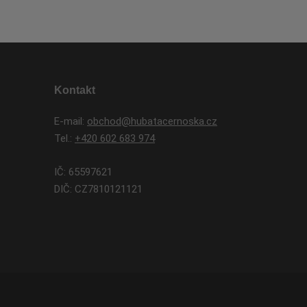
Kontakt
E-mail:
obchod@hubatacernoska.cz
Tel.:
+420 602 683 974
IČ: 65597621
DIČ: CZ7810121121