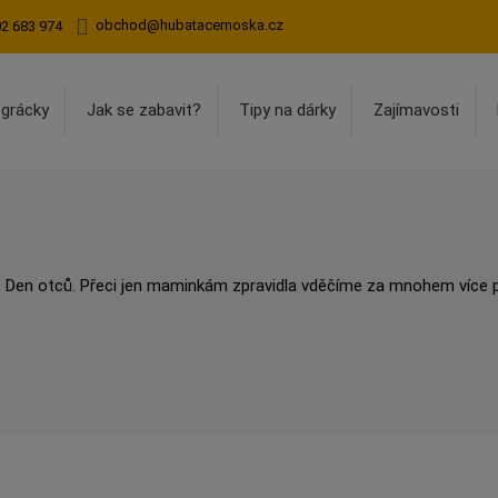
obchod@hubatacernoska.cz
02 683 974
egrácky
Jak se zabavit?
Tipy na dárky
Zajímavosti
ké Den otců. Přeci jen maminkám zpravidla vděčíme za mnohem více 