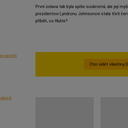
První oslava tak byla spíše soukromá, ale její myš
prezidentovi Lyndronu Johnsonovi stala třetí čer
příběh, co říkáte?
ilovaných
Chci vidět všechny
nalosti