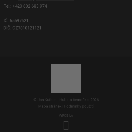
Tel.:
+420 602 683 974
IČ: 65597621
DIČ: CZ7810121121
© Jan Kuthan - Hubatá černoška, 2026
Mapa stránek
|
Podmínky použití
VYROBILA