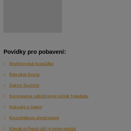
Povídky pro pobavení:
Bratřejovská hospůdka
Byla plná života
Doktor Dochtor
Koronavirus odložil první ročník fokejbalu
Kokosky s čajem
Kouzelníkovo představení
Kterak si Pigoš užil ty svoje peníze