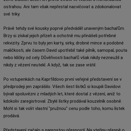
ostrahou. Ani tam však nepřestal nacvičovat a zdokonalovat
své triky.
Právě tehdy své kousky poprvé předváděl unaveným bachařům.
Brzy si získal jejich přízeň a ochotně mu přinášeli potřebné
rekvizity. Zprvu to byly jen karty, sirky, drobné mince a podobné
maličkosti, ale časem David upotřebil také pilník, samopal, pouta
nebo klíčky od cely. Důvěřivosti bachařů však nikdy nezneužil a
nikdy z vězení neutekl. A když, tak se zase vrátil.
Po vstupenkách na Kaprfíldovo první veřejné představení se v
předprodeji jen zaprášilo. Všech šest lístků si koupili Davidovi
bývalí spoluvězni z mladých let, které dostal z vězení, aniž to
kdokoliv zaregistroval. Zbylé lístky prodával kouzelník osobně.
Mohl si tak volit vlastní "pružnou" cenu podle toho, komu lístek
prodává.
Představení začalo s naprostou přesností. Na vteřinu přesně o