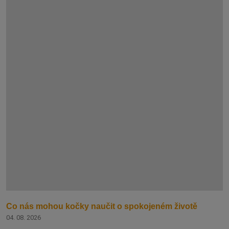
Co nás mohou kočky naučit o spokojeném životě
04. 08. 2026