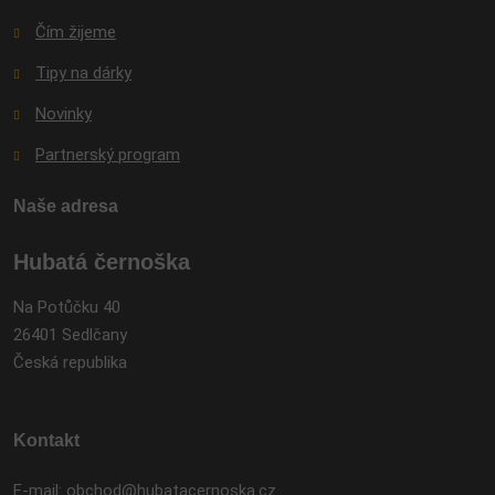
Čím žijeme
Tipy na dárky
Novinky
Partnerský program
Naše adresa
Hubatá černoška
Na Potůčku 40
26401 Sedlčany
Česká republika
Kontakt
E-mail:
obchod@hubatacernoska.cz