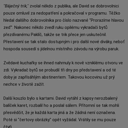
"Báječný trik,"
zvolal někdo z publika, ale David se dobrovolnici
pouze omluvil za nedopatření a pokračoval v programu. Těžko
hledal dalšího dobrovolníka pro číslo nazvané "Prorazíme hlavou
zeď". Nakonec někdo zvedl ruku opilému vykradači bytů
přezdívanému Paklíč, takže se trik přece jen uskutečnil.
Přestavení se tak stalo dostupným i pro další nové diváky, neboť
hospoda sousedí s jídelnou místního závodu na výrobu paruk.
Zvědavé kuchařky se ihned nahrnuly k nově vzniklému otvoru ve
zdi. Vykradač bytů se probudil tři dny po představení a od té
doby je zapřísáhlým abstinentem. Takovou kocovinu už prý
nechce v životě zažít.
Další kouzlo bylo s kartami. David vytáhl z kapsy nerozbalený
balíček karet, rozbalil ho a poslal sálem. Přítomní se tak mohli
přesvědčit, že je každá karta jiná a že žádná není označena.
Poté si "čertovy obrázky" opět vyžádal. Vrátily se mu pouze
čtyři.