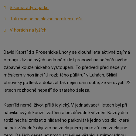
S kamarády v parku
Tak moc se na plavbu parníkem těšil
V horách na lyžích
David Kaprfíld z Prosenické Lhoty se dlouhá léta aktivně zajímá
o magii. Již od svých sedmnácti let pracoval na scénáři svého
zábavně kouzelnického vystoupení. To předvedl před necelým
měsícem v hostinci "U rozbitého půllitru" v Luhách. Sklidil
obrovský potlesk a dokázal tak nejen sám sobě, že ve svých 72
letech rozhodně nepatří do starého železa.
Kaprfíld neměl život příliš idylický. V jednadvaceti letech byl při
nácviku svých kouzel zatčen a bezdůvodně vězněn. Každý den
totiž nechal zmizet z hlídaného parkoviště jedno vozidlo, které
se pak záhadně objevilo na zcela jiném parkovišti ve zcela jiné
zemi. Dalších deset let proto strávil ve věznici s mimořádnou