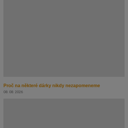
Proč na některé dárky nikdy nezapomeneme
08. 08. 2026