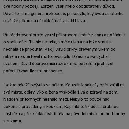
dvě hodiny později. Zdržení však mělo opodstatnělý důvod.
David totiž na generální zkoušce, při kouzlu, kdy svou asistenku
rozřeže pilkou na několik částí, ztratil hlavu.
Při představení proto využil přítomnosti jedné z dam a požádal ji
o spolupráci. Ta, nic netušíc, směle ulehla na lože smrti a
nechala se připoutat. Pak ji David přikryl dřevěným víkem od
rakve a nastartoval motorovou pilu. Diváci sotva dýchali
úžasem. David dobrovolnici rozřezal na pět dílů a přeházel
pořadí. Diváci tleskali nadšením.
"Jak to dělá?"
ozývalo se sálem. Kouzelník pak díly opět vrátil na
svá místa, odkryl víko a žena vyskočila živá a zdravá na zem.
Nadšení přítomných neznalo mezí. Nebylo to pouze nad
dokonale provedeným kouzlem, Kaprfíld totiž udělal drobnou
chybičku a při skládání částí těla na původní místo přehodil nohy
s rukama.