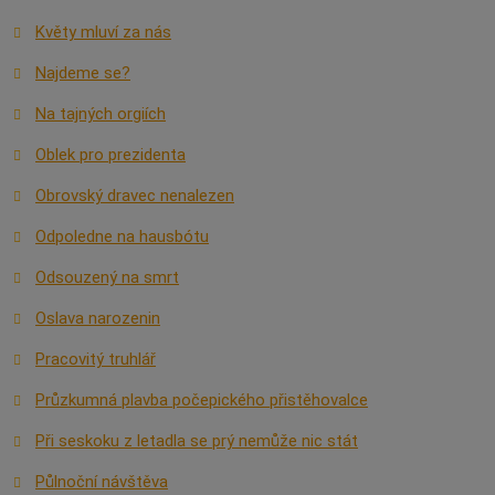
Květy mluví za nás
Najdeme se?
Na tajných orgiích
Oblek pro prezidenta
Obrovský dravec nenalezen
Odpoledne na hausbótu
Odsouzený na smrt
Oslava narozenin
Pracovitý truhlář
Průzkumná plavba počepického přistěhovalce
Při seskoku z letadla se prý nemůže nic stát
Půlnoční návštěva