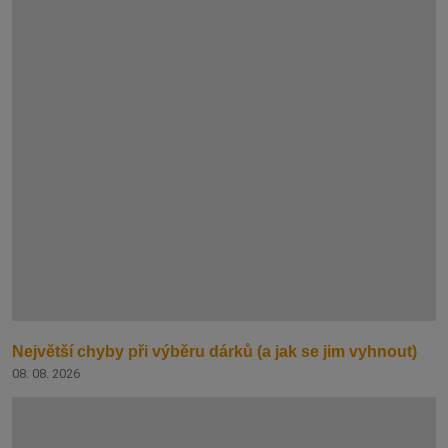
Největší chyby při výběru dárků (a jak se jim vyhnout)
08. 08. 2026