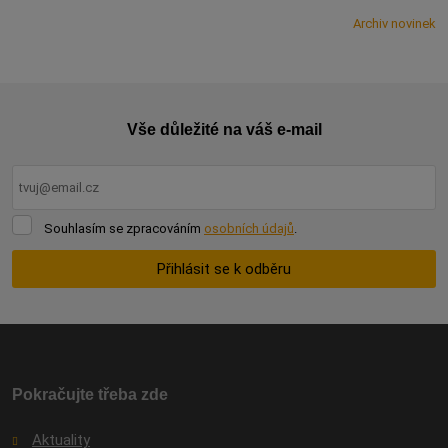
Archiv novinek
Vše důležité na váš e-mail
Souhlasím
Souhlasím se zpracováním
osobních údajů
.
se
zpracováním
Přihlásit se k odběru
osobních
údajů
.
Formulář
se
nepodařilo
odeslat.
Pokračujte třeba zde
Aktuality