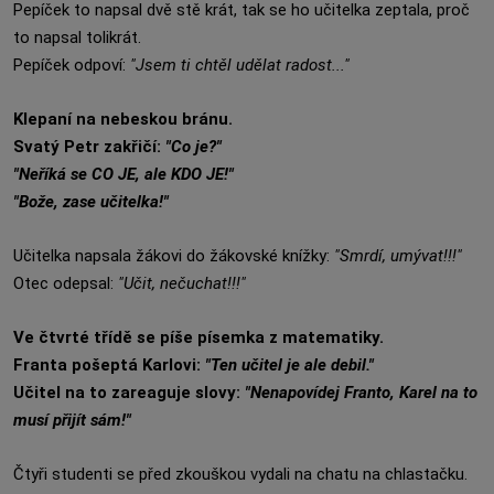
Pepíček to napsal dvě stě krát, tak se ho učitelka zeptala, proč
to napsal tolikrát.
Pepíček odpoví:
"Jsem ti chtěl udělat radost..."
Klepaní na nebeskou bránu.
Svatý Petr zakřičí:
"Co je?"
"Neříká se CO JE, ale KDO JE!"
"Bože, zase učitelka!"
Učitelka napsala žákovi do žákovské knížky:
"Smrdí, umývat!!!"
Otec odepsal:
"Učit, nečuchat!!!"
Ve čtvrté třídě se píše písemka z matematiky.
Franta pošeptá Karlovi:
"Ten učitel je ale debil."
Učitel na to zareaguje slovy:
"Nenapovídej Franto, Karel na to
musí přijít sám!"
Čtyři studenti se před zkouškou vydali na chatu na chlastačku.