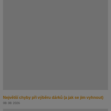
Největší chyby při výběru dárků (a jak se jim vyhnout)
08. 08. 2026