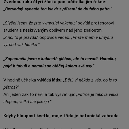
Zvednou ruku čtyři žáci a paní učitelka jim řekne:
„Bezvadný, vyneste ten klavír z přízemí do druhého patra.”
„Slyšel jsem, že jste vymyslel vakcínu,”
povídá profesorovi
student s neskrývaným obdivem nad jeho znalostmi.
„Ano, to je pravda,”
odpovídá vědec.
„Příště mám v úmyslu
vyrobit vak hliníku.”
„Zapomněla jsem v kabinetě glóbus, ale to nevadí. Horáčku,
pojď k tabuli a pomalu se otáčej kolem své osy.”
V hodině učitelka vykládá látku:
„Děti, ví někdo z vás, co je to
pštros?”
Ani jeden žák to neví, a tak vysvětluje:
„Pštros je taková velká
slepice, velká asi jako já.”
Kdyby hloupost kvetla, moje třída je botanická zahrada.