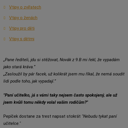
Vtipy o zvířatech
Vtipy o ženách
Vtipy pro děti
Vtipy s dětmi
„Pane řediteli, jdu si stěžovat, Novák z 9.B mi řekl, že vypadám
jako stará kráva.”
„Zasloužil by pár facek, už kolikrát jsem mu říkal, že nemá soudit
lidi podle toho, jak vypadají.”
"Paní učitelko, já s vámi taky nejsem často spokojený, ale už
jsem kvůli tomu někdy volal vašim rodičům?"
Pepíček dostane za trest napsat stokrát
"Nebudu tykat paní
učitelce."