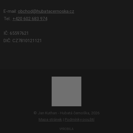
E-mail:
obchod@hubatacernoska.cz
Tel.:
+420 602 683 974
IČ: 65597621
DIČ: CZ7810121121
© Jan Kuthan - Hubatá černoška, 2026
Mapa stránek
|
Podmínky použití
VYROBILA