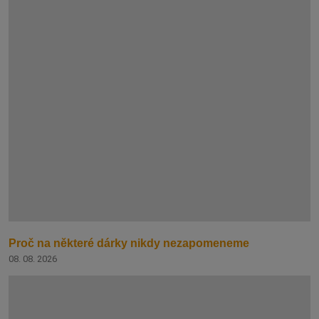
Proč na některé dárky nikdy nezapomeneme
08. 08. 2026