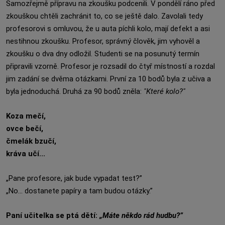
Samozřejmě přípravu na zkoušku podcenili. V pondělí ráno před
zkouškou chtěli zachránit to, co se ještě dalo. Zavolali tedy
profesorovi s omluvou, že u auta píchli kolo, mají defekt a asi
nestihnou zkoušku. Profesor, správný člověk, jim vyhověl a
zkoušku o dva dny odložil. Studenti se na posunutý termín
připravili vzorně. Profesor je rozsadil do čtyř místností a rozdal
jim zadání se dvěma otázkami. První za 10 bodů byla z učiva a
byla jednoduchá. Druhá za 90 bodů zněla:
"Které kolo?"
Koza mečí,
ovce bečí,
čmelák bzučí,
kráva učí...
„‎Pane profesore, jak bude vypadat test?”
„No... dostanete papíry a tam budou otázky.”
Paní učitelka se ptá dětí:
„Máte někdo rád hudbu?”