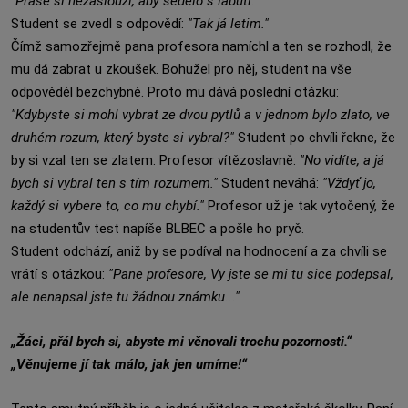
"Prase si nezaslouží, aby sedělo s labutí."
Student se zvedl s odpovědí:
"Tak já letim."
Čímž samozřejmě pana profesora namíchl a ten se rozhodl, že
mu dá zabrat u zkoušek. Bohužel pro něj, student na vše
odpověděl bezchybně. Proto mu dává poslední otázku:
"Kdybyste si mohl vybrat ze dvou pytlů a v jednom bylo zlato, ve
druhém rozum, který byste si vybral?"
Student po chvíli řekne, že
by si vzal ten se zlatem. Profesor vítězoslavně:
"No vidíte, a já
bych si vybral ten s tím rozumem."
Student neváhá:
"Vždyť jo,
každý si vybere to, co mu chybí."
Profesor už je tak vytočený, že
na studentův test napíše BLBEC a pošle ho pryč.
Student odchází, aniž by se podíval na hodnocení a za chvíli se
vrátí s otázkou:
"Pane profesore, Vy jste se mi tu sice podepsal,
ale nenapsal jste tu žádnou známku..."
„Žáci, přál bych si, abyste mi věnovali trochu pozornosti.“
„Věnujeme jí tak málo, jak jen umíme!“