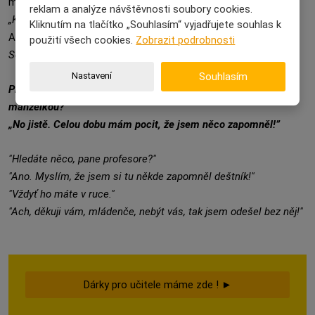
mu pomáhala do kabátu, tak se zeptala:
reklam a analýze návštěvnosti soubory cookies.
„Kde máš rukavičky?“
Kliknutím na tlačítko „Souhlasím“ vyjadřujete souhlas k
A chlapeček říká:
„Já je mám nacpané v botičkách.“
použití všech cookies.
Zobrazit podrobnosti
Soudní proces s učitelkou začne příští měsíc.
Nastavení
Souhlasím
Probíhá velký školní ples. „Proč jste, pane profesore, nepřišel s
manželkou?”
„No jistě. Celou dobu mám pocit, že jsem něco zapomněl!”
"Hledáte něco, pane profesore?"
"Ano. Myslím, že jsem si tu někde zapomněl deštník!"
"Vždyť ho máte v ruce."
"Ach, děkuji vám, mládenče, nebýt vás, tak jsem odešel bez něj!"
Dárky pro učitele máme zde ! ►