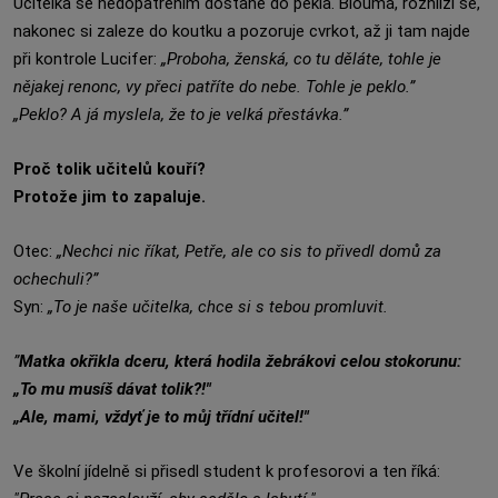
Učitelka se nedopatřením dostane do pekla. Bloumá, rozhlíží se,
nakonec si zaleze do koutku a pozoruje cvrkot, až ji tam najde
při kontrole Lucifer:
„Proboha, ženská, co tu děláte, tohle je
nějakej renonc, vy přeci patříte do nebe. Tohle je peklo.”
„Peklo? A já myslela, že to je velká přestávka.”
Proč tolik učitelů kouří?
Protože jim to zapaluje.
Otec:
„Nechci nic říkat, Petře, ale co sis to přivedl domů za
ochechuli?”
Syn:
„To je naše učitelka, chce si s tebou promluvit.
”
Matka okřikla dceru, která hodila žebrákovi celou stokorunu:
„To mu musíš dávat tolik?!"
„Ale, mami, vždyť je to můj třídní učitel!"
Ve školní jídelně si přisedl student k profesorovi a ten říká: