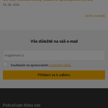
04. 08. 2026
Archiv novinek
Vše důležité na váš e-mail
Souhlasím
Souhlasím se zpracováním
osobních údajů
.
se
zpracováním
Přihlásit se k odběru
osobních
údajů
.
Formulář
se
nepodařilo
odeslat.
Pokračujte třeba zde