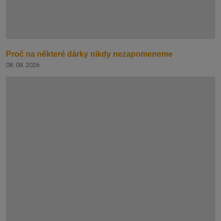
Proč na některé dárky nikdy nezapomeneme
08. 08. 2026