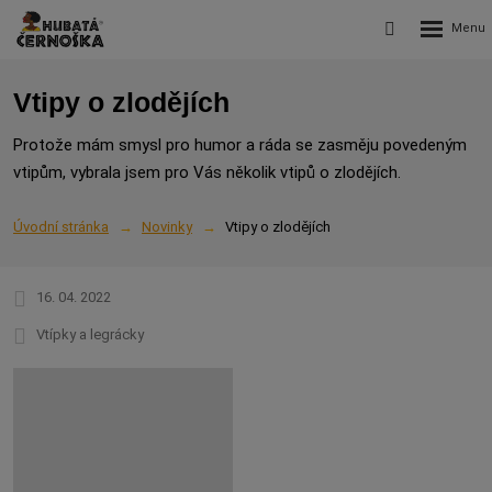
Rozbalení
Vyhledávání
menu
Vtipy o zlodějích
Protože mám smysl pro humor a ráda se zasměju povedeným
vtipům, vybrala jsem pro Vás několik vtipů o zlodějích.
Úvodní stránka
Novinky
Vtipy o zlodějích
16. 04. 2022
Vtípky a legrácky