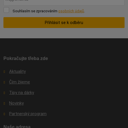
Souhlasím
Souhlasím se zpracováním
osobních údajů
.
se
zpracováním
Přihlásit se k odběru
osobních
údajů
.
Formulář
se
nepodařilo
odeslat.
Pokračujte třeba zde
Aktuality
Čím žijeme
Tipy na dárky
Novinky
Partnerský program
Naše adresa