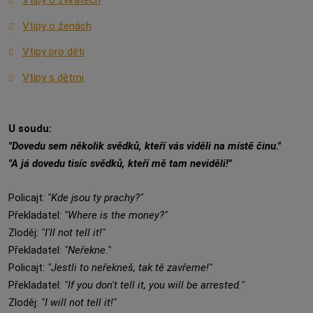
Vtipy o zvířatech
Vtipy o ženách
Vtipy pro děti
Vtipy s dětmi
U soudu:
"Dovedu sem několik svědků, kteří vás viděli na místě činu."
"A já dovedu tisíc svědků, kteří mě tam neviděli!"
Policajt:
"Kde jsou ty prachy?"
Překladatel:
"Where is the money?"
Zloděj:
"I'll not tell it!"
Překladatel:
"Neřekne."
Policajt:
"Jestli to neřekneš, tak tě zavřeme!"
Překladatel:
"If you don't tell it, you will be arrested."
Zloděj:
"I will not tell it!"