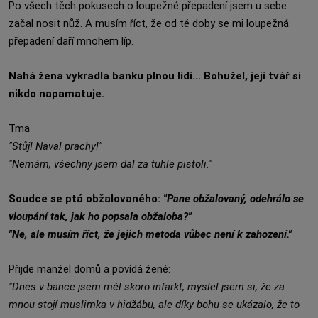
Po všech těch pokusech o loupežné přepadení jsem u sebe
začal nosit nůž. A musím říct, že od té doby se mi loupežná
přepadení daří mnohem líp.
Nahá žena vykradla banku plnou lidí... Bohužel, její tvář si
nikdo napamatuje.
Tma
"Stůj! Naval prachy!"
"Nemám, všechny jsem dal za tuhle pistoli."
Soudce se ptá obžalovaného:
"Pane obžalovaný, odehrálo se
vloupání tak, jak ho popsala obžaloba?"
"Ne, ale musím říct, že jejich metoda vůbec není k zahození."
Přijde manžel domů a povídá ženě:
"Dnes v bance jsem měl skoro infarkt, myslel jsem si, že za
mnou stojí muslimka v hidžábu, ale díky bohu se ukázalo, že to