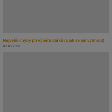
Největší chyby při výběru dárků (a jak se jim vyhnout)
08. 08. 2026