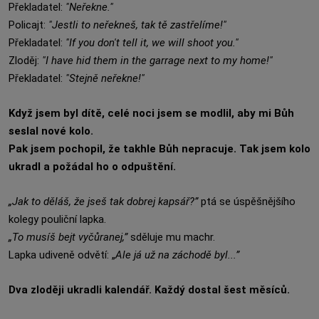
Překladatel:
"Neřekne."
Policajt:
"Jestli to neřekneš, tak tě zastřelíme!"
Překladatel:
"If you don't tell it, we will shoot you."
Zloděj:
"I have hid them in the garrage next to my home!"
Překladatel:
"Stejně neřekne!"
Když jsem byl dítě, celé noci jsem se modlil, aby mi Bůh
seslal nové kolo.
Pak jsem pochopil, že takhle Bůh nepracuje. Tak jsem kolo
ukradl a požádal ho o odpuštění.
„Jak to děláš, že jseš tak dobrej kapsář?”
ptá se úspěšnějšího
kolegy pouliční lapka.
„To musíš bejt vyčůranej,”
sděluje mu machr.
Lapka udiveně odvětí: „
Ale já už na záchodě byl...”
Dva zloději ukradli kalendář. Každý dostal šest měsíců.