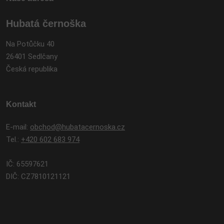
Hubatá černoška
Na Potůčku 40
26401 Sedlčany
Česká republika
Kontakt
E-mail:
obchod@hubatacernoska.cz
Tel.:
+420 602 683 974
IČ: 65597621
DIČ: CZ7810121121