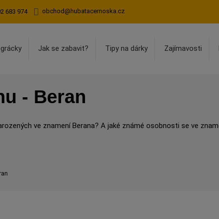
obchod@hubatacernoska.cz
02 683 974
egrácky
Jak se zabavit?
Tipy na dárky
Zajímavosti
u - Beran
dí narozených ve znamení Berana? A jaké známé osobnosti se ve znam
ran