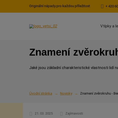
Originální nápady pro každou příležitost
+ 420 6
Vtípky a l
Znamení zvěrokruh
Jaké jsou základní charakteristické vlastnosti li
Úvodní stránka
Novinky
Znamení zvěrokruhu - Be
21. 03. 2025
Zajímavosti