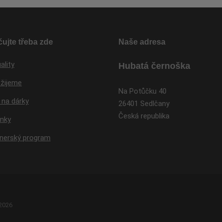
osobních
se
údajů
.
nepodařilo
odeslat.
ujte třeba zde
Naše adresa
ality
Hubatá černoška
 žijeme
Na Potůčku 40
 na dárky
26401 Sedlčany
Česká republika
inky
tnerský program
 2026