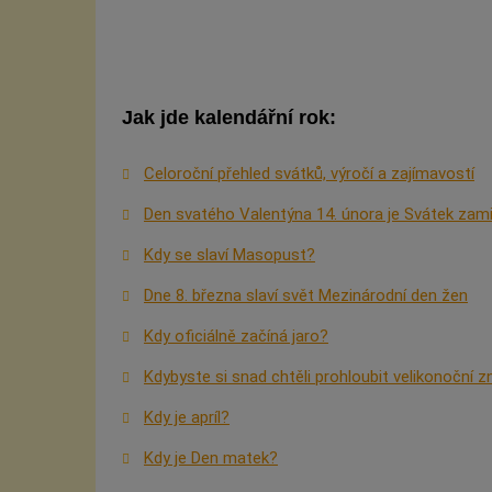
Jak jde kalendářní rok:
Celoroční přehled svátků, výročí a zajímavostí
Den svatého Valentýna 14. února je Svátek zam
Kdy se slaví Masopust?
Dne 8. března slaví svět Mezinárodní den žen
Kdy oficiálně začíná jaro?
Kdybyste si snad chtěli prohloubit velikonoční z
Kdy je apríl?
Kdy je Den matek?