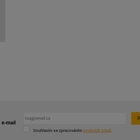
P
 e-mail
Souhlasím
Souhlasím se zpracováním
osobních údajů
.
se
Formulář
zpracováním