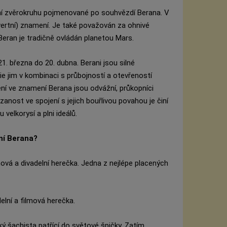
ení zvěrokruhu pojmenované po souhvězdí Berana. V
overtní) znamení. Je také považován za ohnivé
Beran je tradičně ovládán planetou Mars.
1. března do 20. dubna. Berani jsou silné
ie jim v kombinaci s průbojností a otevřeností
ní ve znamení Berana jsou odvážní, průkopníci
nost ve spojení s jejich bouřlivou povahou je činí
 velkorysí a plni ideálů.
ní Berana?
mová a divadelní herečka. Jedna z nejlépe placených
elní a filmová herečka.
ý šachista patřící do světové špičky. Zatím