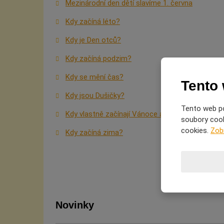
Mezinárodní den dětí slavíme 1. června
Kdy začíná léto?
Kdy je Den otců?
Kdy začíná podzim?
Kdy se mění čas?
Tento
Kdy jsou Dušičky?
Tento web po
Kdy vlastně začínají Vánoce a proč je slavíme?
soubory cooki
cookies.
Zob
Kdy začíná zima?
Novinky