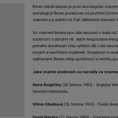
Beran neboli skopec je první astrologické znam
astrologii je Beran považován za pozitivní (extr
znamení a je jedním ze čtyř základních znamení. 
Ve znamení Berana jsou lidé narození v době od 2
osobnosti s jasnými cíli. Jejich nespoutaná energ
pomáhá dosahovat vždy vyšších cílů. Lidé naroze
nových a neotřelých myšlenek. Smyslnost a neváza
zajímavými. Berani milují společnost a večírky, jsou
Jaké známé osobnosti se narodily ve zname
Keira Knightley
(26. března 1985) - Anglická fil
hereček Hollywoodu.
Vilma Cibulková
(26. března 1963) - Česká divad
David Navara
(27. března 1985) - Současný česk