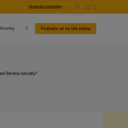
Obchodní podmínky
Vyhledávání
Novinky
Podívejte se na náš eshop
ení Berana narodily?