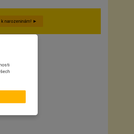
 k narozeninám! ►
nosti
 všech