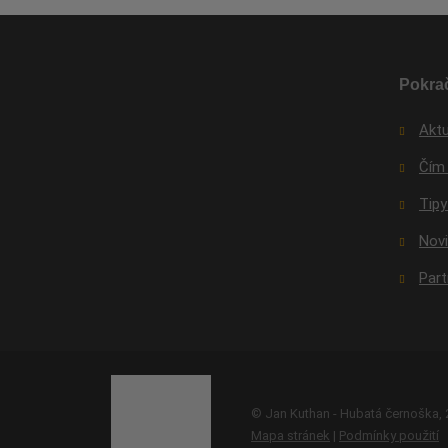
Pokrač
Aktu
Čím
Tipy
Nov
Par
© Jan Kuthan - Hubatá černoška,
Mapa stránek
|
Podmínky použití