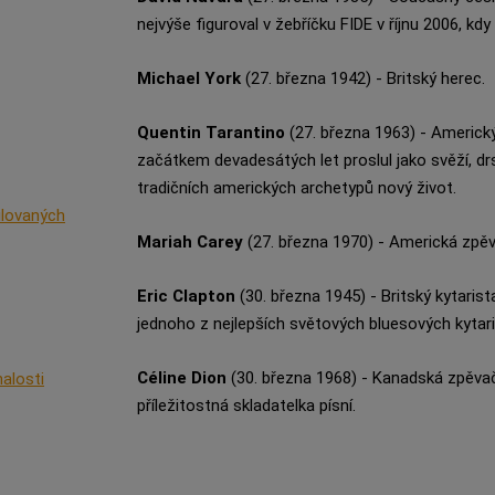
nejvýše figuroval v žebříčku FIDE v říjnu 2006, kdy 
Michael York
(27. března 1942) - Britský herec.
Quentin Tarantino
(27. března 1963) - Americký 
začátkem devadesátých let proslul jako svěží, dr
tradičních amerických archetypů nový život.
ilovaných
Mariah Carey
(27. března 1970) - Americká zpěv
Eric Clapton
(30. března 1945) - Britský kytaris
jednoho z nejlepších světových bluesových kytari
Céline Dion
(30. března 1968) - Kanadská zpěv
nalosti
příležitostná skladatelka písní.