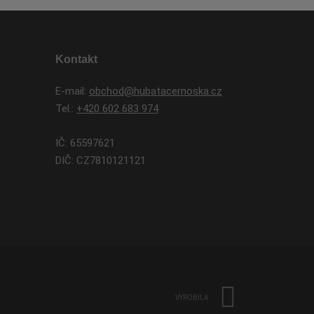
Kontakt
E-mail:
obchod@hubatacernoska.cz
Tel.:
+420 602 683 974
IČ: 65597621
DIČ: CZ7810121121
VYROBILA