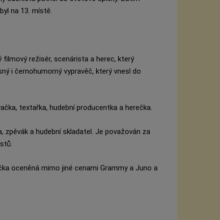
byl na 13. místě.
filmový režisér, scenárista a herec, který
sný i černohumorný vypravěč, který vnesl do
ačka, textařka, hudební producentka a herečka.
ta, zpěvák a hudební skladatel. Je považován za
stů.
ačka oceněná mimo jiné cenami Grammy a Juno a