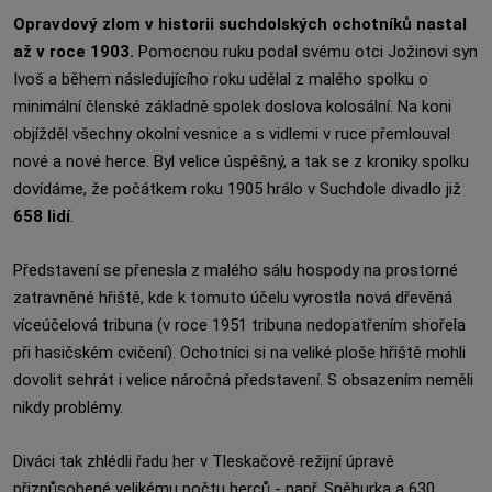
Opravdový zlom v historii suchdolských ochotníků nastal
až v roce 1903.
Pomocnou ruku podal svému otci Jožinovi syn
Ivoš a během následujícího roku udělal z malého spolku o
minimální členské základně spolek doslova kolosální. Na koni
objížděl všechny okolní vesnice a s vidlemi v ruce přemlouval
nové a nové herce. Byl velice úspěšný, a tak se z kroniky spolku
dovídáme, že počátkem roku 1905 hrálo v Suchdole divadlo již
658 lidí
.
Představení se přenesla z malého sálu hospody na prostorné
zatravněné hřiště, kde k tomuto účelu vyrostla nová dřevěná
víceúčelová tribuna (v roce 1951 tribuna nedopatřením shořela
při hasičském cvičení). Ochotníci si na veliké ploše hřiště mohli
dovolit sehrát i velice náročná představení. S obsazením neměli
nikdy problémy.
Diváci tak zhlédli řadu her v Tleskačově režijní úpravě
přizpůsobené velikému počtu herců - např. Sněhurka a 630