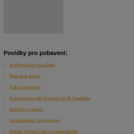
Povídky pro pobavení:
Bratřejovská hospůdka
Byla plná života
Doktor Dochtor
Koronavirus odložil první ročník fokejbalu
Kokosky s čajem
Kouzelníkovo představení
Kterak si Pigoš užil ty svoje peníze