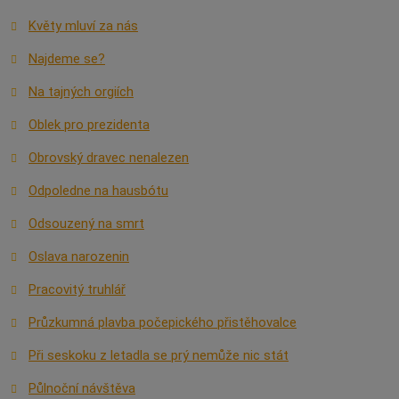
Květy mluví za nás
Najdeme se?
Na tajných orgiích
Oblek pro prezidenta
Obrovský dravec nenalezen
Odpoledne na hausbótu
Odsouzený na smrt
Oslava narozenin
Pracovitý truhlář
Průzkumná plavba počepického přistěhovalce
Při seskoku z letadla se prý nemůže nic stát
Půlnoční návštěva