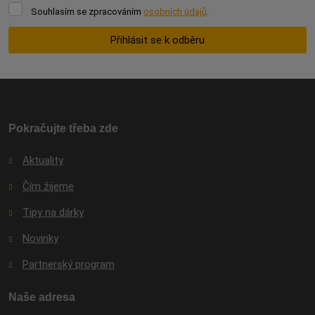
Souhlasím
Souhlasím se zpracováním
osobních údajů
.
se
zpracováním
Přihlásit se k odběru
osobních
údajů
.
Formulář
se
nepodařilo
odeslat.
Pokračujte třeba zde
Aktuality
Čím žijeme
Tipy na dárky
Novinky
Partnerský program
Naše adresa