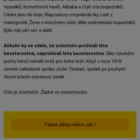
trpaslíků, Kutnohorští havíři, Alibaba a čtyři sta loupežníků,
Cikáni jdou do boje, Klapzubovy stojedenáctky, Lidé z
maringotek, Žena v množném čísle, Milá sedmdesáti loupežníků,
Bylo nás pět set a další.
Ačkoliv by se zdálo, že ochotníci prožívali léta
bezstarostná, neprožívali léta bezstarostná.
Díky vysokém
počtu herců neměli totiž pro koho hrát. Když v roce 1918
zemřel zakladatel spolku Jožin Tleskač, spolek po pouhých
třiceti letech existence zanikl.
Foto je ilustrační. Žádné se nedochovalo.
Vtipné dárky máme zde !