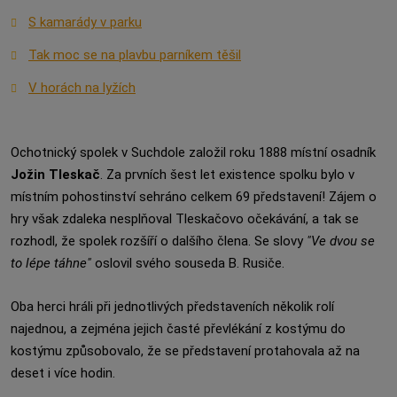
S kamarády v parku
Tak moc se na plavbu parníkem těšil
V horách na lyžích
Ochotnický spolek v Suchdole založil roku 1888 místní osadník
Jožin Tleskač
. Za prvních šest let existence spolku bylo v
místním pohostinství sehráno celkem 69 představení! Zájem o
hry však zdaleka nesplňoval Tleskačovo očekávání, a tak se
rozhodl, že spolek rozšíří o dalšího člena. Se slovy
"Ve dvou se
to lépe táhne"
oslovil svého souseda B. Rusiče.
Oba herci hráli při jednotlivých představeních několik rolí
najednou, a zejména jejich časté převlékání z kostýmu do
kostýmu způsobovalo, že se představení protahovala až na
deset i více hodin.