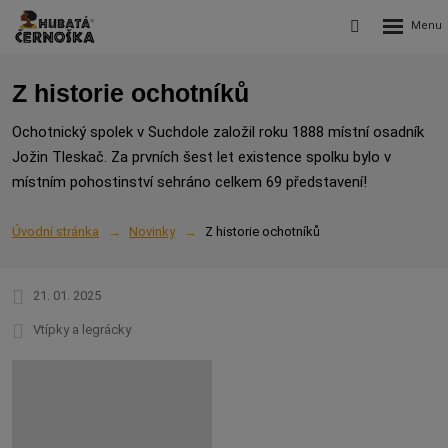
Rozbalení
Vyhledávání
menu
Z historie ochotníků
Ochotnický spolek v Suchdole založil roku 1888 místní osadník
Jožin Tleskač. Za prvních šest let existence spolku bylo v
místním pohostinství sehráno celkem 69 představení!
Úvodní stránka
Novinky
Z historie ochotníků
21. 01. 2025
Vtípky a legrácky