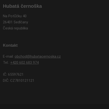
Hubatá černoška
Na Potůčku 40
26401 Sedlčany
Česká republika
Kontakt
E-mail:
obchod@hubatacernoska.cz
Tel.:
+420 602 683 974
IČ: 65597621
DIČ: CZ7810121121