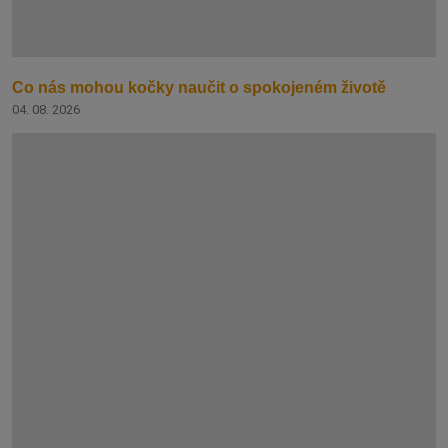
Co nás mohou kočky naučit o spokojeném životě
04. 08. 2026