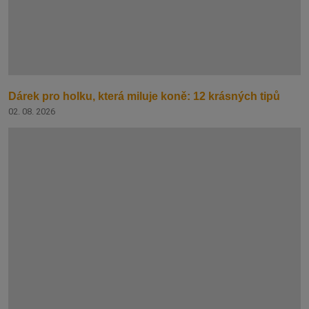
Dárek pro holku, která miluje koně: 12 krásných tipů
02. 08. 2026