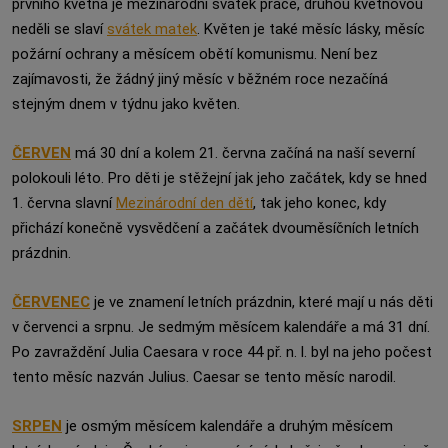
prvního května je mezinárodní svátek práce, druhou květnovou
neděli se slaví
svátek matek
. Květen je také měsíc lásky, měsíc
požární ochrany a měsícem obětí komunismu. Není bez
zajímavosti, že žádný jiný měsíc v běžném roce nezačíná
stejným dnem v týdnu jako květen.
ČERVEN
má 30 dní a kolem 21. června začíná na naší severní
polokouli léto. Pro děti je stěžejní jak jeho začátek, kdy se hned
1. června slavní
Mezinárodní den dětí
, tak jeho konec, kdy
přichází konečně vysvědčení a začátek dvouměsíčních letních
prázdnin.
ČERVENEC
je ve znamení letních prázdnin, které mají u nás děti
v červenci a srpnu. Je sedmým měsícem kalendáře a má 31 dní.
Po zavraždění Julia Caesara v roce 44 př. n. l. byl na jeho počest
tento měsíc nazván Julius. Caesar se tento měsíc narodil.
SRPEN
je osmým měsícem kalendáře a druhým měsícem