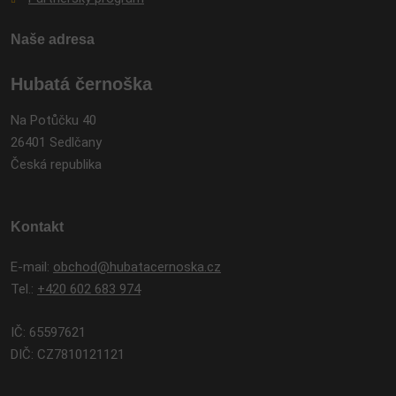
Naše adresa
Hubatá černoška
Na Potůčku 40
26401 Sedlčany
Česká republika
Kontakt
E-mail:
obchod@hubatacernoska.cz
Tel.:
+420 602 683 974
IČ: 65597621
DIČ: CZ7810121121