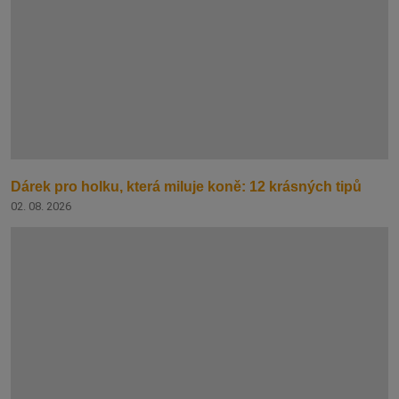
Dárek pro holku, která miluje koně: 12 krásných tipů
02. 08. 2026