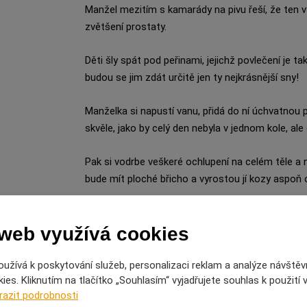
Manžel mezitím s kamarády na pivu řeší, že ten vý
zvětšení prostaty.
Děti šly spát pod peřinami, jejichž povlečení je ta
budou se jim zdát určitě jen ty nejkrásnější sny!
Manželka si napustí vanu, přidá do ní úchvatnou p
skvěle, jako by celý den nebyla v jednom kole, ale
Pak si vodrbe veškeré ochlupení na celém těle a n
bude mít ploché břicho a vyrostou jí kozy aspoň 
Manžel se vrací z hospody, ale protože má opět 
 web využívá cookies
něčeho výjimečně hořkého a výjimečně dobrého. Pa
manželce. Před tím si samozřejmě vloží do huby 
moc vábný dech nevytvoří.
užívá k poskytování služeb, personalizaci reklam a analýze návštěv
es. Kliknutím na tlačítko „Souhlasím“ vyjadřujete souhlas k použití
razit podrobnosti
No, nesmí na ženu dýchat moc rychle a moc zblíz