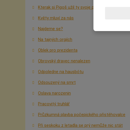
Kterak si Pigoš užil ty svoje peníze
Květy mluví za nás
Najdeme se?
Na tajných orgiích
Oblek pro prezidenta
Obrovský dravec nenalezen
Odpoledne na hausbótu
Odsouzený na smrt
Oslava narozenin
Pracovitý truhlář
Průzkumná plavba počepického přistěhovalce
Při seskoku z letadla se prý nemůže nic stát