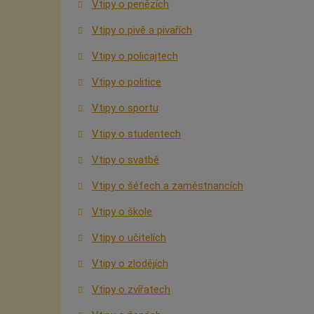
Vtipy o penězích
Vtipy o pivě a pivařích
Vtipy o policajtech
Vtipy o politice
Vtipy o sportu
Vtipy o studentech
Vtipy o svatbě
Vtipy o šéfech a zaměstnancích
Vtipy o škole
Vtipy o učitelích
Vtipy o zlodějích
Vtipy o zvířatech