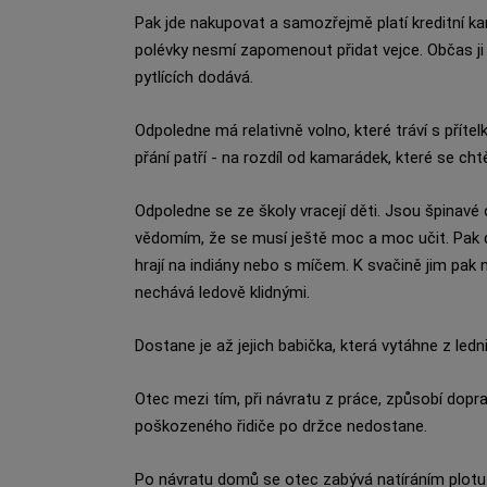
Pak jde nakupovat a samozřejmě platí kreditní ka
polévky nesmí zapomenout přidat vejce. Občas ji u 
pytlících dodává.
Odpoledne má relativně volno, které tráví s příte
přání patří - na rozdíl od kamarádek, které se cht
Odpoledne se ze školy vracejí děti. Jsou špinavé 
vědomím, že se musí ještě moc a moc učit. Pak d
hrají na indiány nebo s míčem. K svačině jim pak
nechává ledově klidnými.
Dostane je až jejich babička, která vytáhne z le
Otec mezi tím, při návratu z práce, způsobí dopra
poškozeného řidiče po držce nedostane.
Po návratu domů se otec zabývá natíráním plotu 