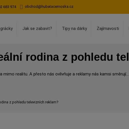
obchod@hubatacernoska.cz
02 683 974
egrácky
Jak se zabavit?
Tipy na dárky
Zajímavosti
ální rodina z pohledu te
 mimo realitu. A přesto nás ovlivňuje a reklamy nás kamsi směrují...
odina z pohledu televizních reklam?