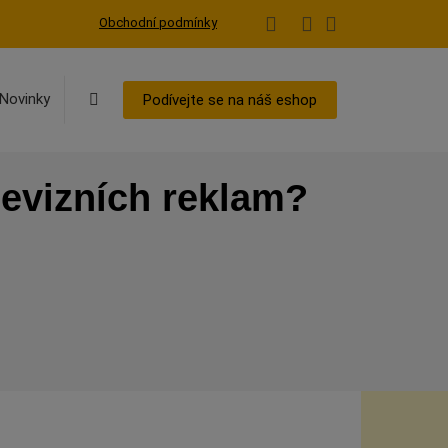
Obchodní podmínky
Vyhledávání
Novinky
Podívejte se na náš eshop
levizních reklam?