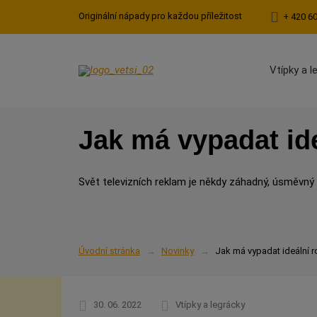
Originální nápady pro každou příležitost
+ 420 6
Vtípky a l
Jak má vypadat ide
Svět televizních reklam je někdy záhadný, úsměvný a
Úvodní stránka
Novinky
Jak má vypadat ideální r
30. 06. 2022
Vtípky a legrácky