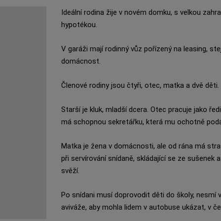
Ideální rodina žije v novém domku, s velkou zah
hypotékou.
V garáži mají rodinný vůz pořízený na leasing, st
domácnost.
Členové rodiny jsou čtyři, otec, matka a dvě dět
Starší je kluk, mladší dcera. Otec pracuje jako ře
má schopnou sekretářku, která mu ochotně podá
Matka je žena v domácnosti, ale od rána má stra
při servírování snídaně, skládající se ze sušen
svěží.
Po snídani musí doprovodit děti do školy, nesmí
aviváže, aby mohla lidem v autobuse ukázat, v če