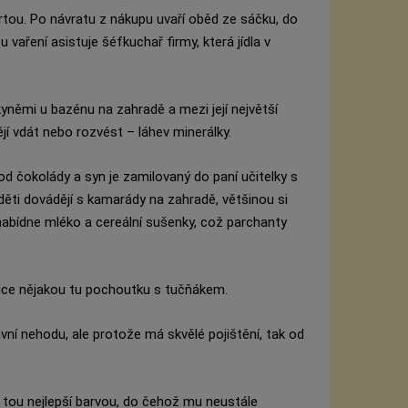
rtou. Po návratu z nákupu uvaří oběd ze sáčku, do
vaření asistuje šéfkuchař firmy, která jídla v
lkyněmi u bazénu na zahradě a mezi její největší
ějí vdát nebo rozvést – láhev minerálky.
od čokolády a syn je zamilovaný do paní učitelky s
ěti dovádějí s kamarády na zahradě, většinou si
 nabídne mléko a cereální sušenky, což parchanty
dnice nějakou tu pochoutku s tučňákem.
vní nehodu, ale protože má skvělé pojištění, tak od
tou nejlepší barvou, do čehož mu neustále