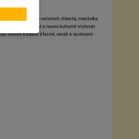
el fláká v práci a po večerech chlastá, manželka
lení a pořád špinaví a neumí kulturně stolovat.
ou všichni strašně šťastní, veselí a spokojení.