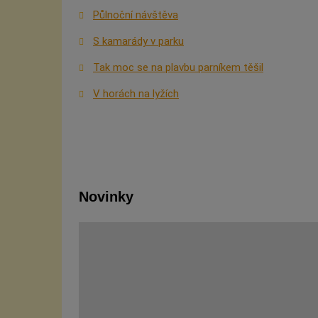
Půlnoční návštěva
S kamarády v parku
Tak moc se na plavbu parníkem těšil
V horách na lyžích
Novinky