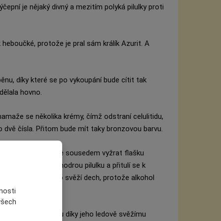
čepní je nějaký divný a mezitím polyká pilulky proti
k heboučké, protože je pral sám králík Azurit. A
ěnu, díky které se po vykoupání bude cítit tak
 dělala hovno.
amaže se několika krémy, čímž odstraní celulitidu,
o dvě čísla. Přitom bude mít taky bronzovou barvu.
své dny, jde ještě se sousedem vyžrat flašku
k do sebe hodí modrou pilulku a přitulí se k
plátek žvýkačky pro svěží dech, protože alkohol
nosti
 všech
ka, aby mu při sexu díky jeho ledově svěžímu