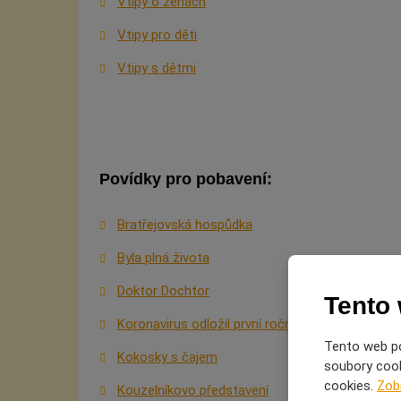
Vtipy o ženách
Vtipy pro děti
Vtipy s dětmi
Povídky pro pobavení:
Bratřejovská hospůdka
Byla plná života
Doktor Dochtor
Tento
Koronavirus odložil první ročník fokejbalu
Tento web po
Kokosky s čajem
soubory cooki
cookies.
Zob
Kouzelníkovo představení