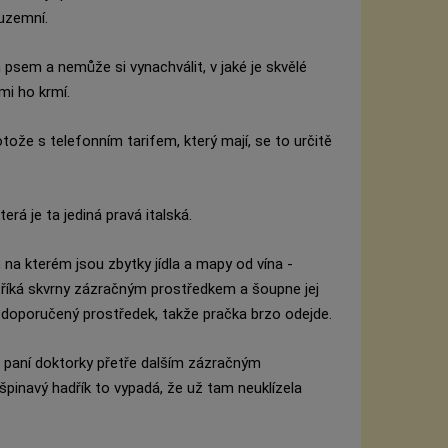
uzemní.
psem a nemůže si vynachválit, v jaké je skvělé
mi ho krmí.
ože s telefonním tarifem, který mají, se to určitě
erá je ta jediná pravá italská.
na kterém jsou zbytky jídla a mapy od vína -
íká skvrny zázračným prostředkem a šoupne jej
 doporučený prostředek, takže pračka brzo odejde.
é paní doktorky přetře dalším zázračným
inavý hadřík to vypadá, že už tam neuklízela