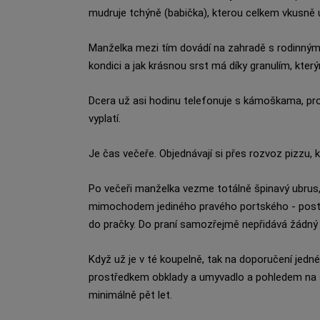
mudruje tchýně (babička), kterou celkem vkusně 
Manželka mezi tím dovádí na zahradě s rodinným 
kondici a jak krásnou srst má díky granulím, který
Dcera už asi hodinu telefonuje s kámoškama, prot
vyplatí.
Je čas večeře. Objednávají si přes rozvoz pizzu, kt
Po večeři manželka vezme totálně špinavý ubrus, 
mimochodem jediného pravého portského - postř
do pračky. Do praní samozřejmě nepřidává žádný
Když už je v té koupelně, tak na doporučení jedn
prostředkem obklady a umyvadlo a pohledem na šp
minimálně pět let.