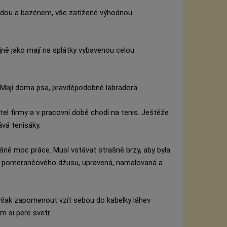
radou a bazénem, vše zatížené výhodnou
ejně jako mají na splátky vybavenou celou
i. Mají doma psa, pravděpodobně labradora.
ditel firmy a v pracovní době chodí na tenis. Ještěže
vá tenisáky.
šně moc práce. Musí vstávat strašně brzy, aby byla
ek a pomerančového džusu, upravená, namalovaná a
 však zapomenout vzít sebou do kabelky láhev
m si pere svetr.