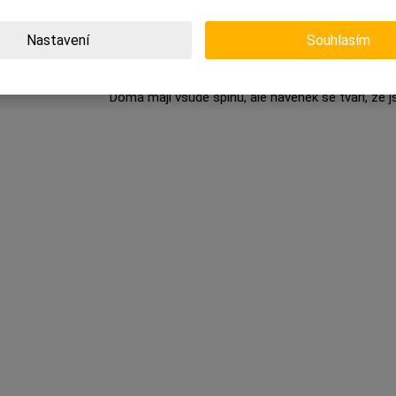
dechu nezmrzla.
Nastavení
Souhlasím
Z toho všeho vyplývá, že v ideální rodině se manž
řeší s kamarádkami kraviny, parchanti jsou rozmaz
Doma mají všude špínu, ale navenek se tváří, že js