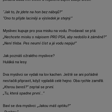
"Jak to, že jdete na hon bez nábojů?”
“Ono to přijde laciněji a výsledek je stejný.”
Myslivec kupuje pro psa misku na vodu. Prodavač se ptá:
„Nechcete misku s nápisem PRO PSA, aby nedošlo k záměně?”
„Není třeba. Pes neumí číst a já vodu nepiju!”
Jak poznáš ožralého myslivce?
Huláká na lesy.
Dva myslivci se vydali na lov kachen. Ještě se ani pořádně
nestačili připravit, když vyplašili celé hejno. Oba rychle zamířili.
„Kterou bereš?”
zeptal se první.
„Tu, která spadne první...”
Baví se dva myslivci:
„Jakou máš optiku?”