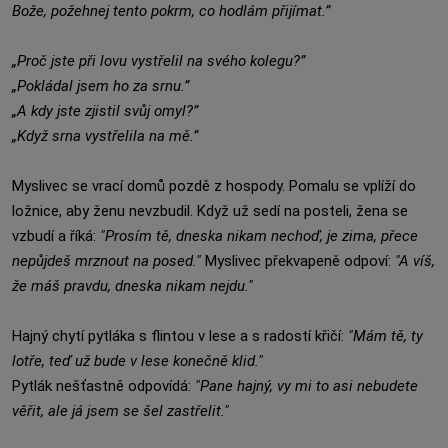
Bože, požehnej tento pokrm, co hodlám přijímat.”
„Proč jste při lovu vystřelil na svého kolegu?”
„Pokládal jsem ho za srnu.”
„A kdy jste zjistil svůj omyl?”
„Když srna vystřelila na mě.”
Myslivec se vrací domů pozdě z hospody. Pomalu se vplíží do
ložnice, aby ženu nevzbudil. Když už sedí na posteli, žena se
vzbudí a říká:
"Prosím tě, dneska nikam nechoď, je zima, přece
nepůjdeš mrznout na posed."
Myslivec překvapeně odpoví:
"A víš,
že máš pravdu, dneska nikam nejdu."
Hajný chytí pytláka s flintou v lese a s radostí křičí:
"Mám tě, ty
lotře, teď už bude v lese konečně klid."
Pytlák nešťastně odpovídá:
"Pane hajný, vy mi to asi nebudete
věřit, ale já jsem se šel zastřelit."