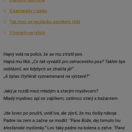
Půlnoční návštěva
S kamarády v parku
Tak moc se na plavbu parníkem těšil
V horách na lyžích
Hajný volá na policii, že se mu ztratil pes.
Hajná mu říká:
„Co tak vyvádíš pro zatraceného psa? Takhle bys
nebláznil, ani kdybych se ztratila já!”
„A bylas čtyřikrát vyznamenaná na výstavě?”
Jaký je rozdíl mezi mladým a starým myslivcem?
Mladý myslivec spí se zajíčkem, zatímco starý s bažantem.
Jde lovec po poušti, uvidí lva, ale zjistí, že mu došly náboje.
Padne na zem a začne se modlit:
“Pane Bože, dej tomuto lvu
křesťanské myšlenky.”
Lev taky padne na kolena a zařve:
“Pane