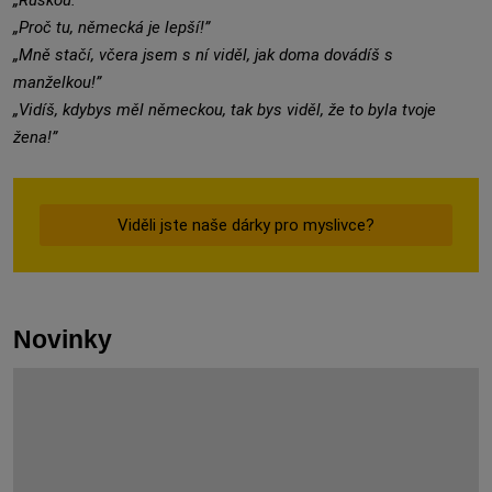
„Ruskou.”
„Proč tu, německá je lepší!”
„Mně stačí, včera jsem s ní viděl, jak doma dovádíš s
manželkou!”
„Vidíš, kdybys měl německou, tak bys viděl, že to byla tvoje
žena!”
Viděli jste naše dárky pro myslivce?
Novinky