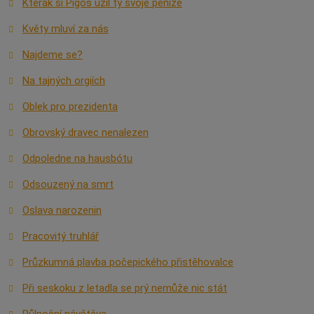
Kterak si Pigoš užil ty svoje peníze
Květy mluví za nás
Najdeme se?
Na tajných orgiích
Oblek pro prezidenta
Obrovský dravec nenalezen
Odpoledne na hausbótu
Odsouzený na smrt
Oslava narozenin
Pracovitý truhlář
Průzkumná plavba počepického přistěhovalce
Při seskoku z letadla se prý nemůže nic stát