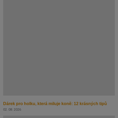
Dárek pro holku, která miluje koně: 12 krásných tipů
02. 08. 2026