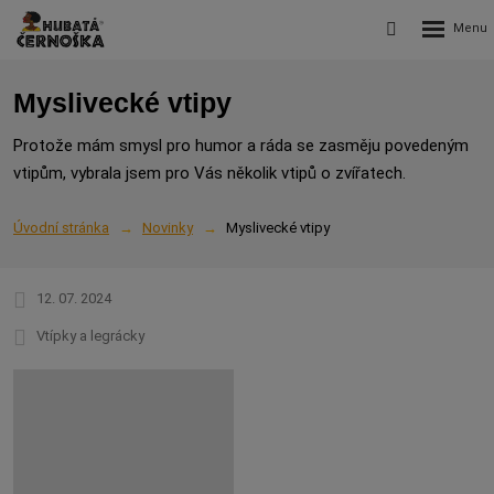
Rozbalení
Vyhledávání
menu
Myslivecké vtipy
Protože mám smysl pro humor a ráda se zasměju povedeným
vtipům, vybrala jsem pro Vás několik vtipů o zvířatech.
Úvodní stránka
Novinky
Myslivecké vtipy
12. 07. 2024
Vtípky a legrácky