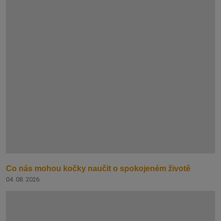
Co nás mohou kočky naučit o spokojeném životě
04. 08. 2026