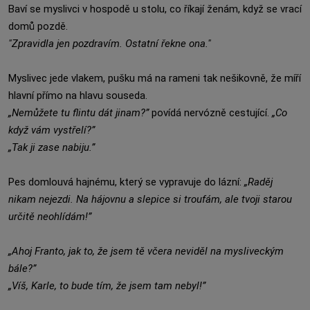
Baví se myslivci v hospodě u stolu, co říkají ženám, když se vrací
domů pozdě.
"Zpravidla jen pozdravím. Ostatní řekne ona."
Myslivec jede vlakem, pušku má na rameni tak nešikovně, že míří
hlavní přímo na hlavu souseda.
„Nemůžete tu flintu dát jinam?”
povídá nervózně cestující.
„Co
když vám vystřelí?”
„Tak ji zase nabiju.”
Pes domlouvá hajnému, který se vypravuje do lázní:
„Raděj
nikam nejezdi. Na hájovnu a slepice si troufám, ale tvoji starou
určitě neohlídám!”
„Ahoj Franto, jak to, že jsem tě včera neviděl na mysliveckým
bále?”
„Víš, Karle, to bude tím, že jsem tam nebyl!”