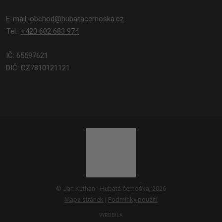
E-mail:
obchod@hubatacernoska.cz
Tel.:
+420 602 683 974
IČ: 65597621
DIČ: CZ7810121121
© Jan Kuthan - Hubatá černoška, 2026
Mapa stránek
|
Podmínky použití
VYROBILA