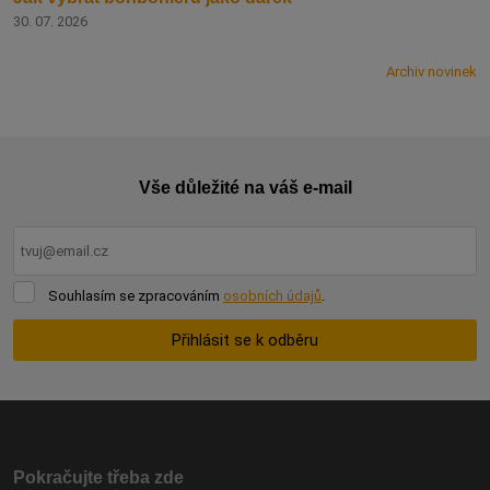
30. 07. 2026
Archiv novinek
Vše důležité na váš e-mail
Souhlasím
Souhlasím se zpracováním
osobních údajů
.
se
zpracováním
Přihlásit se k odběru
osobních
údajů
.
Formulář
se
nepodařilo
odeslat.
Pokračujte třeba zde