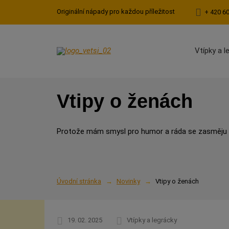
Originální nápady pro každou příležitost
+ 420 6
Vtípky a l
Vtipy o ženách
Protože mám smysl pro humor a ráda se zasměju p
Úvodní stránka
Novinky
Vtipy o ženách
19. 02. 2025
Vtípky a legrácky