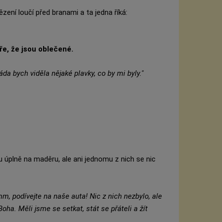
ení loučí před branami a ta jedna říká:
ře, že jsou oblečené.
áda bych viděla nějaké plavky, co by mi byly."
u úplně na maděru, ale ani jednomu z nich se nic
mm, podívejte na naše auta! Nic z nich nezbylo, ale
ha. Měli jsme se setkat, stát se přáteli a žít