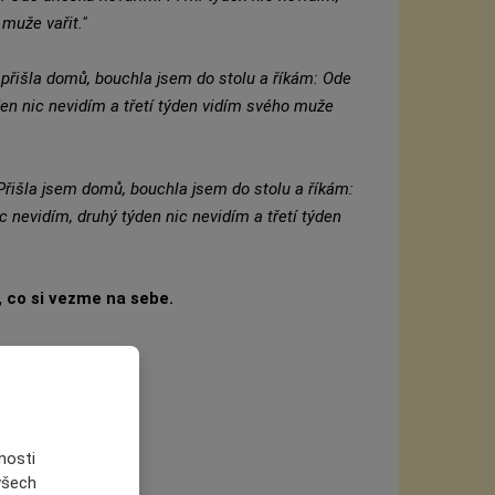
 muže vařit."
 přišla domů, bouchla jsem do stolu a říkám: Ode
den nic nevidím a třetí týden vidím svého muže
Přišla jsem domů, bouchla jsem do stolu a říkám:
 nevidím, druhý týden nic nevidím a třetí týden
, co si vezme na sebe.
nosti
 všech