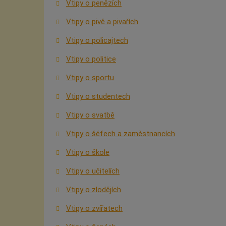
Vtipy o penězích
Vtipy o pivě a pivařích
Vtipy o policajtech
Vtipy o politice
Vtipy o sportu
Vtipy o studentech
Vtipy o svatbě
Vtipy o šéfech a zaměstnancích
Vtipy o škole
Vtipy o učitelích
Vtipy o zlodějích
Vtipy o zvířatech