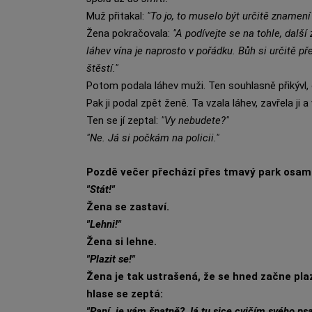
Muž přitakal:
"To jo, to muselo být určitě znamení
Žena pokračovala:
"A podívejte se na tohle, další
láhev vína je naprosto v pořádku. Bůh si určitě pře
štěstí."
Potom podala láhev muži. Ten souhlasně přikývl, o
Pak ji podal zpět ženě. Ta vzala láhev, zavřela ji a
Ten se jí zeptal:
"Vy nebudete?"
"Ne. Já si počkám na policii."
Pozdě večer přechází přes tmavý park osamě
"Stát!"
Žena se zastaví.
"Lehni!"
Žena si lehne.
"Plazit se!"
Žena je tak ustrašená, že se hned začne plazi
hlase se zeptá:
"Paní, je vám špatně? Já tu sice cvičím svého ps