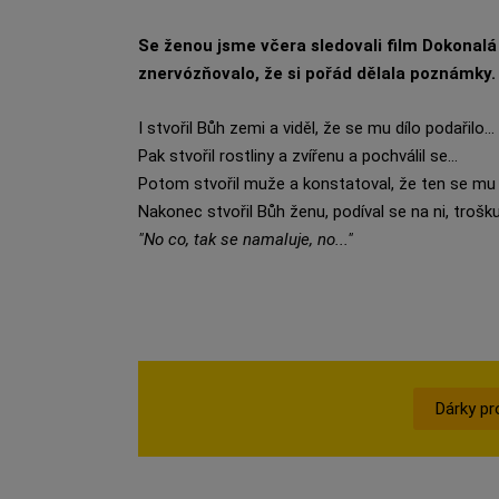
Se ženou jsme včera sledovali film Dokonalá
znervózňovalo, že si pořád dělala poznámky.
I stvořil Bůh zemi a viděl, že se mu dílo podařilo...
Pak stvořil rostliny a zvířenu a pochválil se...
Potom stvořil muže a konstatoval, že ten se mu f
Nakonec stvořil Bůh ženu, podíval se na ni, trošku
"No co, tak se namaluje, no..."
Dárky pr