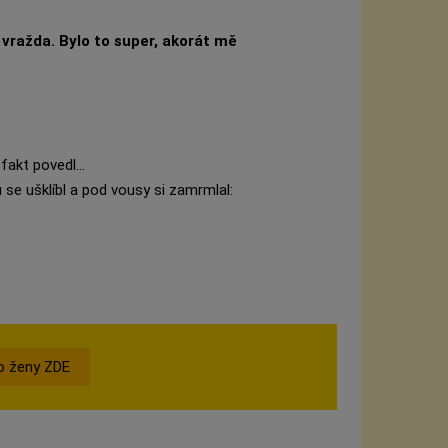
 vražda. Bylo to super, akorát mě
akt povedl...
 se ušklíbl a pod vousy si zamrmlal:
o ženy ZDE