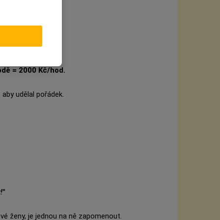
dě = 2000 Kč/hod.
 aby udělal pořádek.
!"
své ženy, je jednou na ně zapomenout.