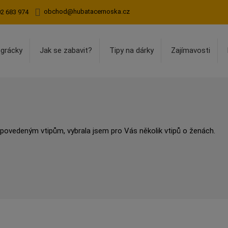
obchod@hubatacernoska.cz
02 683 974
egrácky
Jak se zabavit?
Tipy na dárky
Zajímavosti
ovedeným vtipům, vybrala jsem pro Vás několik vtipů o ženách.