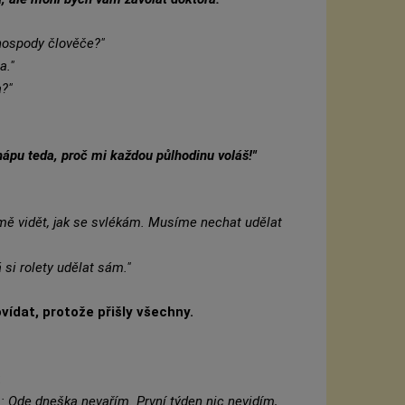
 hospody člověče?"
a."
a?"
hápu teda, proč mi každou půlhodinu voláš!"
 mě vidět, jak se svlékám. Musíme nechat udělat
si rolety udělat sám."
vídat, protože přišly všechny.
:
: Ode dneška nevařím. První týden nic nevidím,